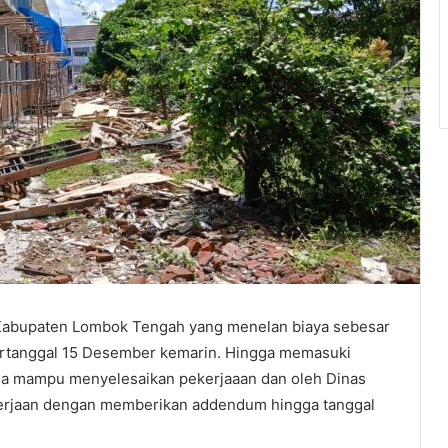
Kabupaten Lombok Tengah yang menelan biaya sebesar
 tertanggal 15 Desember kemarin. Hingga memasuki
juga mampu menyelesaikan pekerjaaan dan oleh Dinas
kerjaan dengan memberikan addendum hingga tanggal