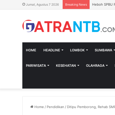
Soroti Sukses
Jumat, Agustus 7 2026
Breaking News
HOME
HEADLINE
LOMBOK
SUMBAWA
PARIWISATA
KESEHATAN
OLAHRAGA
Home
/
Pendidikan
/
Ditipu Pemborong, Rehab SMP