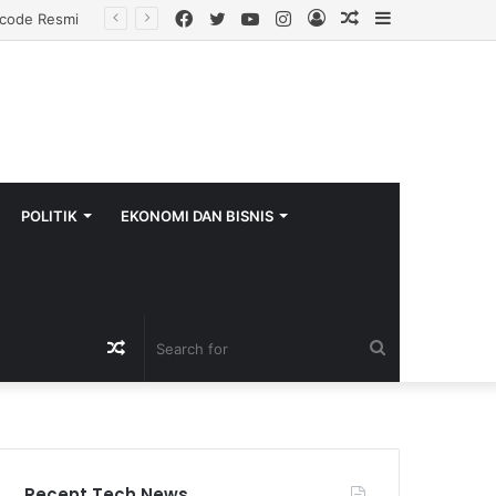
Facebook
Twitter
YouTube
Instagram
Log
Random
Sidebar
In
Article
POLITIK
EKONOMI DAN BISNIS
Random
Search
Article
for
Recent Tech News