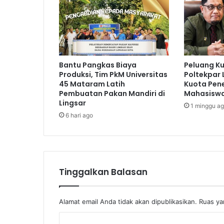
Bantu Pangkas Biaya
Peluang Ku
Produksi, Tim PkM Universitas
Poltekpar
45 Mataram Latih
Kuota Pen
Pembuatan Pakan Mandiri di
Mahasiswa
Lingsar
1 minggu a
6 hari ago
Tinggalkan Balasan
Alamat email Anda tidak akan dipublikasikan.
Ruas ya
K