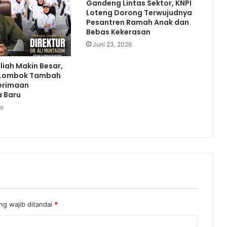
Gandeng Lintas Sektor, KNPI
Loteng Dorong Terwujudnya
Pesantren Ramah Anak dan
Bebas Kekerasan
Juni 23, 2026
liah Makin Besar,
 Lombok Tambah
erimaan
 Baru
go
ng wajib ditandai
*