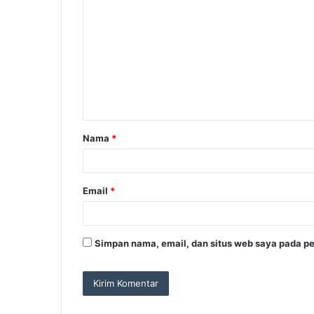
o
m
e
n
t
a
Nama
*
r
*
Email
*
Simpan nama, email, dan situs web saya pada pe