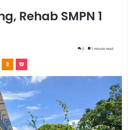
ng, Rehab SMPN 1
0
1 minute read
VKontakte
Odnoklassniki
Pocket