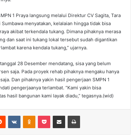
PN 1 Praya langsung melalui Direktur CV Sagita, Tara
 Sumbawa menyatakan, kelalaian hingga tidak bisa
ya akibat terkendala tukang. Dimana pihaknya merasa
ng dan saat ini tukang lokal tersebut sudah digantikan
rlambat karena kendala tukang,” ujarnya.
 tanggal 28 Desember mendatang, sisa yang belum
ersen saja. Pada proyek rehab pihaknya mengaku hanya
aja. Dan pihaknya yakin hasil pengerjaan SMPN 1
ndati pengerjaanya terlambat. “Kami yakin bisa
tas hasil bangunan kami layak diadu,” tegasnya.(wid)
erest
Reddit
VKontakte
Odnoklassniki
Pocket
Share via Email
Print