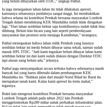
yang belum dibayarkan oleh ITDC,” ungkap Pathul.
Ia juga menegaskan lahan-lahan itu tidak dilakukan apresel,
karenanya seharusnya jumlahnya sangat tinggi. Ini membuktikan
bahwa selama ini kontribusi Pemkab bersama masyarakat Lombok
Tengah dalam mendukung KEK Mandalika sudah tidak diragukan
lagi. “Dari lahan sembilan hektar saja kontribusinya sudah tidak bisa
dihitung. Belum kita bicara yang lain seperti pemberdayaan
masyarakat dan promosi serta menjaga Kamtibmas,” terangnya.
Pathul menegaskan bahwa lahan milik Pemkab yang luasnya
sembilan hektar ini meski belum dibayar sama sekali, namun sudah
masuk HPL ITDC. “Jadi kami tegaskan belum dibayar lahan kami
sembilan hektar ini dan kami sudah diskusi dengan Direktur ITDC
tapi alasan uang belum ada,” jelasnya.
Pathul juga menyampaikan secara terbuka bahwa sebenarnya masih
banyak hal yang harus dibenahi dalam pembangunan KEK
Mandalika ini. “Bahkan jalan dari masjid Nurul Bilad ke Barat itu
merupakan tanah kami. Kalau kami apresel itu tentu mahal,”
tegasnya.
Bukti lain mengenai kontribusi Pemkab bersama masyarakat
Lombok Tengah adalah pada tahun 2022 lalu Pemkab
menggelontorkan Rp289 miliar untuk perbaikan infrastruktur jalan.
Hal ini tidak lain untuk memastikan tidak terjadi macet saat