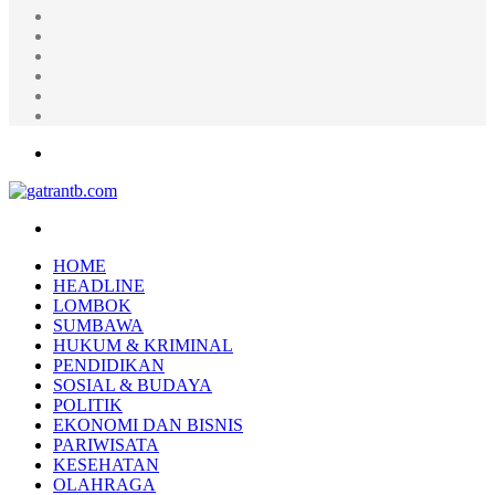
Random
Article
Log
In
Instagram
YouTube
Twitter
Facebook
Menu
Search
for
HOME
HEADLINE
LOMBOK
SUMBAWA
HUKUM & KRIMINAL
PENDIDIKAN
SOSIAL & BUDAYA
POLITIK
EKONOMI DAN BISNIS
PARIWISATA
KESEHATAN
OLAHRAGA