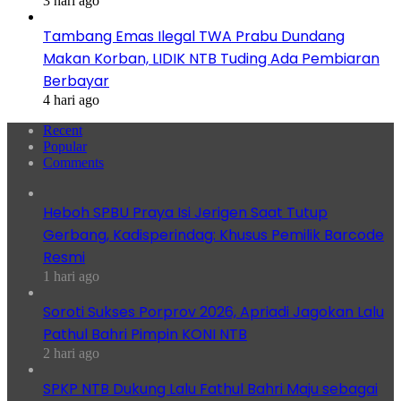
3 hari ago
Tambang Emas Ilegal TWA Prabu Dundang
Makan Korban, LIDIK NTB Tuding Ada Pembiaran
Berbayar
4 hari ago
Recent
Popular
Comments
Heboh SPBU Praya Isi Jerigen Saat Tutup
Gerbang, Kadisperindag: Khusus Pemilik Barcode
Resmi
1 hari ago
Soroti Sukses Porprov 2026, Apriadi Jagokan Lalu
Pathul Bahri Pimpin KONI NTB
2 hari ago
SPKP NTB Dukung Lalu Fathul Bahri Maju sebagai