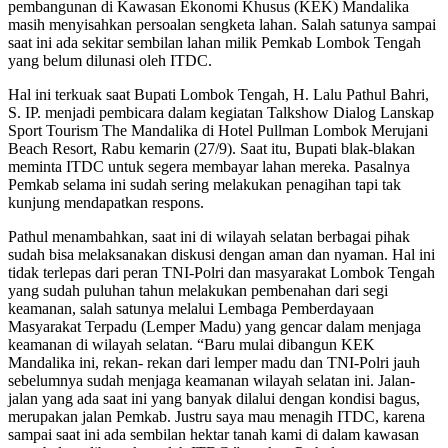
pembangunan di Kawasan Ekonomi Khusus (KEK) Mandalika
masih menyisahkan persoalan sengketa lahan. Salah satunya sampai
saat ini ada sekitar sembilan lahan milik Pemkab Lombok Tengah
yang belum dilunasi oleh ITDC.
Hal ini terkuak saat Bupati Lombok Tengah, H. Lalu Pathul Bahri,
S. IP. menjadi pembicara dalam kegiatan Talkshow Dialog Lanskap
Sport Tourism The Mandalika di Hotel Pullman Lombok Merujani
Beach Resort, Rabu kemarin (27/9). Saat itu, Bupati blak-blakan
meminta ITDC untuk segera membayar lahan mereka. Pasalnya
Pemkab selama ini sudah sering melakukan penagihan tapi tak
kunjung mendapatkan respons.
Pathul menambahkan, saat ini di wilayah selatan berbagai pihak
sudah bisa melaksanakan diskusi dengan aman dan nyaman. Hal ini
tidak terlepas dari peran TNI-Polri dan masyarakat Lombok Tengah
yang sudah puluhan tahun melakukan pembenahan dari segi
keamanan, salah satunya melalui Lembaga Pemberdayaan
Masyarakat Terpadu (Lemper Madu) yang gencar dalam menjaga
keamanan di wilayah selatan. “Baru mulai dibangun KEK
Mandalika ini, rekan- rekan dari lemper madu dan TNI-Polri jauh
sebelumnya sudah menjaga keamanan wilayah selatan ini. Jalan-
jalan yang ada saat ini yang banyak dilalui dengan kondisi bagus,
merupakan jalan Pemkab. Justru saya mau menagih ITDC, karena
sampai saat ini ada sembilan hektar tanah kami di dalam kawasan