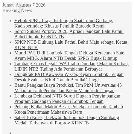
Jumat, Agustus 7 2026
Breaking News
Heboh SPBU Praya Isi Jerigen Saat Tutup Gerbang,
Kadisperindag: Khusus Pemilik Barcode Resmi
Soroti Sukses Porprov 2026, Apriadi Jagokan Lalu Pathul
Bahri Pimpin KONI NTB
SPKP NTB Dukung Lalu Fathul Bahri Maju sebagai Ketua
KONI NTB
Murid PAUD di Lombok Tengah Diduga Keracunan Sate
Ayam MBG, Alarm NTB Desak SPPG Bujak Ditutup
Tambang Emas Ilegal TWA Prabu Dundang Makan Korban,
LIDIK NTB Tuding Ada Pembiaran Berbayar
Dongkrak PAD Kawasan Wisata, Kejari Lombok Tengah
Desak Evaluasi NJOP Tanah Bernilai Tinggi
Bantu Pangkas Biaya Produksi, Tim PkM Universitas 45
Mataram Latih Pembuatan Pakan Mandiri di Lingsar
Lembaga Deklarasi NTB Soroti Dugaan Penyimpangan
Program Cadangan Pangan di Lombok Tengah
Peluang Kuliah Makin Besar, Poltekpar Lombok Tambah
Kuota Penerimaan Mahasiswa Baru
Sabet 16 Emas, Taekwondo Lombok Tengah Sumbang
Medali Terbanyak di Porprov XII NTB
Sidebar