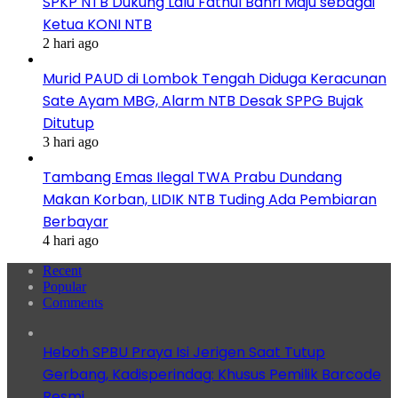
SPKP NTB Dukung Lalu Fathul Bahri Maju sebagai
Ketua KONI NTB
2 hari ago
Murid PAUD di Lombok Tengah Diduga Keracunan
Sate Ayam MBG, Alarm NTB Desak SPPG Bujak
Ditutup
3 hari ago
Tambang Emas Ilegal TWA Prabu Dundang
Makan Korban, LIDIK NTB Tuding Ada Pembiaran
Berbayar
4 hari ago
Recent
Popular
Comments
Heboh SPBU Praya Isi Jerigen Saat Tutup
Gerbang, Kadisperindag: Khusus Pemilik Barcode
Resmi