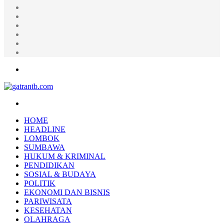
Random
Article
Log
In
Instagram
YouTube
Twitter
Facebook
Menu
Search
for
HOME
HEADLINE
LOMBOK
SUMBAWA
HUKUM & KRIMINAL
PENDIDIKAN
SOSIAL & BUDAYA
POLITIK
EKONOMI DAN BISNIS
PARIWISATA
KESEHATAN
OLAHRAGA