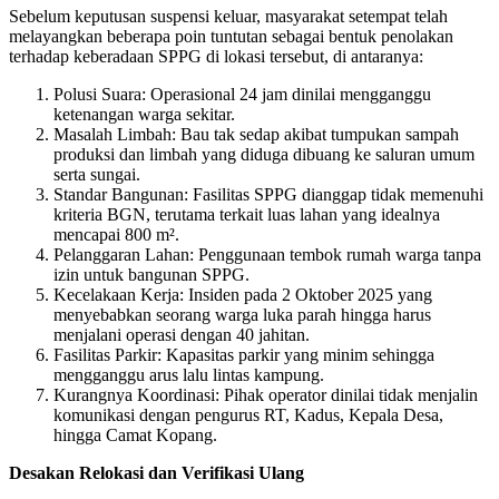
Sebelum keputusan suspensi keluar, masyarakat setempat telah
melayangkan beberapa poin tuntutan sebagai bentuk penolakan
terhadap keberadaan SPPG di lokasi tersebut, di antaranya:
​Polusi Suara: Operasional 24 jam dinilai mengganggu
ketenangan warga sekitar.
​Masalah Limbah: Bau tak sedap akibat tumpukan sampah
produksi dan limbah yang diduga dibuang ke saluran umum
serta sungai.
Standar Bangunan: Fasilitas SPPG dianggap tidak memenuhi
kriteria BGN, terutama terkait luas lahan yang idealnya
mencapai 800 m².
​Pelanggaran Lahan: Penggunaan tembok rumah warga tanpa
izin untuk bangunan SPPG.
​Kecelakaan Kerja: Insiden pada 2 Oktober 2025 yang
menyebabkan seorang warga luka parah hingga harus
menjalani operasi dengan 40 jahitan.
Fasilitas Parkir: Kapasitas parkir yang minim sehingga
mengganggu arus lalu lintas kampung.
​Kurangnya Koordinasi: Pihak operator dinilai tidak menjalin
komunikasi dengan pengurus RT, Kadus, Kepala Desa,
hingga Camat Kopang.
​Desakan Relokasi dan Verifikasi Ulang