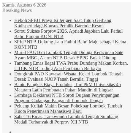
Kamis, Agustus 6 2026
Breaking News
Heboh SPBU Praya Isi Jerigen Saat Tutup Gerbang,
Kadisperindag: Khusus Pemilik Barcode Resmi
Soroti Sukses Porprov 2026, Apriadi Jagokan Lalu Pathul
Bahri Pimpin KONI NTB
SPKP NTB Dukung Lalu Fathul Bahri Maju sebagai Ketua
KONI NTB
Murid PAUD di Lombok Tengah Diduga Keracunan Sate
Ayam MBG, Alarm NTB Desak SPPG Bujak Ditutup
Tambang Emas Ilegal TWA Prabu Dundang Makan Korban,
LIDIK NTB Tuding Ada Pembiaran Berbayar
Dongkrak PAD Kawasan Wisata, Kejari Lombok Tengah
Desak Evaluasi NJOP Tanah Bernilai Tinggi
Bantu Pangkas Biaya Produksi, Tim PkM Universitas 45
Mataram Latih Pembuatan Pakan Mandiri di Lingsar
Lembaga Deklarasi NTB Soroti Dugaan Penyimpangan
Program Cadangan Pangan di Lombok Tengah
Peluang Kuliah Makin Besar, Poltekpar Lombok Tambah
Kuota Penerimaan Mahasiswa Baru
Sabet 16 Emas, Taekwondo Lombok Tengah Sumbang
Medali Terbanyak di Porprov XII NTB
Sidebar