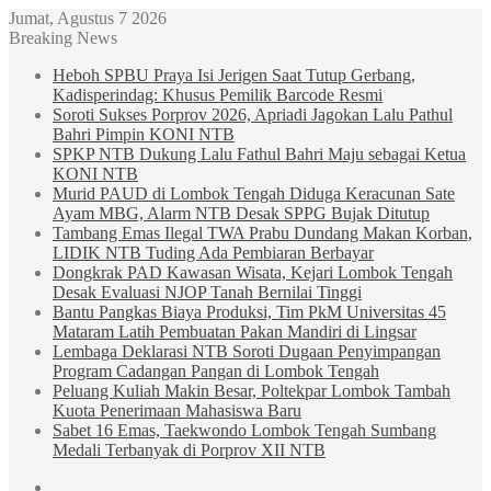
Jumat, Agustus 7 2026
Breaking News
Heboh SPBU Praya Isi Jerigen Saat Tutup Gerbang,
Kadisperindag: Khusus Pemilik Barcode Resmi
Soroti Sukses Porprov 2026, Apriadi Jagokan Lalu Pathul
Bahri Pimpin KONI NTB
SPKP NTB Dukung Lalu Fathul Bahri Maju sebagai Ketua
KONI NTB
Murid PAUD di Lombok Tengah Diduga Keracunan Sate
Ayam MBG, Alarm NTB Desak SPPG Bujak Ditutup
Tambang Emas Ilegal TWA Prabu Dundang Makan Korban,
LIDIK NTB Tuding Ada Pembiaran Berbayar
Dongkrak PAD Kawasan Wisata, Kejari Lombok Tengah
Desak Evaluasi NJOP Tanah Bernilai Tinggi
Bantu Pangkas Biaya Produksi, Tim PkM Universitas 45
Mataram Latih Pembuatan Pakan Mandiri di Lingsar
Lembaga Deklarasi NTB Soroti Dugaan Penyimpangan
Program Cadangan Pangan di Lombok Tengah
Peluang Kuliah Makin Besar, Poltekpar Lombok Tambah
Kuota Penerimaan Mahasiswa Baru
Sabet 16 Emas, Taekwondo Lombok Tengah Sumbang
Medali Terbanyak di Porprov XII NTB
Sidebar