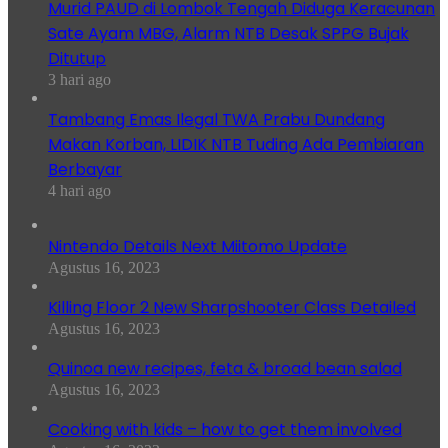
Murid PAUD di Lombok Tengah Diduga Keracunan
Sate Ayam MBG, Alarm NTB Desak SPPG Bujak
Ditutup
3 hari ago
Tambang Emas Ilegal TWA Prabu Dundang
Makan Korban, LIDIK NTB Tuding Ada Pembiaran
Berbayar
4 hari ago
Nintendo Details Next Miitomo Update
Agustus 16, 2023
Killing Floor 2 New Sharpshooter Class Detailed
Agustus 16, 2023
Quinoa new recipes, feta & broad bean salad
Agustus 16, 2023
Cooking with kids – how to get them involved