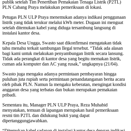
publik setelah Tim Penertiban Pemakaian Tenaga Listrik (P2TL)
PLN Cabang Praya melakukan pemeriksaan di lokasi.
Petugas PLN ULP Praya menemukan adanya indikasi penggunaan
listrik yang tidak terukur melalui kWh meter. Dugaan ini menguat
setelah ditemukan kabel yang diduga tersambung langsung di
instalasi kantor desa.
Kepala Desa Ungga, Swasto saat dikonfirmasi mengatakan tidak
tahu menahu terkait sambungan Ilegal tersebut. “Tidak ada alasan
bagi kami untuk melakukan penyambungan listrik secara lansung.
Tidak ada perangkat di kantor desa yang begitu memakan listrik,
cuman ada komputer dan AC yang rusak,” ungkapnya (21/04).
Swasto juga mengaku adanya permintaan pembayaran hingga
puluhan juta rupiah serta permintaan penandatanganan berita acara
oleh pihak PLN. Namun Ia mengaku keberatan, mengingat kondisi
anggaran desa yang terbatas dan bukan merupakan pemakaian
pribadi.
Sementara itu, Manager PLN ULP Praya, Reza Muhabid
menyatakan, temuan di lapangan merupakan hasil pemeriksaan
resmi tim P2TL dan didukung bukti yang dapat
dipertanggungjawabkan.
“Ditemukan kabel sadapan di instalasi kantor desa dengan indikasi