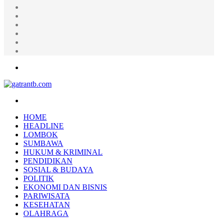
Random
Article
Log
In
Instagram
YouTube
Twitter
Facebook
Menu
Search
for
HOME
HEADLINE
LOMBOK
SUMBAWA
HUKUM & KRIMINAL
PENDIDIKAN
SOSIAL & BUDAYA
POLITIK
EKONOMI DAN BISNIS
PARIWISATA
KESEHATAN
OLAHRAGA