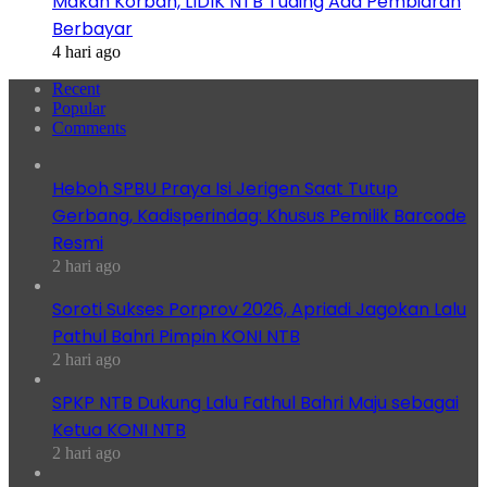
Makan Korban, LIDIK NTB Tuding Ada Pembiaran
Berbayar
4 hari ago
Recent
Popular
Comments
Heboh SPBU Praya Isi Jerigen Saat Tutup
Gerbang, Kadisperindag: Khusus Pemilik Barcode
Resmi
2 hari ago
Soroti Sukses Porprov 2026, Apriadi Jagokan Lalu
Pathul Bahri Pimpin KONI NTB
2 hari ago
SPKP NTB Dukung Lalu Fathul Bahri Maju sebagai
Ketua KONI NTB
2 hari ago