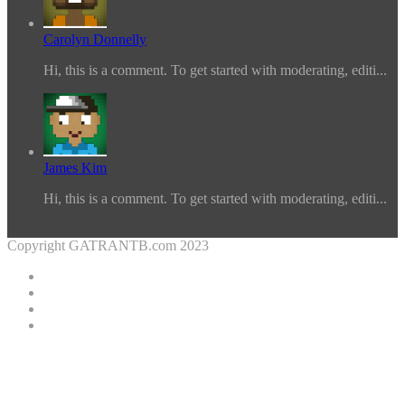
Carolyn Donnelly
Hi, this is a comment. To get started with moderating, editi...
James Kim
Hi, this is a comment. To get started with moderating, editi...
Copyright GATRANTB.com 2023
Facebook
Twitter
YouTube
Instagram
Facebook
Twitter
WhatsApp
Telegram
Viber
Back
to
top
button