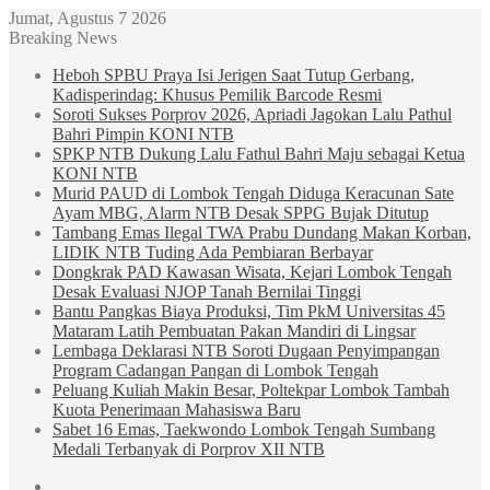
Jumat, Agustus 7 2026
Breaking News
Heboh SPBU Praya Isi Jerigen Saat Tutup Gerbang,
Kadisperindag: Khusus Pemilik Barcode Resmi
Soroti Sukses Porprov 2026, Apriadi Jagokan Lalu Pathul
Bahri Pimpin KONI NTB
SPKP NTB Dukung Lalu Fathul Bahri Maju sebagai Ketua
KONI NTB
Murid PAUD di Lombok Tengah Diduga Keracunan Sate
Ayam MBG, Alarm NTB Desak SPPG Bujak Ditutup
Tambang Emas Ilegal TWA Prabu Dundang Makan Korban,
LIDIK NTB Tuding Ada Pembiaran Berbayar
Dongkrak PAD Kawasan Wisata, Kejari Lombok Tengah
Desak Evaluasi NJOP Tanah Bernilai Tinggi
Bantu Pangkas Biaya Produksi, Tim PkM Universitas 45
Mataram Latih Pembuatan Pakan Mandiri di Lingsar
Lembaga Deklarasi NTB Soroti Dugaan Penyimpangan
Program Cadangan Pangan di Lombok Tengah
Peluang Kuliah Makin Besar, Poltekpar Lombok Tambah
Kuota Penerimaan Mahasiswa Baru
Sabet 16 Emas, Taekwondo Lombok Tengah Sumbang
Medali Terbanyak di Porprov XII NTB
Sidebar