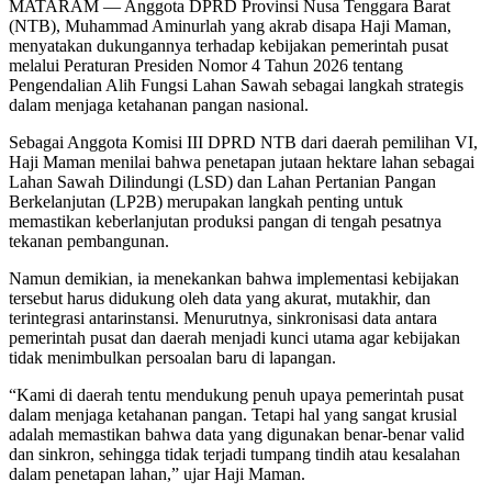
MATARAM — Anggota DPRD Provinsi Nusa Tenggara Barat
(NTB), Muhammad Aminurlah yang akrab disapa Haji Maman,
menyatakan dukungannya terhadap kebijakan pemerintah pusat
melalui Peraturan Presiden Nomor 4 Tahun 2026 tentang
Pengendalian Alih Fungsi Lahan Sawah sebagai langkah strategis
dalam menjaga ketahanan pangan nasional.
Sebagai Anggota Komisi III DPRD NTB dari daerah pemilihan VI,
Haji Maman menilai bahwa penetapan jutaan hektare lahan sebagai
Lahan Sawah Dilindungi (LSD) dan Lahan Pertanian Pangan
Berkelanjutan (LP2B) merupakan langkah penting untuk
memastikan keberlanjutan produksi pangan di tengah pesatnya
tekanan pembangunan.
Namun demikian, ia menekankan bahwa implementasi kebijakan
tersebut harus didukung oleh data yang akurat, mutakhir, dan
terintegrasi antarinstansi. Menurutnya, sinkronisasi data antara
pemerintah pusat dan daerah menjadi kunci utama agar kebijakan
tidak menimbulkan persoalan baru di lapangan.
“Kami di daerah tentu mendukung penuh upaya pemerintah pusat
dalam menjaga ketahanan pangan. Tetapi hal yang sangat krusial
adalah memastikan bahwa data yang digunakan benar-benar valid
dan sinkron, sehingga tidak terjadi tumpang tindih atau kesalahan
dalam penetapan lahan,” ujar Haji Maman.