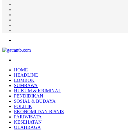
Random
Article
Log
In
Instagram
YouTube
Twitter
Facebook
Menu
Search
for
HOME
HEADLINE
LOMBOK
SUMBAWA
HUKUM & KRIMINAL
PENDIDIKAN
SOSIAL & BUDAYA
POLITIK
EKONOMI DAN BISNIS
PARIWISATA
KESEHATAN
OLAHRAGA