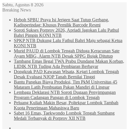
Sabtu, Agustus 8 2026
Breaking News
Heboh SPBU Praya Isi Jerigen Saat Tutup Gerbang,
Kadisperindag: Khusus Pemilik Barcode Resmi
Soroti Sukses Porprov 2026, Apriadi Jagokan Lalu Pathul
Bahri Pimpin KONI NTB
SPKP NTB Dukung Lalu Fathul Bahri Maju sebagai Ketua
KONI NTB
Murid PAUD di Lombok Tengah Diduga Keracunan Sate
Ayam MBG, Alarm NTB Desak SPPG Bujak Ditutup
Tambang Emas Ilegal TWA Prabu Dundang Makan Korban,
LIDIK NTB Tuding Ada Pembiaran Berbayar
Dongkrak PAD Kawasan Wisata, Kejari Lombok Tengah
Desak Evaluasi NJOP Tanah Bernilai Tinggi
Bantu Pangkas Biaya Produksi, Tim PkM Universitas 45
Mataram Latih Pembuatan Pakan Mandiri di Lingsar
Lembaga Deklarasi NTB Soroti Dugaan Penyimpangan
Program Cadangan Pangan di Lombok Tengah
Peluang Kuliah Makin Besar, Poltekpar Lombok Tambah
Kuota Penerimaan Mahasiswa Baru
Sabet 16 Emas, Taekwondo Lombok Tengah Sumbang
Medali Terbanyak di Porprov XII NTB
Sidebar