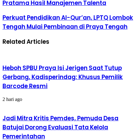
Pratama Hasil Manajemen Talenta
Perkuat Pendidikan Al-Qur’an, LPTQ Lombok
Tengah Mulai Pembinaan di Praya Tengah
Related Articles
Heboh SPBU Praya Isi Jerigen Saat Tutup
Gerbang, Kadisperindag: Khusus Pemilik
Barcode Resmi
2 hari ago
Jadi Mitra Kritis Pemdes, Pemuda Desa
Batujai Dorong Evaluasi Tata Kelola
Pemerintahan