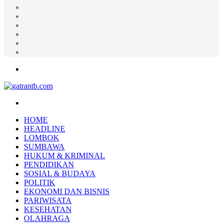
Random
Article
Log
In
Instagram
YouTube
Twitter
Facebook
Menu
Search
for
HOME
HEADLINE
LOMBOK
SUMBAWA
HUKUM & KRIMINAL
PENDIDIKAN
SOSIAL & BUDAYA
POLITIK
EKONOMI DAN BISNIS
PARIWISATA
KESEHATAN
OLAHRAGA