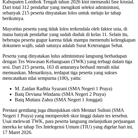
Kabupaten Lombok Tengah tahun 2026 kini memasuki fase krusial.
Dari total 312 pendaftar yang mengikuti seleksi administrasi,
sebanyak 215 peserta dinyatakan lolos untuk melaju ke tahap
berikutnya.
​Mayoritas peserta yang tidak lolos terkendala oleh faktor usia, di
mana banyak pendaftar yang sudah duduk di kelas 11. Selain itu,
beberapa peserta gugur karena tidak mampu memenuhi kelengkapan
dokumen wajib, salah satunya adalah Surat Keterangan Sehat.
​Peserta yang dinyatakan lulus administrasi langsung berhadapan
dengan Tes Wawasan Kebangsaan (TWK) yang terbagi dalam tiga
sesi. Dari 215 peserta, 163 di antaranya berhasil meraih nilai
memuaskan. Menariknya, terdapat tiga peserta yang sukses
mencatatkan nilai sempurna (100), yaitu:
​M. Zaidan Radhia Syazani (SMA Negeri 1 Praya)
​Baiq Deviana Windanu (SMA Negeri 2 Praya)
​Baiq Mutiara Zahra (SMA Negeri 1 Jonggat)
​Prestasi gemilang juga ditunjukkan oleh Mentari Sulisni (SMA
Negeri 1 Praya) yang memperoleh skor tinggi dalam tes tersebut.
Usai melewati TWK, para peserta langsung melanjutkan perjuangan
mereka ke tahap Tes Intelegensi Umum (TIU) yang digelar hari ini,
17 Maret 2026.