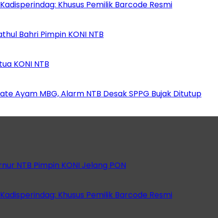
 Kadisperindag: Khusus Pemilik Barcode Resmi
athul Bahri Pimpin KONI NTB
etua KONI NTB
ate Ayam MBG, Alarm NTB Desak SPPG Bujak Ditutup
rnur NTB Pimpin KONI Jelang PON
 Kadisperindag: Khusus Pemilik Barcode Resmi