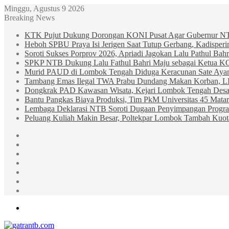
Minggu, Agustus 9 2026
Breaking News
KTK Pujut Dukung Dorongan KONI Pusat Agar Gubernur N
Heboh SPBU Praya Isi Jerigen Saat Tutup Gerbang, Kadisper
Soroti Sukses Porprov 2026, Apriadi Jagokan Lalu Pathul B
SPKP NTB Dukung Lalu Fathul Bahri Maju sebagai Ketua 
Murid PAUD di Lombok Tengah Diduga Keracunan Sate Ay
Tambang Emas Ilegal TWA Prabu Dundang Makan Korban, L
Dongkrak PAD Kawasan Wisata, Kejari Lombok Tengah Desak
Bantu Pangkas Biaya Produksi, Tim PkM Universitas 45 Matar
Lembaga Deklarasi NTB Soroti Dugaan Penyimpangan Progr
Peluang Kuliah Makin Besar, Poltekpar Lombok Tambah Kuo
Sidebar
Random
Article
Log
In
Instagram
YouTube
Twitter
Facebook
Menu