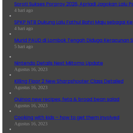
Soroti Sukses Porprov 2026, Apriadi Jagokan Lalu P
4 hari ago
SPKP NTB Dukung Lalu Fathul Bahri Maju sebagai K
4 hari ago
Murid PAUD di Lombok Tengah Diduga Keracunan S
5 hari ago
Nintendo Details Next Miitomo Update
Agustus 16, 2023
Killing Floor 2 New Sharpshooter Class Detailed
Agustus 16, 2023
Quinoa new recipes, feta & broad bean salad
Agustus 16, 2023
Cooking with kids – how to get them involved
Agustus 16, 2023