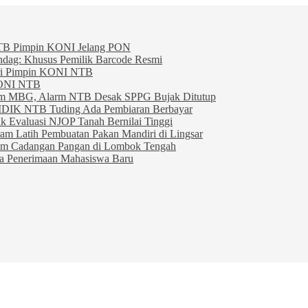
TB Pimpin KONI Jelang PON
indag: Khusus Pemilik Barcode Resmi
ahri Pimpin KONI NTB
KONI NTB
am MBG, Alarm NTB Desak SPPG Bujak Ditutup
IDIK NTB Tuding Ada Pembiaran Berbayar
 Evaluasi NJOP Tanah Bernilai Tinggi
am Latih Pembuatan Pakan Mandiri di Lingsar
am Cadangan Pangan di Lombok Tengah
ta Penerimaan Mahasiswa Baru