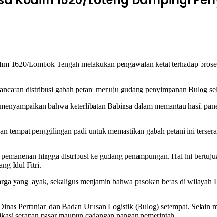
sa Kodim 1620/Loteng Dampingi Pe
620/Lombok Tengah melakukan pengawalan ketat terhadap proses pen
 kelancaran distribusi gabah petani menuju gudang penyimpanan Bulog s
enyampaikan bahwa keterlibatan Babinsa dalam memantau hasil pan
n tempat penggilingan padi untuk memastikan gabah petani ini tersera
s pemanenan hingga distribusi ke gudang penampungan. Hal ini bertuju
g Idul Fitri.
 harga yang layak, sekaligus menjamin bahwa pasokan beras di wilay
 Dinas Pertanian dan Badan Urusan Logistik (Bulog) setempat. Selai
fikasi serapan pasar maupun cadangan pangan pemerintah.