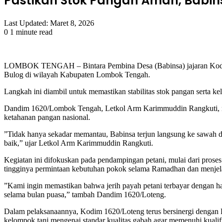
Pastikan Stok Pangan Aman, Babin
Last Updated: Maret 8, 2026
0
1 minute read
Facebook
Twitter
LinkedIn
Tumblr
Pinterest
Reddit
VKontakte
Odnoklassniki
Pocket
LOMBOK TENGAH – Bintara Pembina Desa (Babinsa) jajaran Kodim 1
Bulog di wilayah Kabupaten Lombok Tengah.
​Langkah ini diambil untuk memastikan stabilitas stok pangan serta
​Dandim 1620/Lombok Tengah, Letkol Arm Karimmuddin Rangkuti, m
ketahanan pangan nasional.
​”Tidak hanya sekadar memantau, Babinsa terjun langsung ke sawah da
baik,” ujar Letkol Arm Karimmuddin Rangkuti.
​Kegiatan ini difokuskan pada pendampingan petani, mulai dari prose
tingginya permintaan kebutuhan pokok selama Ramadhan dan menjelan
​”Kami ingin memastikan bahwa jerih payah petani terbayar dengan
selama bulan puasa,” tambah Dandim 1620/Loteng.
​Dalam pelaksanaannya, Kodim 1620/Loteng terus bersinergi dengan
kelompok tani mengenai standar kualitas gabah agar memenuhi kuali