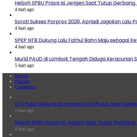
Heboh SPBU Praya Isi Jerigen Saat Tutup Gerbang,
4 hari ago
Soroti Sukses Porprov 2026, Apriadi Jagokan Lalu P
4 hari ago
SPKP NTB Dukung Lalu Fathul Bahri Maju sebagai K
4 hari ago
Murid PAUD di Lombok Tengah Diduga Keracunan S
5 hari ago
Recent
Popular
Comments
KTK Pujut Dukung Dorongan KONI Pusat Agar Gube
1 hari ago
Heboh SPBU Praya Isi Jerigen Saat Tutup Gerbang,
4 hari ago