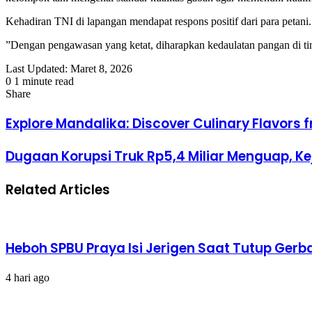
​Kehadiran TNI di lapangan mendapat respons positif dari para petan
​”Dengan pengawasan yang ketat, diharapkan kedaulatan pangan di ting
Last Updated: Maret 8, 2026
0
1 minute read
Facebook
Twitter
LinkedIn
Tumblr
Pinterest
Reddit
VKontakte
Odnoklassniki
Pocket
Share
Facebook
Twitter
LinkedIn
Tumblr
Pinterest
Reddit
VKontakte
Odnoklassniki
Pocket
Share
Print
via
Explore Mandalika: Discover Culinary Flavors
Email
Dugaan Korupsi Truk Rp5,4 Miliar Menguap, Ke
Related Articles
Heboh SPBU Praya Isi Jerigen Saat Tutup Gerb
4 hari ago