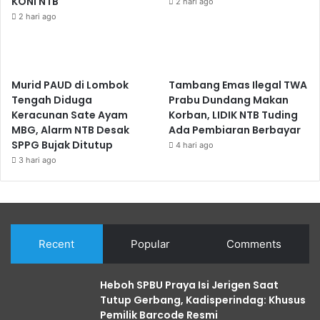
KONI NTB
2 hari ago
2 hari ago
Murid PAUD di Lombok
Tambang Emas Ilegal TWA
Tengah Diduga
Prabu Dundang Makan
Keracunan Sate Ayam
Korban, LIDIK NTB Tuding
MBG, Alarm NTB Desak
Ada Pembiaran Berbayar
SPPG Bujak Ditutup
4 hari ago
3 hari ago
Recent
Popular
Comments
Heboh SPBU Praya Isi Jerigen Saat
Tutup Gerbang, Kadisperindag: Khusus
Pemilik Barcode Resmi