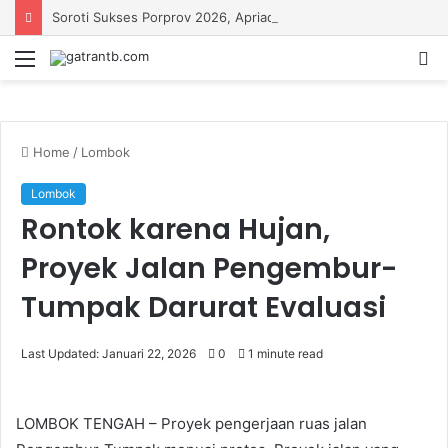
Soroti Sukses Porprov 2026, Apriadi Jagokan Lalu Pathul Bahri Pimpin KONI NTB
Menu
S
fo
Home
/
Lombok
Lombok
Rontok karena Hujan,
Proyek Jalan Pengembur-
Tumpak Darurat Evaluasi
Last Updated: Januari 22, 2026
0
1 minute read
LOMBOK TENGAH – Proyek pengerjaan ruas jalan