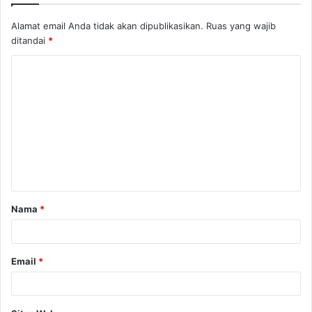
Alamat email Anda tidak akan dipublikasikan.
Ruas yang wajib
ditandai
*
K
o
m
e
n
t
a
Nama
*
r
*
Email
*