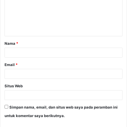
m
e
n
t
a
Nama
*
r
*
Email
*
Situs Web
Simpan nama, email, dan situs web saya pada peramban ini
untuk komentar saya berikutnya.