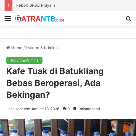
Heboh SPBU Praya Isi Jerigen Saat Tutup Gerbang, Kadisperindag: Khusus Pemilik Barcode Resmi
Menu
S
fo
Home
/
Hukum & Kriminal
Hukum & Kriminal
Kafe Tuak di Batukliang
Bebas Beroperasi, Ada
Bekingan?
Last Updated: Januari 18, 2026
0
1 minute read