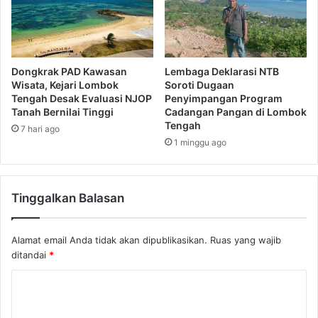
Dongkrak PAD Kawasan
Lembaga Deklarasi NTB
Wisata, Kejari Lombok
Soroti Dugaan
Tengah Desak Evaluasi NJOP
Penyimpangan Program
Tanah Bernilai Tinggi
Cadangan Pangan di Lombok
Tengah
7 hari ago
1 minggu ago
Tinggalkan Balasan
Alamat email Anda tidak akan dipublikasikan.
Ruas yang wajib
ditandai
*
K
o