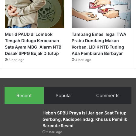
Murid PAUD di Lombok
Tambang Emas Ilegal TWA
Tengah Diduga Keracunan
Prabu Dundang Makan
Sate Ayam MBG, Alarm NTB
Korban, LIDIK NTB Tuding
Desak SPPG Bujak Ditutup
Ada Pembiaran Berbayar
3 hari ago
4 hari ago
Recent
Popular
Comments
Heboh SPBU Praya Isi Jerigen Saat Tutup
Gerbang, Kadisperindag: Khusus Pemilik
Barcode Resmi
2 hari ago