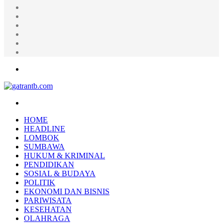
Random
Article
Log
In
Instagram
YouTube
Twitter
Facebook
Menu
Search
for
HOME
HEADLINE
LOMBOK
SUMBAWA
HUKUM & KRIMINAL
PENDIDIKAN
SOSIAL & BUDAYA
POLITIK
EKONOMI DAN BISNIS
PARIWISATA
KESEHATAN
OLAHRAGA