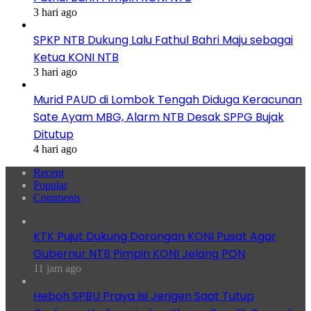
3 hari ago
SPKP NTB Dukung Lalu Fathul Bahri Maju sebagai
Ketua KONI NTB
3 hari ago
Murid PAUD di Lombok Tengah Diduga Keracunan
Sate Ayam MBG, Alarm NTB Desak SPPG Bujak
Ditutup
4 hari ago
Recent
Popular
Comments
KTK Pujut Dukung Dorongan KONI Pusat Agar
Gubernur NTB Pimpin KONI Jelang PON
11 jam ago
Heboh SPBU Praya Isi Jerigen Saat Tutup