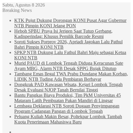
Sabtu, Agustus 8 2026
Breaking News
KTK Pujut Dukung Dorongan KONI Pusat Agar Gubernur
NTB Pimpin KONI Jelang PON
Heboh SPBU Praya Isi Jerigen Saat Tutup Gerbang,
Kadisperindag: Khusus Pemilik Barcode Resmi
Soroti Sukses Porprov 2026, Apriadi Jagokan Lalu Pathul
Bahri Pimpin KONI NTB
SPKP NTB Dukung Lalu Fathul Bahri Maju sebagai Ketua
KONI NTB
Murid PAUD di Lombok Tengah Diduga Keracunan Sate
Ayam MBG, Alarm NTB Desak SPPG Bujak Ditutup
Tambang Emas Ilegal TWA Prabu Dundang Makan Korban,
LIDIK NTB Tuding Ada Pembiaran Berbayar
Dongkrak PAD Kawasan Wisata, Kejari Lombok Tengah
Desak Evaluasi NJOP Tanah Bernilai Tinggi
Bantu Pangkas Biaya Produksi, Tim PkM Universitas 45
Mataram Latih Pembuatan Pakan Mandiri di Lingsar
Lembaga Deklarasi NTB Soroti Dugaan Penyimpangan
Program Cadangan Pangan di Lombok Tengah
Peluang Kuliah Makin Besar, Poltekpar Lombok Tambah
Kuota Penerimaan Mahasiswa Baru
Sidebar