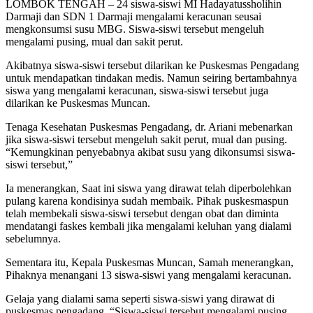
LOMBOK TENGAH – 24 siswa-siswi MI Hadayatussholihin
Darmaji dan SDN 1 Darmaji mengalami keracunan seusai
mengkonsumsi susu MBG. Siswa-siswi tersebut mengeluh
mengalami pusing, mual dan sakit perut.
Akibatnya siswa-siswi tersebut dilarikan ke Puskesmas Pengadang
untuk mendapatkan tindakan medis. Namun seiring bertambahnya
siswa yang mengalami keracunan, siswa-siswi tersebut juga
dilarikan ke Puskesmas Muncan.
Tenaga Kesehatan Puskesmas Pengadang, dr. Ariani mebenarkan
jika siswa-siswi tersebut mengeluh sakit perut, mual dan pusing.
“Kemungkinan penyebabnya akibat susu yang dikonsumsi siswa-
siswi tersebut,”
Ia menerangkan, Saat ini siswa yang dirawat telah diperbolehkan
pulang karena kondisinya sudah membaik. Pihak puskesmaspun
telah membekali siswa-siswi tersebut dengan obat dan diminta
mendatangi faskes kembali jika mengalami keluhan yang dialami
sebelumnya.
Sementara itu, Kepala Puskesmas Muncan, Samah menerangkan,
Pihaknya menangani 13 siswa-siswi yang mengalami keracunan.
Gelaja yang dialami sama seperti siswa-siswi yang dirawat di
puskesmas pengadang. “Siswa-siswi tersebut mengalami pusing,