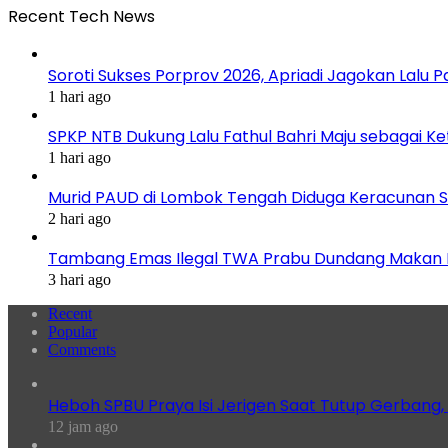
Recent Tech News
Soroti Sukses Porprov 2026, Apriadi Jagokan Lalu P
1 hari ago
SPKP NTB Dukung Lalu Fathul Bahri Maju sebagai K
1 hari ago
Murid PAUD di Lombok Tengah Diduga Keracunan S
2 hari ago
Tambang Emas Ilegal TWA Prabu Dundang Makan K
3 hari ago
Recent
Popular
Comments
Heboh SPBU Praya Isi Jerigen Saat Tutup Gerbang,
12 jam ago