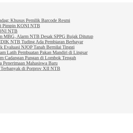
indag: Khusus Pemilik Barcode Resmi
ahri Pimpin KONI NTB
KONI NTB
am MBG, Alarm NTB Desak SPPG Bujak Ditutup
IDIK NTB Tuding Ada Pembiaran Berbayar
 Evaluasi NJOP Tanah Bernilai Tinggi
am Latih Pembuatan Pakan Mandiri di Lingsar
am Cadangan Pangan di Lombok Tengah
ta Penerimaan Mahasiswa Baru
Terbanyak di Porprov XII NTB