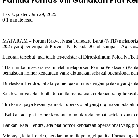
Panitia Fornas VIII Gunakan Plat K
Last Updated: Juli 29, 2025
0
1 minute read
Facebook
Twitter
LinkedIn
Tumblr
Pinterest
Reddit
VKontakte
Odnoklassniki
Pocket
MATARAM – Forum Rakyat Nusa Tenggara Barat (NTB) melaporkan dug
2025 yang bertempat di Provinsi NTB pada 26 Juli sampai 1 Agustus
Laporan tersebut juga telah ter-register di Dirreskrimum Polda NT
“Hari ini kami secara resmi telah melaporkan Panitia Pelaksana (Pa
pemalsuan nomor kendaraan yang digunakan sebagai operasional pani
Dijelaskan Hendra, pihaknya mengaku miris dengan prilaku yang di
Salah satunya adalah pihak panitia menyewa kendaraan yang berasal
“Ini kan supaya kesannya mobil operasional yang digunakan adalah mo
“Bahkan ada plat nomor kendaraan untuk roda empat, setelah kami ce
Bahkan, kata Hendra, ada plat nomor kendaraan operasional yang pih
Mirisnya, kata Hendra, kendaraan milik petinggi panitia Fornas j