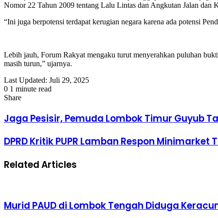
Nomor 22 Tahun 2009 tentang Lalu Lintas dan Angkutan Jalan dan K
“Ini juga berpotensi terdapat kerugian negara karena ada potensi Pen
Lebih jauh, Forum Rakyat mengaku turut menyerahkan puluhan bukti (
masih turun,” ujarnya.
Last Updated: Juli 29, 2025
0
1 minute read
Facebook
Twitter
LinkedIn
Tumblr
Pinterest
Reddit
VKontakte
Odnoklassniki
Pocket
Share
Facebook
Twitter
LinkedIn
Tumblr
Pinterest
Reddit
VKontakte
Odnoklassniki
Pocket
Share
Print
via
Jaga Pesisir, Pemuda Lombok Timur Guyub 
Email
DPRD Kritik PUPR Lamban Respon Minimarket Ta
Related Articles
Murid PAUD di Lombok Tengah Diduga Keracun