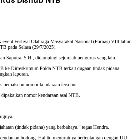
intas Dishub NTB
ent Festival Olahraga Masyarakat Nasional (Fornas) VIII tahun
TB pada Selasa (29/7/2025).
n Saputra, S.H., didampingi sejumlah pengurus yang lain.
NTB ke Dirreskrimum Polda NTB terkait dugaan tindak pidana
ngkan laporan.
s pemalsuan nomor kendaraan tersebut.
an dipakaikan nomor kendaraan asal NTB.
ungnya.
ahatan (tindak pidana) yang berbahaya,” tegas Hendra.
r kendaraan bodong. Hal itu menurutnya bertentangan dengan UU