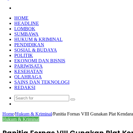
Search
for
HOME
HEADLINE
LOMBOK
SUMBAWA
HUKUM & KRIMINAL
PENDIDIKAN
SOSIAL & BUDAYA
POLITIK
EKONOMI DAN BISNIS
PARIWISATA
KESEHATAN
OLAHRAGA
SAINS DAN TEKNOLOGI
REDAKSI
Search
Random
for
Article
Home
/
Hukum & Kriminal
/
Panitia Fornas VIII Gunakan Plat Kendar
Hukum & Kriminal