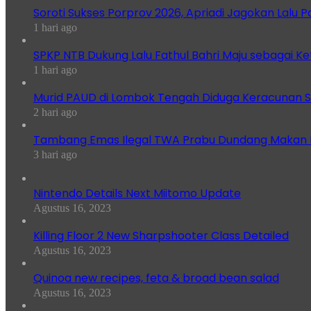
Soroti Sukses Porprov 2026, Apriadi Jagokan Lalu P
1 hari ago
SPKP NTB Dukung Lalu Fathul Bahri Maju sebagai K
1 hari ago
Murid PAUD di Lombok Tengah Diduga Keracunan S
2 hari ago
Tambang Emas Ilegal TWA Prabu Dundang Makan K
3 hari ago
Nintendo Details Next Miitomo Update
Agustus 16, 2023
Killing Floor 2 New Sharpshooter Class Detailed
Agustus 16, 2023
Quinoa new recipes, feta & broad bean salad
Agustus 16, 2023