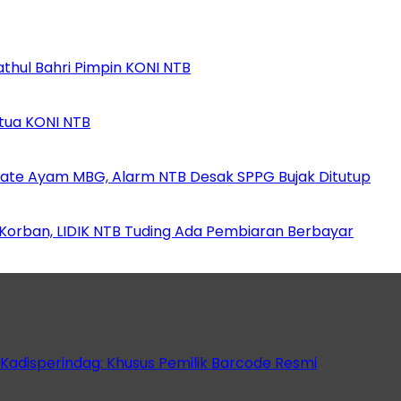
athul Bahri Pimpin KONI NTB
etua KONI NTB
ate Ayam MBG, Alarm NTB Desak SPPG Bujak Ditutup
orban, LIDIK NTB Tuding Ada Pembiaran Berbayar
 Kadisperindag: Khusus Pemilik Barcode Resmi