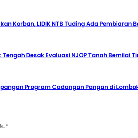
an Korban, LIDIK NTB Tuding Ada Pembiaran B
Tengah Desak Evaluasi NJOP Tanah Bernilai Ti
impangan Program Cadangan Pangan di Lombo
dai
*