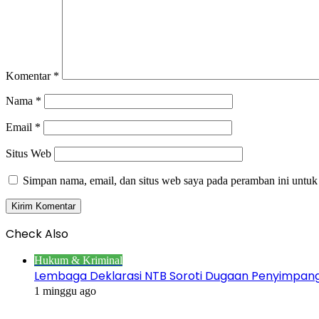
Komentar
*
Nama
*
Email
*
Situs Web
Simpan nama, email, dan situs web saya pada peramban ini untuk
Check Also
Close
Hukum & Kriminal
Lembaga Deklarasi NTB Soroti Dugaan Penyimpa
1 minggu ago