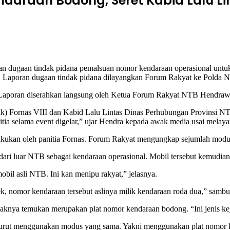
endaraan Bodong, Seret Kabid Lalu L
aan tindak pidana pemalsuan nomor kendaraan operasional untuk ev
. Laporan dugaan tindak pidana dilayangkan Forum Rakyat ke Polda N
B. Laporan diserahkan langsung oleh Ketua Forum Rakyat NTB Hendrawa
nlak) Fornas VIII dan Kabid Lalu Lintas Dinas Perhubungan Provinsi 
tia selama event digelar,” ujar Hendra kepada awak media usai melaya
lakukan oleh panitia Fornas. Forum Rakyat mengungkap sejumlah modu
 dari luar NTB sebagai kendaraan operasional. Mobil tersebut kemudi
bil asli NTB. Ini kan menipu rakyat,” jelasnya.
k, nomor kendaraan tersebut aslinya milik kendaraan roda dua,” samb
aknya temukan merupakan plat nomor kendaraan bodong. “Ini jenis kej
uga turut menggunakan modus yang sama. Yakni menggunakan plat nomo