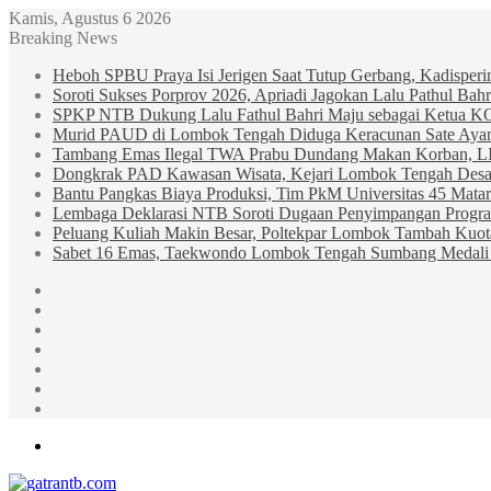
Kamis, Agustus 6 2026
Breaking News
Heboh SPBU Praya Isi Jerigen Saat Tutup Gerbang, Kadisper
Soroti Sukses Porprov 2026, Apriadi Jagokan Lalu Pathul B
SPKP NTB Dukung Lalu Fathul Bahri Maju sebagai Ketua 
Murid PAUD di Lombok Tengah Diduga Keracunan Sate Ay
Tambang Emas Ilegal TWA Prabu Dundang Makan Korban, L
Dongkrak PAD Kawasan Wisata, Kejari Lombok Tengah Desak
Bantu Pangkas Biaya Produksi, Tim PkM Universitas 45 Matar
Lembaga Deklarasi NTB Soroti Dugaan Penyimpangan Progr
Peluang Kuliah Makin Besar, Poltekpar Lombok Tambah Kuo
Sabet 16 Emas, Taekwondo Lombok Tengah Sumbang Medali 
Sidebar
Random
Article
Log
In
Instagram
YouTube
Twitter
Facebook
Menu