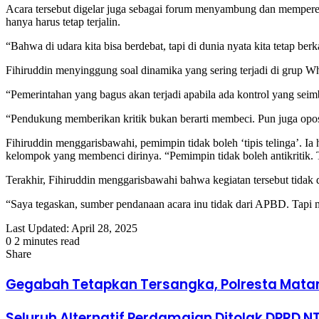
Acara tersebut digelar juga sebagai forum menyambung dan memperera
hanya harus tetap terjalin.
“Bahwa di udara kita bisa berdebat, tapi di dunia nyata kita tetap berk
Fihiruddin menyinggung soal dinamika yang sering terjadi di grup 
“Pemerintahan yang bagus akan terjadi apabila ada kontrol yang seim
“Pendukung memberikan kritik bukan berarti membeci. Pun juga opo
Fihiruddin menggarisbawahi, pemimpin tidak boleh ‘tipis telinga’. Ia
kelompok yang membenci dirinya. “Pemimpin tidak boleh antikritik.
Terakhir, Fihiruddin menggarisbawahi bahwa kegiatan tersebut tida
“Saya tegaskan, sumber pendanaan acara inu tidak dari APBD. Tapi
Last Updated: April 28, 2025
0
2 minutes read
Facebook
Twitter
LinkedIn
Tumblr
Pinterest
Reddit
VKontakte
Odnoklassniki
Pocket
Share
Facebook
Twitter
LinkedIn
Tumblr
Pinterest
Reddit
VKontakte
Odnoklassniki
Pocket
Share
Print
via
Gegabah Tetapkan Tersangka, Polresta Mata
Email
Seluruh Alternatif Perdamaian Ditolak DPRD N