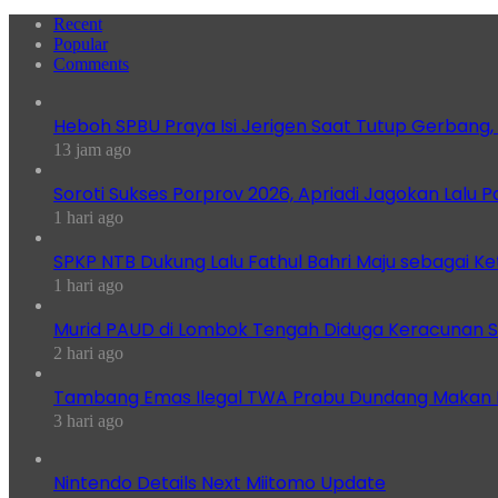
Recent
Popular
Comments
Heboh SPBU Praya Isi Jerigen Saat Tutup Gerbang,
13 jam ago
Soroti Sukses Porprov 2026, Apriadi Jagokan Lalu P
1 hari ago
SPKP NTB Dukung Lalu Fathul Bahri Maju sebagai K
1 hari ago
Murid PAUD di Lombok Tengah Diduga Keracunan S
2 hari ago
Tambang Emas Ilegal TWA Prabu Dundang Makan K
3 hari ago
Nintendo Details Next Miitomo Update