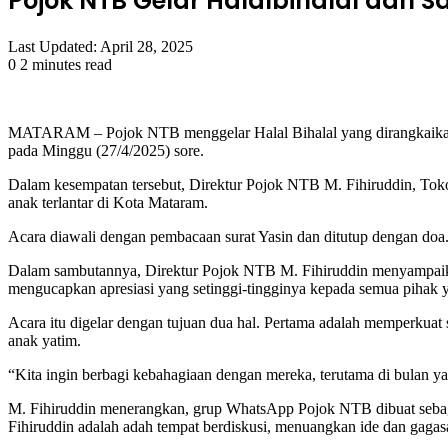
Pojok NTB Gelar Halalbihalal dan 
Last Updated: April 28, 2025
0
2 minutes read
Facebook
Twitter
LinkedIn
Tumblr
Pinterest
Reddit
VKontakte
Odnoklassniki
Pocket
MATARAM – Pojok NTB menggelar Halal Bihalal yang dirangkaikan d
pada Minggu (27/4/2025) sore.
Dalam kesempatan tersebut, Direktur Pojok NTB M. Fihiruddin, Toko
anak terlantar di Kota Mataram.
Acara diawali dengan pembacaan surat Yasin dan ditutup dengan doa.
Dalam sambutannya, Direktur Pojok NTB M. Fihiruddin menyampaikan 
mengucapkan apresiasi yang setinggi-tingginya kepada semua pihak ya
Acara itu digelar dengan tujuan dua hal. Pertama adalah memperkuat
anak yatim.
“Kita ingin berbagi kebahagiaan dengan mereka, terutama di bulan y
M. Fihiruddin menerangkan, grup WhatsApp Pojok NTB dibuat sebagai
Fihiruddin adalah adah tempat berdiskusi, menuangkan ide dan gagas