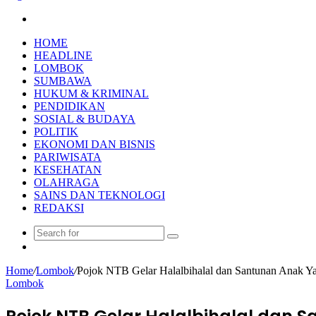
Search
for
HOME
HEADLINE
LOMBOK
SUMBAWA
HUKUM & KRIMINAL
PENDIDIKAN
SOSIAL & BUDAYA
POLITIK
EKONOMI DAN BISNIS
PARIWISATA
KESEHATAN
OLAHRAGA
SAINS DAN TEKNOLOGI
REDAKSI
Search
Random
for
Article
Home
/
Lombok
/
Pojok NTB Gelar Halalbihalal dan Santunan Anak Ya
Lombok