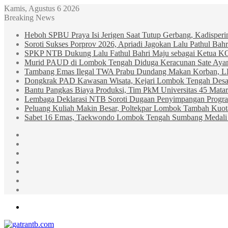
Kamis, Agustus 6 2026
Breaking News
Heboh SPBU Praya Isi Jerigen Saat Tutup Gerbang, Kadisper
Soroti Sukses Porprov 2026, Apriadi Jagokan Lalu Pathul B
SPKP NTB Dukung Lalu Fathul Bahri Maju sebagai Ketua 
Murid PAUD di Lombok Tengah Diduga Keracunan Sate Ay
Tambang Emas Ilegal TWA Prabu Dundang Makan Korban, L
Dongkrak PAD Kawasan Wisata, Kejari Lombok Tengah Desak
Bantu Pangkas Biaya Produksi, Tim PkM Universitas 45 Matar
Lembaga Deklarasi NTB Soroti Dugaan Penyimpangan Progr
Peluang Kuliah Makin Besar, Poltekpar Lombok Tambah Kuo
Sabet 16 Emas, Taekwondo Lombok Tengah Sumbang Medali 
Sidebar
Random
Article
Log
In
Instagram
YouTube
Twitter
Facebook
Menu