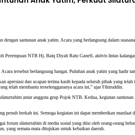
Santunan Anak Yatim, Perkuat Silatu
engan santunan anak yatim. Acara yang berlangsung dalam suasana 
h Perempuan NTB Hj. Baiq Diyah Ratu Ganefi, aktivis lintas kalangan
 Acara tersebut berlangsung hangat. Puluhan anak yatim yang hadir ta
apresiasi dan ucapan terima kasih kepada seluruh pihak yang telah i
ng telah membantu terselenggaranya acara ini,” ujar Fihiruddin.
 silaturrahim antar anggota grup Pojok NTB. Kedua, kegiatan santunan
ang penuh berkah ini. Semoga kegiatan ini dapat memberikan manfaat d
 forum silaturrahim di media sosial yang diisi oleh orang-orang heb
an, yang semata-mata ditujukan untuk kebaikan daerah.