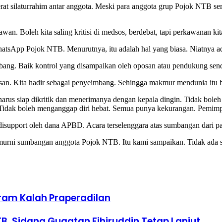
t silaturrahim antar anggota. Meski para anggota grup Pojok NTB seri
awan. Boleh kita saling kritisi di medsos, berdebat, tapi perkawanan kita
WhatsApp Pojok NTB. Menurutnya, itu adalah hal yang biasa. Niatnya 
bang. Baik kontrol yang disampaikan oleh oposan atau pendukung sendir
san. Kita hadir sebagai penyeimbang. Sehingga makmur mendunia itu 
 harus siap dikritik dan menerimanya dengan kepala dingin. Tidak bole
 Tidak boleh menganggap diri hebat. Semua punya kekurangan. Pemimpi
k disupport oleh dana APBD. Acara terselenggara atas sumbangan dari
 murni sumbangan anggota Pojok NTB. Itu kami sampaikan. Tidak ada
ram Kalah Praperadilan
TB, Sidang Gugatan Fihiruddin Tetap Lanjut