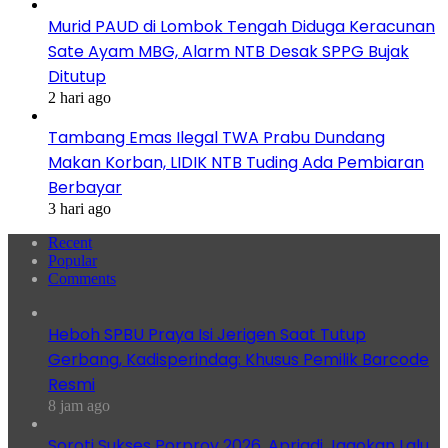
Murid PAUD di Lombok Tengah Diduga Keracunan
Sate Ayam MBG, Alarm NTB Desak SPPG Bujak
Ditutup
2 hari ago
Tambang Emas Ilegal TWA Prabu Dundang
Makan Korban, LIDIK NTB Tuding Ada Pembiaran
Berbayar
3 hari ago
Recent
Popular
Comments
Heboh SPBU Praya Isi Jerigen Saat Tutup
Gerbang, Kadisperindag: Khusus Pemilik Barcode
Resmi
8 jam ago
Soroti Sukses Porprov 2026, Apriadi Jagokan Lalu