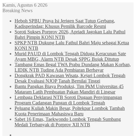
Kamis, Agustus 6 2026
Breaking News
Heboh SPBU Praya Isi Jerigen Saat Tutup Gerbang,
Kadisperindag: Khusus Pemilik Barcode Resmi
Soroti Sukses Porprov 2026, Apriadi Jagokan Lalu Pathul
Bahri Pimpin KONI NTB
SPKP NTB Dukung Lalu Fathul Bahri Maju sebagai Ketua
KONI NTB
Murid PAUD di Lombok Tengah Diduga Keracunan Sate
Ayam MBG, Alarm NTB Desak SPPG Bujak Ditutup
Tambang Emas Ilegal TWA Prabu Dundang Makan Korban,
LIDIK NTB Tuding Ada Pembiaran Berbayar
Dongkrak PAD Kawasan Wisata, Kejari Lombok Tengah
Desak Evaluasi NJOP Tanah Bernilai Tinggi
Bantu Pangkas Biaya Produksi, Tim PkM Universitas 45
Mataram Latih Pembuatan Pakan Mandiri di Lingsar
Lembaga Deklarasi NTB Soroti Dugaan Penyimpangan
Program Cadangan Pangan di Lombok Tengah
Peluang Kuliah Makin Besar, Poltekpar Lombok Tambah
Kuota Penerimaan Mahasiswa Baru
Sabet 16 Emas, Taekwondo Lombok Tengah Sumbang
Medali Terbanyak di Porprov XII NTB
Sidebar