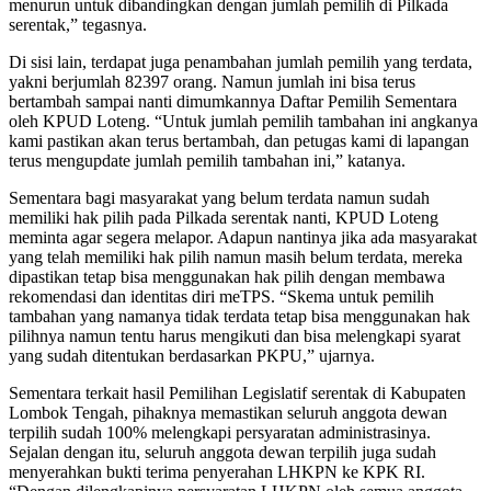
menurun untuk dibandingkan dengan jumlah pemilih di Pilkada
serentak,” tegasnya.
Di sisi lain, terdapat juga penambahan jumlah pemilih yang terdata,
yakni berjumlah 82397 orang. Namun jumlah ini bisa terus
bertambah sampai nanti dimumkannya Daftar Pemilih Sementara
oleh KPUD Loteng. “Untuk jumlah pemilih tambahan ini angkanya
kami pastikan akan terus bertambah, dan petugas kami di lapangan
terus mengupdate jumlah pemilih tambahan ini,” katanya.
Sementara bagi masyarakat yang belum terdata namun sudah
memiliki hak pilih pada Pilkada serentak nanti, KPUD Loteng
meminta agar segera melapor. Adapun nantinya jika ada masyarakat
yang telah memiliki hak pilih namun masih belum terdata, mereka
dipastikan tetap bisa menggunakan hak pilih dengan membawa
rekomendasi dan identitas diri meTPS. “Skema untuk pemilih
tambahan yang namanya tidak terdata tetap bisa menggunakan hak
pilihnya namun tentu harus mengikuti dan bisa melengkapi syarat
yang sudah ditentukan berdasarkan PKPU,” ujarnya.
Sementara terkait hasil Pemilihan Legislatif serentak di Kabupaten
Lombok Tengah, pihaknya memastikan seluruh anggota dewan
terpilih sudah 100% melengkapi persyaratan administrasinya.
Sejalan dengan itu, seluruh anggota dewan terpilih juga sudah
menyerahkan bukti terima penyerahan LHKPN ke KPK RI.