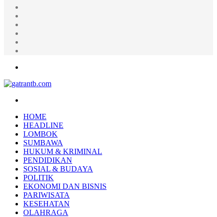
Random
Article
Log
In
Instagram
YouTube
Twitter
Facebook
Menu
Search
for
HOME
HEADLINE
LOMBOK
SUMBAWA
HUKUM & KRIMINAL
PENDIDIKAN
SOSIAL & BUDAYA
POLITIK
EKONOMI DAN BISNIS
PARIWISATA
KESEHATAN
OLAHRAGA