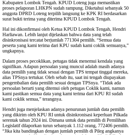
Kabupaten Lombok Tengah. KPUD Loteng juga memastikan
proses pelaporan LHKPN sudah rampung. Diketahui sebanyak 50
anggota DPRD Loteng terpilih langsung ke KPK RI berdasarkan
surat bukti terima yang diterima KPUD Lombok Tengah.
Hal ini dikonfirmasi oleh Ketua KPUD Lombok Tengah, Hendri
Harliawan. Lebih lanjut dijelaskan bahwa data yang telah
disinkronisasi tercatat berjumlah 771304 pemilih. “Semua data
peserta yang kami terima dari KPU sudah kami coklik semuanya,”
ungkapnya.
Dalam proses pecoklikan, petugas tidak menemui kendala yang
signifikan. Adapun persoalan yang muncul adalah masih adanya
data pemilih yang tidak sesuai dengan TPS tempat tinggal mereka,
alias TPSnya tertukar. Oleh sebab itu, saat ini tengah diupayakan
pengembalian data pemilih sesuai dengan TPSnya. “Tidak ada
persoalan berarti yang ditemui oleh petugas Coklik kami, namun
kami pastikan semua data yang kami terima dari KPU RI sudah
kami coklik semua,” terangnya.
Hendri juga menjelaskan adanya penurunan jumlah data pemilih
yang dikirim oleh KPU RI untuk disinkronisasi keperluan Pilkada
serentak tahun 2024 ini. Dimana untuk data pemilih di Pemilihan
Legislatif dilaporkan turun sebanyak 1.112 orang, 772406 pemilih.
“Jika kita bandingkan dengan jumlah pemilih di Pileg angkanya