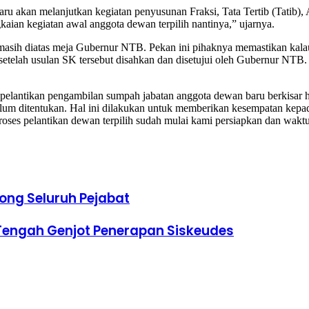
baru akan melanjutkan kegiatan penyusunan Fraksi, Tata Tertib (Tat
gkaian kegiatan awal anggota dewan terpilih nantinya,” ujarnya.
 masih diatas meja Gubernur NTB. Pekan ini pihaknya memastikan kal
etelah usulan SK tersebut disahkan dan disetujui oleh Gubernur NTB.
es pelantikan pengambilan sumpah jabatan anggota dewan baru berkis
um ditentukan. Hal ini dilakukan untuk memberikan kesempatan kepada 
roses pelantikan dewan terpilih sudah mulai kami persiapkan dan wakt
ong Seluruh Pejabat
engah Genjot Penerapan Siskeudes