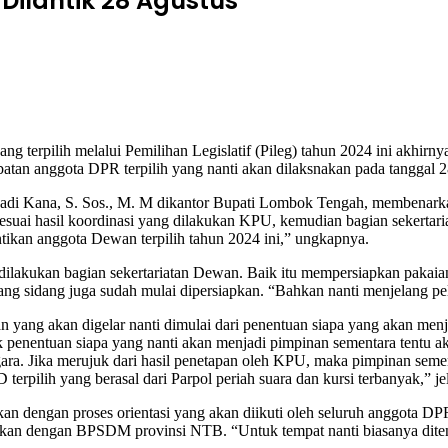
Dilantik 28 Agustus
ilih melalui Pemilihan Legislatif (Pileg) tahun 2024 ini akhirnya
atan anggota DPR terpilih yang nanti akan dilaksnakan pada tanggal 
 Kana, S. Sos., M. M dikantor Bupati Lombok Tengah, membenarkan
Sesuai hasil koordinasi yang dilakukan KPU, kemudian bagian sekerta
tikan anggota Dewan terpilih tahun 2024 ini,” ungkapnya.
 dilakukan bagian sekertariatan Dewan. Baik itu mempersiapkan pakaia
ng sidang juga sudah mulai dipersiapkan. “Bahkan nanti menjelang pel
an yang akan digelar nanti dimulai dari penentuan siapa yang akan men
nentuan siapa yang nanti akan menjadi pimpinan sementara tentu akan
. Jika merujuk dari hasil penetapan oleh KPU, maka pimpinan sementar
erpilih yang berasal dari Parpol periah suara dan kursi terbanyak,” je
kan dengan proses orientasi yang akan diikuti oleh seluruh anggota D
amakan dengan BPSDM provinsi NTB. “Untuk tempat nanti biasanya diten