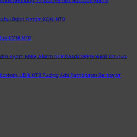
 Kadisperindag: Khusus Pemilik Barcode Resmi
athul Bahri Pimpin KONI NTB
etua KONI NTB
ate Ayam MBG, Alarm NTB Desak SPPG Bujak Ditutup
orban, LIDIK NTB Tuding Ada Pembiaran Berbayar