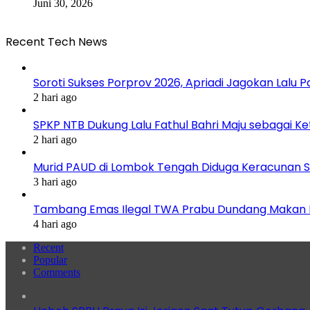
Juni 30, 2026
Recent Tech News
Soroti Sukses Porprov 2026, Apriadi Jagokan Lalu P
2 hari ago
SPKP NTB Dukung Lalu Fathul Bahri Maju sebagai K
2 hari ago
Murid PAUD di Lombok Tengah Diduga Keracunan S
3 hari ago
Tambang Emas Ilegal TWA Prabu Dundang Makan K
4 hari ago
Recent
Popular
Comments