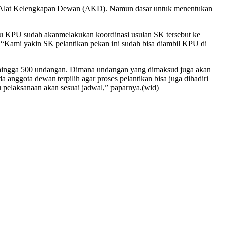
ib), Alat Kelengkapan Dewan (AKD). Namun dasar untuk menentukan
au KPU sudah akanmelakukan koordinasi usulan SK tersebut ke
 “Kami yakin SK pelantikan pekan ini sudah bisa diambil KPU di
ar hingga 500 undangan. Dimana undangan yang dimaksud juga akan
anggota dewan terpilih agar proses pelantikan bisa juga dihadiri
u pelaksanaan akan sesuai jadwal,” paparnya.(wid)