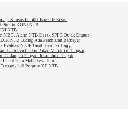
indag: Khusus Pemilik Barcode Resmi
ahri Pimpin KONI NTB
KONI NTB
am MBG, Alarm NTB Desak SPPG Bujak Ditutup
IDIK NTB Tuding Ada Pembiaran Berbayar
 Evaluasi NJOP Tanah Bernilai Tinggi
am Latih Pembuatan Pakan Mandiri di Lingsar
am Cadangan Pangan di Lombok Tengah
ta Penerimaan Mahasiswa Baru
Terbanyak di Porprov XII NTB