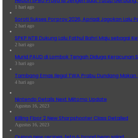
Heboh SPBU Praya Isi Jerigen Saat Tutup Gerbang,
1 hari ago
Soroti Sukses Porprov 2026, Apriadi Jagokan Lalu P
2 hari ago
SPKP NTB Dukung Lalu Fathul Bahri Maju sebagai K
2 hari ago
Murid PAUD di Lombok Tengah Diduga Keracunan S
3 hari ago
Tambang Emas Ilegal TWA Prabu Dundang Makan K
4 hari ago
Nintendo Details Next Miitomo Update
Agustus 16, 2023
Killing Floor 2 New Sharpshooter Class Detailed
Agustus 16, 2023
Quinoa new recipes, feta & broad bean salad