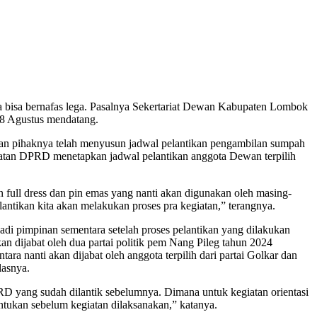
 bisa bernafas lega. Pasalnya Sekertariat Dewan Kabupaten Lombok
28 Agustus mendatang.
 pihaknya telah menyusun jadwal pelantikan pengambilan sumpah
riatan DPRD menetapkan jadwal pelantikan anggota Dewan terpilih
n full dress dan pin emas yang nanti akan digunakan oleh masing-
antikan kita akan melakukan proses pra kegiatan,” terangnya.
jadi pimpinan sementara setelah proses pelantikan yang dilakukan
 dijabat oleh dua partai politik pem Nang Pileg tahun 2024
a nanti akan dijabat oleh anggota terpilih dari partai Golkar dan
lasnya.
PRD yang sudah dilantik sebelumnya. Dimana untuk kegiatan orientasi
tukan sebelum kegiatan dilaksanakan,” katanya.