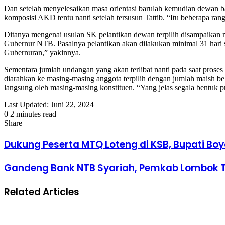
Dan setelah menyelesaikan masa orientasi barulah kemudian dewan 
komposisi AKD tentu nanti setelah tersusun Tattib. “Itu beberapa ran
Ditanya mengenai usulan SK pelantikan dewan terpilih disampaikan
Gubernur NTB. Pasalnya pelantikan akan dilakukan minimal 31 hari s
Gubernuran,” yakinnya.
Sementara jumlah undangan yang akan terlibat nanti pada saat pros
diarahkan ke masing-masing anggota terpilih dengan jumlah maish bel
langsung oleh masing-masing konstituen. “Yang jelas segala bentuk p
Last Updated: Juni 22, 2024
0
2 minutes read
Facebook
Twitter
LinkedIn
Tumblr
Pinterest
Reddit
VKontakte
Odnoklassniki
Pocket
Share
Facebook
Twitter
LinkedIn
Tumblr
Pinterest
Reddit
VKontakte
Odnoklassniki
Pocket
Share
Print
via
Dukung Peserta MTQ Loteng di KSB, Bupati Boy
Email
Gandeng Bank NTB Syariah, Pemkab Lombok T
Related Articles