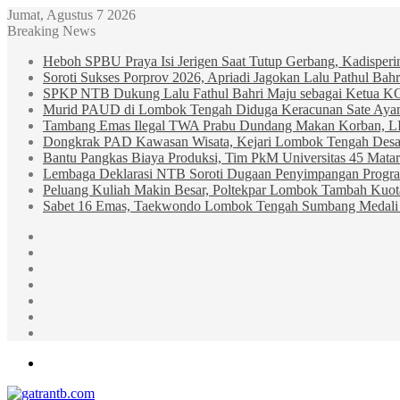
Jumat, Agustus 7 2026
Breaking News
Heboh SPBU Praya Isi Jerigen Saat Tutup Gerbang, Kadisper
Soroti Sukses Porprov 2026, Apriadi Jagokan Lalu Pathul B
SPKP NTB Dukung Lalu Fathul Bahri Maju sebagai Ketua 
Murid PAUD di Lombok Tengah Diduga Keracunan Sate Ay
Tambang Emas Ilegal TWA Prabu Dundang Makan Korban, L
Dongkrak PAD Kawasan Wisata, Kejari Lombok Tengah Desak
Bantu Pangkas Biaya Produksi, Tim PkM Universitas 45 Matar
Lembaga Deklarasi NTB Soroti Dugaan Penyimpangan Progr
Peluang Kuliah Makin Besar, Poltekpar Lombok Tambah Kuo
Sabet 16 Emas, Taekwondo Lombok Tengah Sumbang Medali 
Sidebar
Random
Article
Log
In
Instagram
YouTube
Twitter
Facebook
Menu