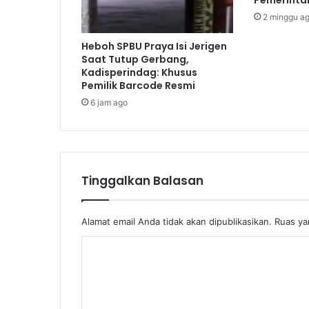
2 minggu a
Heboh SPBU Praya Isi Jerigen
Saat Tutup Gerbang,
Kadisperindag: Khusus
Pemilik Barcode Resmi
6 jam ago
Tinggalkan Balasan
Alamat email Anda tidak akan dipublikasikan.
Ruas ya
K
o
m
e