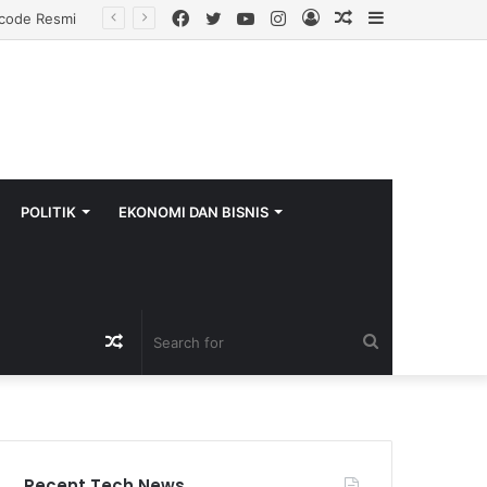
Facebook
Twitter
YouTube
Instagram
Log
Random
Sidebar
In
Article
POLITIK
EKONOMI DAN BISNIS
Random
Search
Article
for
Recent Tech News