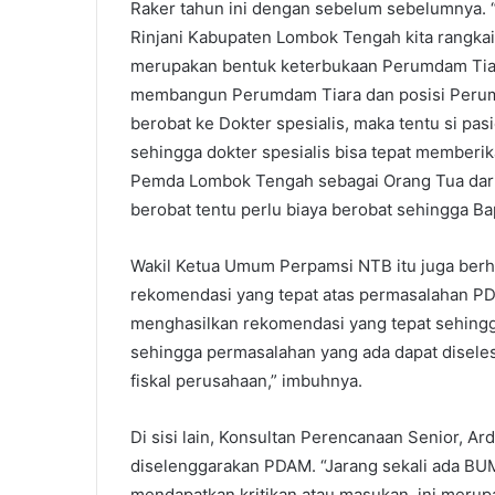
Raker tahun ini dengan sebelum sebelumnya. 
Rinjani Kabupaten Lombok Tengah kita rangkai
merupakan bentuk keterbukaan Perumdam Tiara
membangun Perumdam Tiara dan posisi Perumda
berobat ke Dokter spesialis, maka tentu si p
sehingga dokter spesialis bisa tepat memberik
Pemda Lombok Tengah sebagai Orang Tua dari
berobat tentu perlu biaya berobat sehingga B
Wakil Ketua Umum Perpamsi NTB itu juga be
rekomendasi yang tepat atas permasalahan PDA
menghasilkan rekomendasi yang tepat sehing
sehingga permasalahan yang ada dapat disele
fiskal perusahaan,” imbuhnya.
Di sisi lain, Konsultan Perencanaan Senior, A
diselenggarakan PDAM. “Jarang sekali ada BU
mendapatkan kritikan atau masukan, ini meru