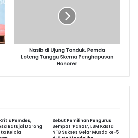
Nasib di Ujung Tanduk, Pemda
Loteng Tunggu Skema Penghapusan
Honorer
 Kritis Pemdes,
Sebut Pemilihan Pengurus
sa Batujai Dorong
Sempat ‘Panas’, LSM Kasta
ata Kelola
NTB Sukses Gelar Musda ke-5
han
di Kuta Mandalika