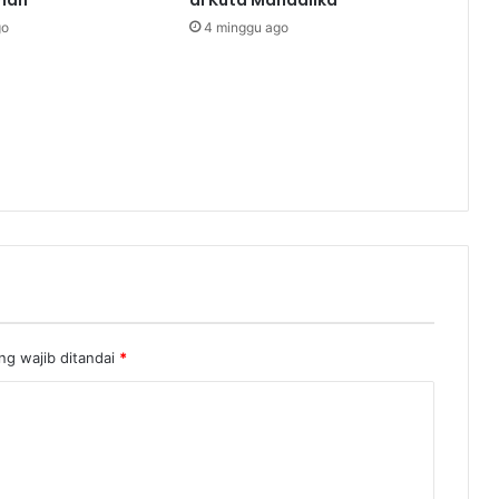
go
4 minggu ago
ng wajib ditandai
*