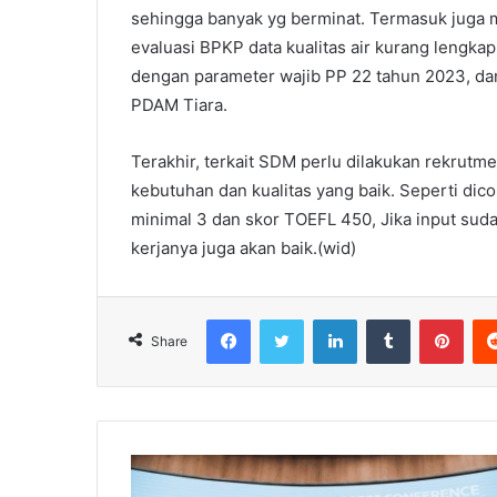
sehingga banyak yg berminat. Termasuk juga me
evaluasi BPKP data kualitas air kurang lengka
dengan parameter wajib PP 22 tahun 2023, da
PDAM Tiara.
Terakhir, terkait SDM perlu dilakukan rekrut
kebutuhan dan kualitas yang baik. Seperti dic
minimal 3 dan skor TOEFL 450, Jika input suda
kerjanya juga akan baik.(wid)
Facebook
Twitter
LinkedIn
Tumblr
Pint
Share