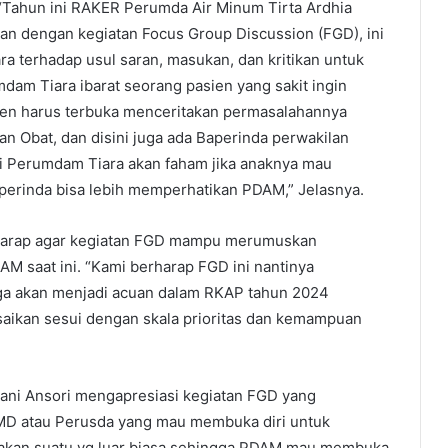
“Tahun ini RAKER Perumda Air Minum Tirta Ardhia
an dengan kegiatan Focus Group Discussion (FGD), ini
 terhadap usul saran, masukan, dan kritikan untuk
m Tiara ibarat seorang pasien yang sakit ingin
asien harus terbuka menceritakan permasalahannya
an Obat, dan disini juga ada Baperinda perwakilan
 Perumdam Tiara akan faham jika anaknya mau
aperinda bisa lebih memperhatikan PDAM,” Jelasnya.
rharap agar kegiatan FGD mampu merumuskan
M saat ini. “Kami berharap FGD ini nantinya
ga akan menjadi acuan dalam RKAP tahun 2024
saikan sesui dengan skala prioritas dan kemampuan
rdani Ansori mengapresiasi kegiatan FGD yang
MD atau Perusda yang mau membuka diri untuk
pakan suatu yg luar biasa sehingga PDAM mau membuka