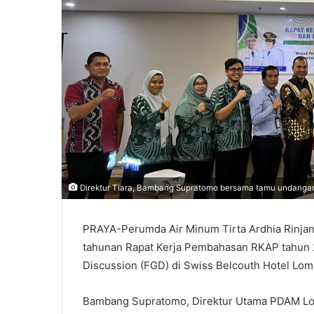
Direktur Tiara, Bambang Supratomo bersama tamu undanga
PRAYA-Perumda Air Minum Tirta Ardhia Rinj
tahunan Rapat Kerja Pembahasan RKAP tahun 
Discussion (FGD) di Swiss Belcouth Hotel Lom
Bambang Supratomo, Direktur Utama PDAM L