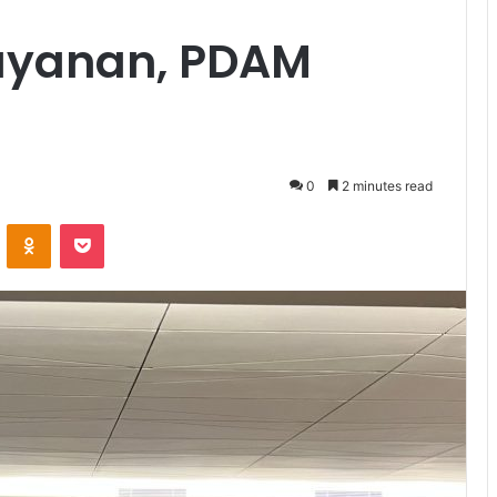
ayanan, PDAM
0
2 minutes read
VKontakte
Odnoklassniki
Pocket