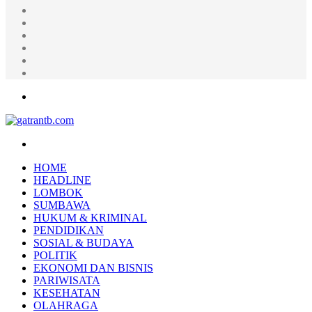
Random
Article
Log
In
Instagram
YouTube
Twitter
Facebook
Menu
Search
for
HOME
HEADLINE
LOMBOK
SUMBAWA
HUKUM & KRIMINAL
PENDIDIKAN
SOSIAL & BUDAYA
POLITIK
EKONOMI DAN BISNIS
PARIWISATA
KESEHATAN
OLAHRAGA