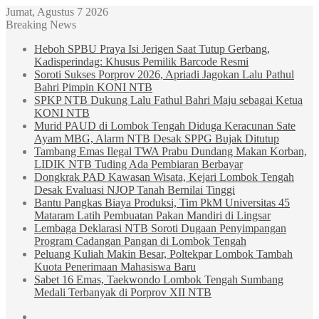
Jumat, Agustus 7 2026
Breaking News
Heboh SPBU Praya Isi Jerigen Saat Tutup Gerbang,
Kadisperindag: Khusus Pemilik Barcode Resmi
Soroti Sukses Porprov 2026, Apriadi Jagokan Lalu Pathul
Bahri Pimpin KONI NTB
SPKP NTB Dukung Lalu Fathul Bahri Maju sebagai Ketua
KONI NTB
Murid PAUD di Lombok Tengah Diduga Keracunan Sate
Ayam MBG, Alarm NTB Desak SPPG Bujak Ditutup
Tambang Emas Ilegal TWA Prabu Dundang Makan Korban,
LIDIK NTB Tuding Ada Pembiaran Berbayar
Dongkrak PAD Kawasan Wisata, Kejari Lombok Tengah
Desak Evaluasi NJOP Tanah Bernilai Tinggi
Bantu Pangkas Biaya Produksi, Tim PkM Universitas 45
Mataram Latih Pembuatan Pakan Mandiri di Lingsar
Lembaga Deklarasi NTB Soroti Dugaan Penyimpangan
Program Cadangan Pangan di Lombok Tengah
Peluang Kuliah Makin Besar, Poltekpar Lombok Tambah
Kuota Penerimaan Mahasiswa Baru
Sabet 16 Emas, Taekwondo Lombok Tengah Sumbang
Medali Terbanyak di Porprov XII NTB
Sidebar