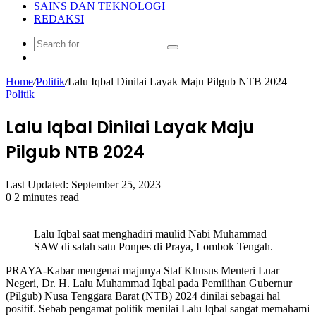
SAINS DAN TEKNOLOGI
REDAKSI
Search
Random
for
Article
Home
/
Politik
/
Lalu Iqbal Dinilai Layak Maju Pilgub NTB 2024
Politik
Lalu Iqbal Dinilai Layak Maju
Pilgub NTB 2024
Last Updated: September 25, 2023
0
2 minutes read
Lalu Iqbal saat menghadiri maulid Nabi Muhammad
SAW di salah satu Ponpes di Praya, Lombok Tengah.
PRAYA-Kabar mengenai majunya Staf Khusus Menteri Luar
Negeri, Dr. H. Lalu Muhammad Iqbal pada Pemilihan Gubernur
(Pilgub) Nusa Tenggara Barat (NTB) 2024 dinilai sebagai hal
positif. Sebab pengamat politik menilai Lalu Iqbal sangat memahami