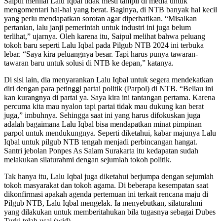
Saipul menilai Lalu Iqbal tidak mesti tampil di media untuk
mengomentari hal-hal yang berat. Baginya, di NTB banyak hal kecil
yang perlu mendapatkan sorotan agar diperhatikan. “Misalkan
pertanian, lalu janji pemerintah untuk industri ini juga belum
terlihat,” ujarnya. Oleh karena itu, Saipul melihat bahwa peluang
tokoh baru seperti Lalu Iqbal pada Pilgub NTB 2024 ini terbuka
lebar. “Saya kira peluangnya besar. Tapi harus punya tawaran-
tawaran baru untuk solusi di NTB ke depan,” katanya.
Di sisi lain, dia menyarankan Lalu Iqbal untuk segera mendekatkan
diri dengan para petinggi partai politik (Parpol) di NTB. “Beliau ini
kan kurangnya di partai ya. Saya kira ini tantangan pertama. Karena
percuma kita mau nyalon tapi partai tidak mau dukung kan berat
juga,” imbuhnya. Sehingga saat ini yang harus difokuskan juga
adalah bagaimana Lalu Iqbal bisa mendapatkan minat pimpinan
parpol untuk mendukungnya. Seperti diketahui, kabar majunya Lalu
Iqbal untuk pilgub NTB tengah menjadi perbincangan hangat.
Santri jebolan Ponpes As Salam Surakarta itu kedapatan sudah
melakukan silaturahmi dengan sejumlah tokoh politik.
Tak hanya itu, Lalu Iqbal juga diketahui berjumpa dengan sejumlah
tokoh masyarakat dan tokoh agama. Di beberapa kesempatan saat
dikonfirmasi apakah agenda pertemuan ini terkait rencana maju di
Pilgub NTB, Lalu Iqbal mengelak. Ia menyebutkan, silaturahmi
yang dilakukan untuk memberitahukan bila tugasnya sebagai Dubes
Turki telah usai.(wid)