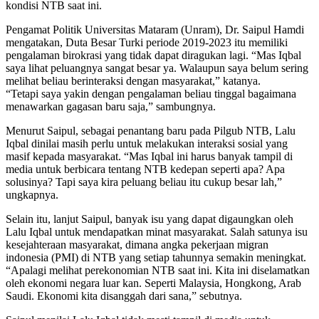
kondisi NTB saat ini.
Pengamat Politik Universitas Mataram (Unram), Dr. Saipul Hamdi
mengatakan, Duta Besar Turki periode 2019-2023 itu memiliki
pengalaman birokrasi yang tidak dapat diragukan lagi. “Mas Iqbal
saya lihat peluangnya sangat besar ya. Walaupun saya belum sering
melihat beliau berinteraksi dengan masyarakat,” katanya.
“Tetapi saya yakin dengan pengalaman beliau tinggal bagaimana
menawarkan gagasan baru saja,” sambungnya.
Menurut Saipul, sebagai penantang baru pada Pilgub NTB, Lalu
Iqbal dinilai masih perlu untuk melakukan interaksi sosial yang
masif kepada masyarakat. “Mas Iqbal ini harus banyak tampil di
media untuk berbicara tentang NTB kedepan seperti apa? Apa
solusinya? Tapi saya kira peluang beliau itu cukup besar lah,”
ungkapnya.
Selain itu, lanjut Saipul, banyak isu yang dapat digaungkan oleh
Lalu Iqbal untuk mendapatkan minat masyarakat. Salah satunya isu
kesejahteraan masyarakat, dimana angka pekerjaan migran
indonesia (PMI) di NTB yang setiap tahunnya semakin meningkat.
“Apalagi melihat perekonomian NTB saat ini. Kita ini diselamatkan
oleh ekonomi negara luar kan. Seperti Malaysia, Hongkong, Arab
Saudi. Ekonomi kita disanggah dari sana,” sebutnya.