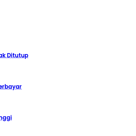
k Ditutup
erbayar
nggi