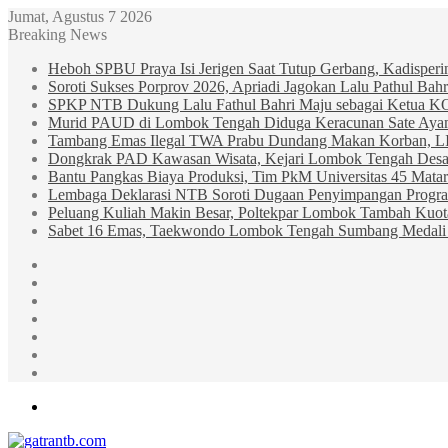
Jumat, Agustus 7 2026
Breaking News
Heboh SPBU Praya Isi Jerigen Saat Tutup Gerbang, Kadisper
Soroti Sukses Porprov 2026, Apriadi Jagokan Lalu Pathul B
SPKP NTB Dukung Lalu Fathul Bahri Maju sebagai Ketua 
Murid PAUD di Lombok Tengah Diduga Keracunan Sate Ay
Tambang Emas Ilegal TWA Prabu Dundang Makan Korban, L
Dongkrak PAD Kawasan Wisata, Kejari Lombok Tengah Desak
Bantu Pangkas Biaya Produksi, Tim PkM Universitas 45 Matar
Lembaga Deklarasi NTB Soroti Dugaan Penyimpangan Progr
Peluang Kuliah Makin Besar, Poltekpar Lombok Tambah Kuo
Sabet 16 Emas, Taekwondo Lombok Tengah Sumbang Medali 
Sidebar
Random
Article
Log
In
Instagram
YouTube
Twitter
Facebook
Menu