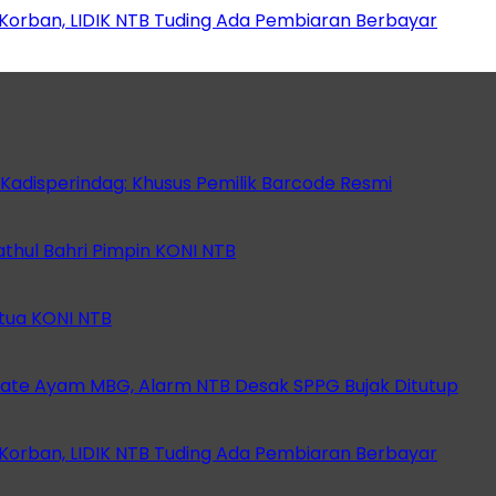
orban, LIDIK NTB Tuding Ada Pembiaran Berbayar
 Kadisperindag: Khusus Pemilik Barcode Resmi
athul Bahri Pimpin KONI NTB
etua KONI NTB
ate Ayam MBG, Alarm NTB Desak SPPG Bujak Ditutup
orban, LIDIK NTB Tuding Ada Pembiaran Berbayar