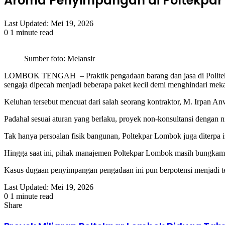
Aroma Penyimpangan di Poltekpar L
Last Updated: Mei 19, 2026
0
1 minute read
Facebook
Twitter
LinkedIn
Tumblr
Pinterest
Reddit
VKontakte
Odnoklassniki
Pocket
Sumber foto: Melansir
LOMBOK TENGAH – Praktik pengadaan barang dan jasa di Politeknik 
sengaja dipecah menjadi beberapa paket kecil demi menghindari meka
​Keluhan tersebut mencuat dari salah seorang kontraktor, M. Irpan An
​Padahal sesuai aturan yang berlaku, proyek non-konsultansi dengan ni
​Tak hanya persoalan fisik bangunan, Poltekpar Lombok juga diterpa is
​Hingga saat ini, pihak manajemen Poltekpar Lombok masih bungkam 
​Kasus dugaan penyimpangan pengadaan ini pun berpotensi menjadi t
Last Updated: Mei 19, 2026
0
1 minute read
Facebook
Twitter
LinkedIn
Tumblr
Pinterest
Reddit
VKontakte
Odnoklassniki
Pocket
Share
Facebook
Twitter
LinkedIn
Tumblr
Pinterest
Reddit
VKontakte
Odnoklassniki
Pocket
Share
Print
via