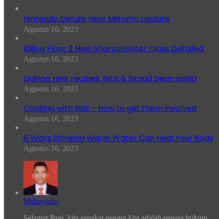
Nintendo Details Next Miitomo Update
Agustus 16, 2023
Killing Floor 2 New Sharpshooter Class Detailed
Agustus 16, 2023
Quinoa new recipes, feta & broad bean salad
Agustus 16, 2023
Cooking with kids – how to get them involved
Agustus 16, 2023
6 Ways Drinking Warm Water Can Heal Your Body
Agustus 16, 2023
Mahayudin
Selamat Pagi, kita sepakat negara kita adalah negara hukum,...