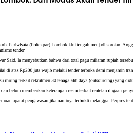
ombok: Dari Modus Akali Tender hi
Pariwisata (Poltekpar) Lombok kini tengah menjadi sorotan. Anggar
nisme tender.
war Said. Ia menyebutkan bahwa dari total pagu miliaran rupiah tersebut
lai di atas Rp200 juta wajib melalui tender terbuka demi menjamin tran
u miring terkait rekrutmen 30 tenaga alih daya (outsourcing) yang didug
dan belum memberikan keterangan resmi terkait rentetan dugaan peny
emuan aparat pengawasan jika nantinya terbukti melanggar Perpres ten