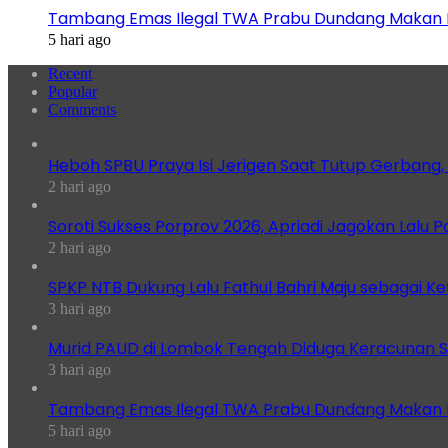
Tambang Emas Ilegal TWA Prabu Dundang Makan K
5 hari ago
Recent
Popular
Comments
Heboh SPBU Praya Isi Jerigen Saat Tutup Gerbang,
2 hari ago
Soroti Sukses Porprov 2026, Apriadi Jagokan Lalu P
2 hari ago
SPKP NTB Dukung Lalu Fathul Bahri Maju sebagai K
3 hari ago
Murid PAUD di Lombok Tengah Diduga Keracunan S
3 hari ago
Tambang Emas Ilegal TWA Prabu Dundang Makan K
5 hari ago