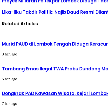
Proyek Miliaran Poltekpar Lombok Diduga Tabr
Email
Lika-liku Takdir Politik: Najib Daud Resmi Di
Related Articles
Murid PAUD di Lombok Tengah Diduga Keracun
3 hari ago
Tambang Emas Ilegal TWA Prabu Dundang Mak
5 hari ago
Dongkrak PAD Kawasan Wisata, Kejari Lombok 
7 hari ago