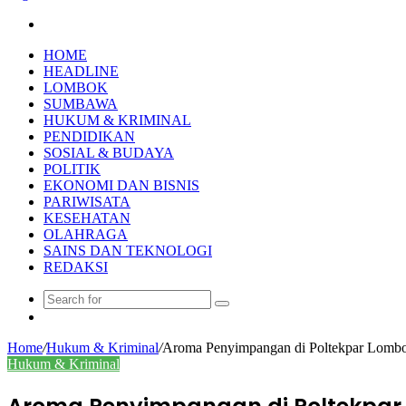
Search
for
HOME
HEADLINE
LOMBOK
SUMBAWA
HUKUM & KRIMINAL
PENDIDIKAN
SOSIAL & BUDAYA
POLITIK
EKONOMI DAN BISNIS
PARIWISATA
KESEHATAN
OLAHRAGA
SAINS DAN TEKNOLOGI
REDAKSI
Search
Random
for
Article
Home
/
Hukum & Kriminal
/
Aroma Penyimpangan di Poltekpar Lombok
Hukum & Kriminal