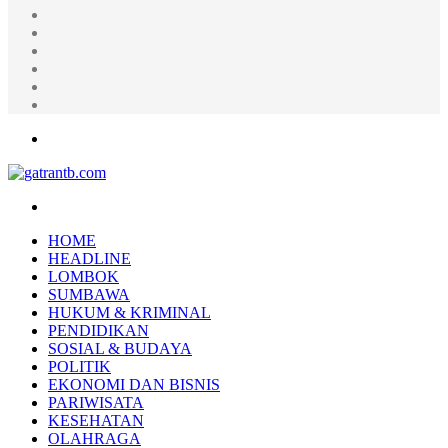
Random
Article
Log
In
Instagram
YouTube
Twitter
Facebook
Menu
Search
for
HOME
HEADLINE
LOMBOK
SUMBAWA
HUKUM & KRIMINAL
PENDIDIKAN
SOSIAL & BUDAYA
POLITIK
EKONOMI DAN BISNIS
PARIWISATA
KESEHATAN
OLAHRAGA