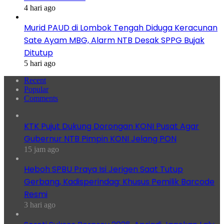
4 hari ago
Murid PAUD di Lombok Tengah Diduga Keracunan
Sate Ayam MBG, Alarm NTB Desak SPPG Bujak
Ditutup
5 hari ago
Recent
Popular
Comments
KTK Pujut Dukung Dorongan KONI Pusat Agar
Gubernur NTB Pimpin KONI Jelang PON
15 jam ago
Heboh SPBU Praya Isi Jerigen Saat Tutup
Gerbang, Kadisperindag: Khusus Pemilik Barcode
Resmi
3 hari ago