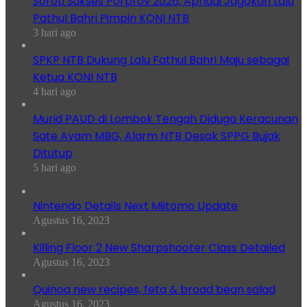
Soroti Sukses Porprov 2026, Apriadi Jagokan Lalu
Pathul Bahri Pimpin KONI NTB
3 hari ago
SPKP NTB Dukung Lalu Fathul Bahri Maju sebagai
Ketua KONI NTB
4 hari ago
Murid PAUD di Lombok Tengah Diduga Keracunan
Sate Ayam MBG, Alarm NTB Desak SPPG Bujak
Ditutup
5 hari ago
Nintendo Details Next Miitomo Update
Agustus 16, 2023
Killing Floor 2 New Sharpshooter Class Detailed
Agustus 16, 2023
Quinoa new recipes, feta & broad bean salad
Agustus 16, 2023