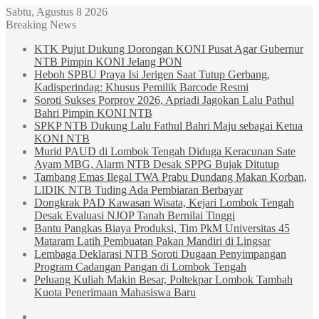
Sabtu, Agustus 8 2026
Breaking News
KTK Pujut Dukung Dorongan KONI Pusat Agar Gubernur
NTB Pimpin KONI Jelang PON
Heboh SPBU Praya Isi Jerigen Saat Tutup Gerbang,
Kadisperindag: Khusus Pemilik Barcode Resmi
Soroti Sukses Porprov 2026, Apriadi Jagokan Lalu Pathul
Bahri Pimpin KONI NTB
SPKP NTB Dukung Lalu Fathul Bahri Maju sebagai Ketua
KONI NTB
Murid PAUD di Lombok Tengah Diduga Keracunan Sate
Ayam MBG, Alarm NTB Desak SPPG Bujak Ditutup
Tambang Emas Ilegal TWA Prabu Dundang Makan Korban,
LIDIK NTB Tuding Ada Pembiaran Berbayar
Dongkrak PAD Kawasan Wisata, Kejari Lombok Tengah
Desak Evaluasi NJOP Tanah Bernilai Tinggi
Bantu Pangkas Biaya Produksi, Tim PkM Universitas 45
Mataram Latih Pembuatan Pakan Mandiri di Lingsar
Lembaga Deklarasi NTB Soroti Dugaan Penyimpangan
Program Cadangan Pangan di Lombok Tengah
Peluang Kuliah Makin Besar, Poltekpar Lombok Tambah
Kuota Penerimaan Mahasiswa Baru
Sidebar