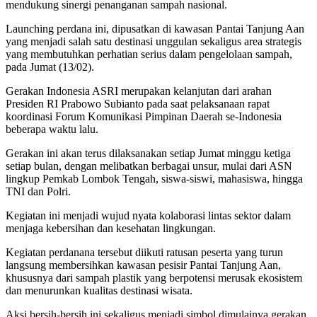
mendukung sinergi penanganan sampah nasional.
Launching perdana ini, dipusatkan di kawasan Pantai Tanjung Aan
yang menjadi salah satu destinasi unggulan sekaligus area strategis
yang membutuhkan perhatian serius dalam pengelolaan sampah,
pada Jumat (13/02).
Gerakan Indonesia ASRI merupakan kelanjutan dari arahan
Presiden RI Prabowo Subianto pada saat pelaksanaan rapat
koordinasi Forum Komunikasi Pimpinan Daerah se-Indonesia
beberapa waktu lalu.
Gerakan ini akan terus dilaksanakan setiap Jumat minggu ketiga
setiap bulan, dengan melibatkan berbagai unsur, mulai dari ASN
lingkup Pemkab Lombok Tengah, siswa-siswi, mahasiswa, hingga
TNI dan Polri.
Kegiatan ini menjadi wujud nyata kolaborasi lintas sektor dalam
menjaga kebersihan dan kesehatan lingkungan.
Kegiatan perdanana tersebut diikuti ratusan peserta yang turun
langsung membersihkan kawasan pesisir Pantai Tanjung Aan,
khususnya dari sampah plastik yang berpotensi merusak ekosistem
dan menurunkan kualitas destinasi wisata.
Aksi bersih-bersih ini sekaligus menjadi simbol dimulainya gerakan