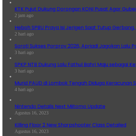
KTK Pujut Dukung Dorongan KONI Pusat Agar Gube
2 jam ago
Heboh SPBU Praya Isi Jerigen Saat Tutup Gerbang,
2 hari ago
Soroti Sukses Porprov 2026, Apriadi Jagokan Lalu P
3 hari ago
SPKP NTB Dukung Lalu Fathul Bahri Maju sebagai K
3 hari ago
Murid PAUD di Lombok Tengah Diduga Keracunan S
4 hari ago
Nintendo Details Next Miitomo Update
Agustus 16, 2023
Killing Floor 2 New Sharpshooter Class Detailed
Agustus 16, 2023