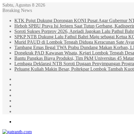
Sabtu, Agustus 8 2026
Breaking News
KTK Pujut Dukung Dorongan KONI Pusat Agar Gubernur N
Heboh SPBU Praya Isi Jerigen Saat Tutup Gerbang, Kadisper
Soroti Sukses Porprov 2026, Apriadi Jagokan Lalu Pathul B
SPKP NTB Dukung Lalu Fathul Bahri Maju sebagai Ketua 
Murid PAUD di Lombok Tengah Diduga Keracunan Sate Ay
Tambang Emas Ilegal TWA Prabu Dundang Makan Korban, L
Dongkrak PAD Kawasan Wisata, Kejari Lombok Tengah Desak
Bantu Pangkas Biaya Produksi, Tim PkM Universitas 45 Matar
Lembaga Deklarasi NTB Soroti Dugaan Penyimpangan Progr
Peluang Kuliah Makin Besar, Poltekpar Lombok Tambah Kuo
Sidebar
Random
Article
Log
In
Instagram
YouTube
Twitter
Facebook
Menu