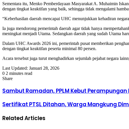
Sementara itu, Menko Pemberdayaan Masyarakat A. Muhaimin Iskanda
dengan tingkat keaktifan yang baik, sehingga tidak mengalami hamba
“Keberhasilan daerah mencapai UHC menunjukkan kehadiran negara da
Ia juga mendorong pemerintah daerah agar tidak hanya mempertahank
meningkat menjadi Utama. Sedangkan daerah yang sudah Utama harus 
Dalam UHC Awards 2026 ini, pemerintah pusat memberikan pengharga
dengan tingkat keaktifan peserta minimal 80 persen.
Acara tersebut juga turut menghadirkan sejumlah pejabat negara la
Last Updated: Januari 28, 2026
0
2 minutes read
Facebook
Twitter
LinkedIn
Tumblr
Pinterest
Reddit
VKontakte
Odnoklassniki
Pocket
Share
Facebook
Twitter
LinkedIn
Tumblr
Pinterest
Reddit
VKontakte
Odnoklassniki
Pocket
Share
Print
via
Sambut Ramadan, PPLM Kebut Perampungan M
Email
Sertifikat PTSL Ditahan, Warga Mangkung Dim
Related Articles