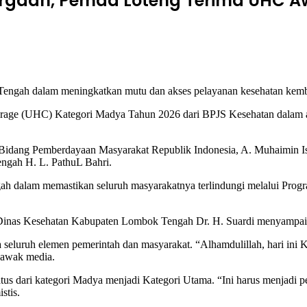
gaan, Pemda Loteng Terima UHC A
 dalam meningkatkan mutu dan akses pelayanan kesehatan kemba
erage (UHC) Kategori Madya Tahun 2026 dari BPJS Kesehatan dalam
 Bidang Pemberdayaan Masyarakat Republik Indonesia, A. Muhaimin Is
gah H. L. PathuL Bahri.
ah dalam memastikan seluruh masyarakatnya terlindungi melalui Prog
inas Kesehatan Kabupaten Lombok Tengah Dr. H. Suardi menyampaikan 
seluruh elemen pemerintah dan masyarakat. “Alhamdulillah, hari ini
a awak media.
 dari kategori Madya menjadi Kategori Utama. “Ini harus menjadi pe
stis.