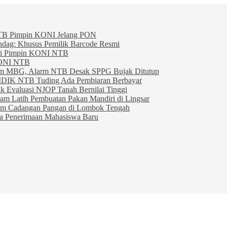
TB Pimpin KONI Jelang PON
indag: Khusus Pemilik Barcode Resmi
ahri Pimpin KONI NTB
KONI NTB
am MBG, Alarm NTB Desak SPPG Bujak Ditutup
IDIK NTB Tuding Ada Pembiaran Berbayar
 Evaluasi NJOP Tanah Bernilai Tinggi
am Latih Pembuatan Pakan Mandiri di Lingsar
am Cadangan Pangan di Lombok Tengah
ta Penerimaan Mahasiswa Baru