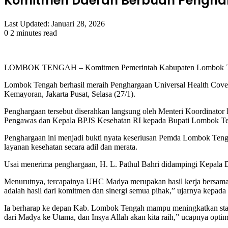
Komitmen Daerah Berbuah Penghar
Last Updated: Januari 28, 2026
0
2 minutes read
Facebook
Twitter
LinkedIn
Tumblr
Pinterest
Reddit
VKontakte
Odnoklassniki
Pocket
LOMBOK TENGAH – Komitmen Pemerintah Kabupaten Lombok Tengah
Lombok Tengah berhasil meraih Penghargaan Universal Health Cov
Kemayoran, Jakarta Pusat, Selasa (27/1).
Penghargaan tersebut diserahkan langsung oleh Menteri Koordinator
Pengawas dan Kepala BPJS Kesehatan RI kepada Bupati Lombok Ten
Penghargaan ini menjadi bukti nyata keseriusan Pemda Lombok Teng
layanan kesehatan secara adil dan merata.
Usai menerima penghargaan, H. L. Pathul Bahri didampingi Kepala D
Menurutnya, tercapainya UHC Madya merupakan hasil kerja bersama 
adalah hasil dari komitmen dan sinergi semua pihak,” ujarnya kepad
Ia berharap ke depan Kab. Lombok Tengah mampu meningkatkan status
dari Madya ke Utama, dan Insya Allah akan kita raih,” ucapnya optimi