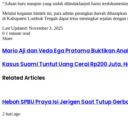
“Aduan baru maupun yang sudah ditindaklanjuti harus terdokumentasi de
Melalui kegiatan bimtek ini, para admin perangkat daerah diharapkan
di Kabupaten Lombok Tengah dapat terus meningkat sejalan dengan 
Last Updated: November 3, 2025
0
1 minute read
Facebook
Twitter
LinkedIn
Tumblr
Pinterest
Reddit
VKontakte
Odnoklassniki
Pocket
Share
Facebook
Twitter
LinkedIn
Tumblr
Pinterest
Reddit
VKontakte
Odnoklassniki
Pocket
Share
Print
via
Mario Aji dan Veda Ega Pratama Buktikan An
Email
Kasus Suami Tuntut Uang Cerai Rp200 Juta, 
Related Articles
Heboh SPBU Praya Isi Jerigen Saat Tutup Gerb
2 hari ago