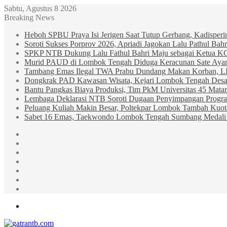
Sabtu, Agustus 8 2026
Breaking News
Heboh SPBU Praya Isi Jerigen Saat Tutup Gerbang, Kadisper
Soroti Sukses Porprov 2026, Apriadi Jagokan Lalu Pathul B
SPKP NTB Dukung Lalu Fathul Bahri Maju sebagai Ketua 
Murid PAUD di Lombok Tengah Diduga Keracunan Sate Ay
Tambang Emas Ilegal TWA Prabu Dundang Makan Korban, L
Dongkrak PAD Kawasan Wisata, Kejari Lombok Tengah Desak
Bantu Pangkas Biaya Produksi, Tim PkM Universitas 45 Matar
Lembaga Deklarasi NTB Soroti Dugaan Penyimpangan Progr
Peluang Kuliah Makin Besar, Poltekpar Lombok Tambah Kuo
Sabet 16 Emas, Taekwondo Lombok Tengah Sumbang Medali 
Sidebar
Random
Article
Log
In
Instagram
YouTube
Twitter
Facebook
Menu