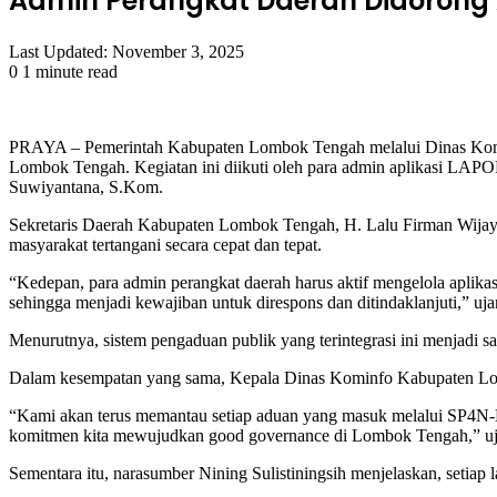
Admin Perangkat Daerah Didorong A
Last Updated: November 3, 2025
0
1 minute read
Facebook
Twitter
LinkedIn
Tumblr
Pinterest
Reddit
VKontakte
Odnoklassniki
Pocket
PRAYA – Pemerintah Kabupaten Lombok Tengah melalui Dinas Komu
Lombok Tengah. Kegiatan ini diikuti oleh para admin aplikasi LAP
Suwiyantana, S.Kom.
Sekretaris Daerah Kabupaten Lombok Tengah, H. Lalu Firman Wijaya
masyarakat tertangani secara cepat dan tepat.
“Kedepan, para admin perangkat daerah harus aktif mengelola aplikas
sehingga menjadi kewajiban untuk direspons dan ditindaklanjuti,” uja
Menurutnya, sistem pengaduan publik yang terintegrasi ini menjadi s
Dalam kesempatan yang sama, Kepala Dinas Kominfo Kabupaten Lomb
“Kami akan terus memantau setiap aduan yang masuk melalui SP4N-LA
komitmen kita mewujudkan good governance di Lombok Tengah,” uj
Sementara itu, narasumber Nining Sulistiningsih menjelaskan, setia