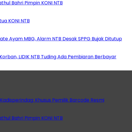
athul Bahri Pimpin KONI NTB
etua KONI NTB
ate Ayam MBG, Alarm NTB Desak SPPG Bujak Ditutup
orban, LIDIK NTB Tuding Ada Pembiaran Berbayar
 Kadisperindag: Khusus Pemilik Barcode Resmi
athul Bahri Pimpin KONI NTB