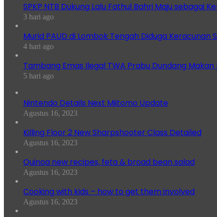
SPKP NTB Dukung Lalu Fathul Bahri Maju sebagai K
3 hari ago
Murid PAUD di Lombok Tengah Diduga Keracunan S
4 hari ago
Tambang Emas Ilegal TWA Prabu Dundang Makan K
5 hari ago
Nintendo Details Next Miitomo Update
Agustus 16, 2023
Killing Floor 2 New Sharpshooter Class Detailed
Agustus 16, 2023
Quinoa new recipes, feta & broad bean salad
Agustus 16, 2023
Cooking with kids – how to get them involved
Agustus 16, 2023