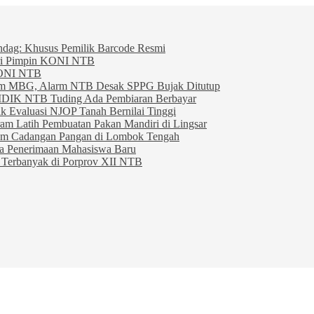
indag: Khusus Pemilik Barcode Resmi
ahri Pimpin KONI NTB
KONI NTB
am MBG, Alarm NTB Desak SPPG Bujak Ditutup
IDIK NTB Tuding Ada Pembiaran Berbayar
 Evaluasi NJOP Tanah Bernilai Tinggi
am Latih Pembuatan Pakan Mandiri di Lingsar
am Cadangan Pangan di Lombok Tengah
ta Penerimaan Mahasiswa Baru
Terbanyak di Porprov XII NTB