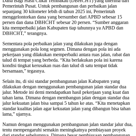
Dana Bagi Hasil Cukai Tembakau (DBHCHT) yang diterima dari
Pemerintah Pusat. Untuk pembangunan dan perbaikan jalan
sepanjang 30 kilometer lebih di tahun 2025 ini, Pemerintah
menggelontorkan dana yang bersumber dari APBD sebesar 15
persen dan dana DBHCHT sebesar 20 persen. “Sumber anggaran
kita memperbaiki jalan Kabupaten tiap tahunnya ya APBD dan
DBHCHT,” terangnya.
Sementara pola perbaikan jalan yang dilakukan juga dengan
menggunakan pola long segmen. Dimana dengan pola ini ada
pekerjaan yang dilakukan memperbaiki antara ruas jalan, rabat dan
talud di tempat yang berbeda. “Kita berlakukan pola ini karena
kondisi tingkat kerusakan ruas dan talud di satu tempat tidak
bersamaan,” tegasnya.
Selain itu, di sisi standar pembangunan jalan Kabupaten yang
dilakukan dengan menggunakan pembangunan jalan standar dua
jalur. Metode ini demi mendapatkan hasil pekerjaan yang kuat dan
tahan lama. Dimana dengan membangun jalan dengan standar dua
jalur kekuatan jalan bisa sampai 5 tahun ke atas. “Kita menetapkan
standar kualitas jalan agar kekuatan jalan yang dibangun bisa tahan
lama,” ujarnya.
Namun dengan menggunakan pembangunan jalan standar jalur dua,
tentu mempengaruhi semakin meningkatnya pembiayaan proyek
dari standar sebelumnya. Dimana besar pembiayaan pembangunan