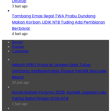
Ditutup
3 hari ago
Tambang Emas Ilegal TWA Prabu Dundang
Makan Korban, LIDIK NTB Tuding Ada Pembiaran
Berbayar
4 hari ago
Recent
Popular
Comments
Heboh SPBU Praya Isi Jerigen Saat Tutup
Gerbang, Kadisperindag: Khusus Pemilik Barcode
Resmi
20 jam ago
Soroti Sukses Porprov 2026, Apriadi Jagokan Lalu
Pathul Bahri Pimpin KONI NTB
1 hari ago