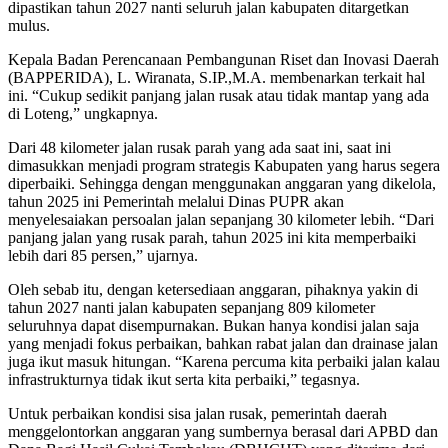
dipastikan tahun 2027 nanti seluruh jalan kabupaten ditargetkan
mulus.
Kepala Badan Perencanaan Pembangunan Riset dan Inovasi Daerah
(BAPPERIDA), L. Wiranata, S.IP.,M.A. membenarkan terkait hal
ini. “Cukup sedikit panjang jalan rusak atau tidak mantap yang ada
di Loteng,” ungkapnya.
Dari 48 kilometer jalan rusak parah yang ada saat ini, saat ini
dimasukkan menjadi program strategis Kabupaten yang harus segera
diperbaiki. Sehingga dengan menggunakan anggaran yang dikelola,
tahun 2025 ini Pemerintah melalui Dinas PUPR akan
menyelesaiakan persoalan jalan sepanjang 30 kilometer lebih. “Dari
panjang jalan yang rusak parah, tahun 2025 ini kita memperbaiki
lebih dari 85 persen,” ujarnya.
Oleh sebab itu, dengan ketersediaan anggaran, pihaknya yakin di
tahun 2027 nanti jalan kabupaten sepanjang 809 kilometer
seluruhnya dapat disempurnakan. Bukan hanya kondisi jalan saja
yang menjadi fokus perbaikan, bahkan rabat jalan dan drainase jalan
juga ikut masuk hitungan. “Karena percuma kita perbaiki jalan kalau
infrastrukturnya tidak ikut serta kita perbaiki,” tegasnya.
Untuk perbaikan kondisi sisa jalan rusak, pemerintah daerah
menggelontorkan anggaran yang sumbernya berasal dari APBD dan