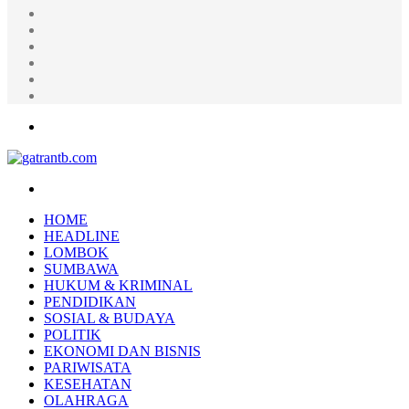
Random
Article
Log
In
Instagram
YouTube
Twitter
Facebook
Menu
Search
for
HOME
HEADLINE
LOMBOK
SUMBAWA
HUKUM & KRIMINAL
PENDIDIKAN
SOSIAL & BUDAYA
POLITIK
EKONOMI DAN BISNIS
PARIWISATA
KESEHATAN
OLAHRAGA