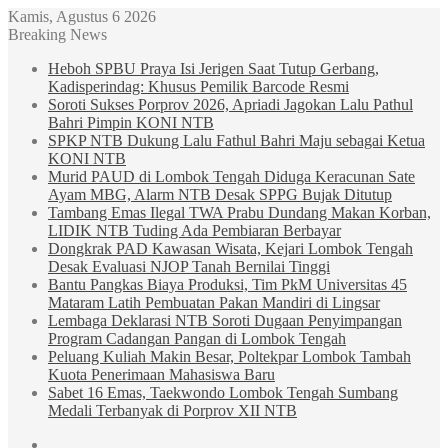
Kamis, Agustus 6 2026
Breaking News
Heboh SPBU Praya Isi Jerigen Saat Tutup Gerbang,
Kadisperindag: Khusus Pemilik Barcode Resmi
Soroti Sukses Porprov 2026, Apriadi Jagokan Lalu Pathul
Bahri Pimpin KONI NTB
SPKP NTB Dukung Lalu Fathul Bahri Maju sebagai Ketua
KONI NTB
Murid PAUD di Lombok Tengah Diduga Keracunan Sate
Ayam MBG, Alarm NTB Desak SPPG Bujak Ditutup
Tambang Emas Ilegal TWA Prabu Dundang Makan Korban,
LIDIK NTB Tuding Ada Pembiaran Berbayar
Dongkrak PAD Kawasan Wisata, Kejari Lombok Tengah
Desak Evaluasi NJOP Tanah Bernilai Tinggi
Bantu Pangkas Biaya Produksi, Tim PkM Universitas 45
Mataram Latih Pembuatan Pakan Mandiri di Lingsar
Lembaga Deklarasi NTB Soroti Dugaan Penyimpangan
Program Cadangan Pangan di Lombok Tengah
Peluang Kuliah Makin Besar, Poltekpar Lombok Tambah
Kuota Penerimaan Mahasiswa Baru
Sabet 16 Emas, Taekwondo Lombok Tengah Sumbang
Medali Terbanyak di Porprov XII NTB
Sidebar