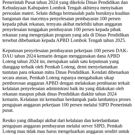
Pemerintah Pusat tahun 2024 yang dikelola Dinas Pendidikan dan
Kebudayaan Kabupaten Lombok Tengah akhirnya menyisakan
persoalan materi. Selain diduga bermasalah pada buruknya kualitas
bangunan dan macetnya penyelesaian pembayaran 100 persen
kepada pihak rekanan, ternyata akibat melebihi tahun anggaran
penyelesaian tunggakan pembayaran 100 persen kepada pihak
rekanan yang mengerjakan program yang ada di Dinas Pendidikan
tersebut dibebankan kepada APBD Lombok Tengah tahun 2025.
Keputusan penyelesaian pembayaran pekerjaan 100 persen DAK-
DAU tahun 2024 kemarin dengan menggunakan dana APBD
Loteng tahun 2024 ini, merupakan salah satu keputusan yang
dianggap terbaik oleh Pemkab Loteng, demi menyelamatkan
tuntutan para rekanan mitra Dinas Pendidikan. Kendati dibenarkan
secara aturan, Pemkab Loteng rupanya mengabaikan sikap
pemborosan anggaran APBD dengan melakukan pembiaran terkait
kelalaian penyelesaian administrasi baik itu yang dilakukan oleh
rekanan maupun pihak dinas Pendidikan diakhir tahun 2024
kemarin. Kelalaian ini kemudian berdampak pada lambatnya proses
pengajuan anggaran pekerjaan 100 persen melalui SIPD Pemerintah
pusat.
Resiko yang dihadapi akibat dari kelalaian dan keterlambatan
pengajuan anggaran pembayaran melalui server SIPD, Pemkab
Loteng mau tidak mau harus mengeluarkan anggaran sendiri untuk