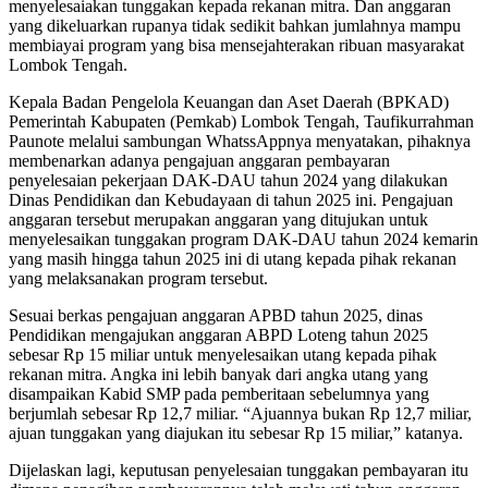
menyelesaiakan tunggakan kepada rekanan mitra. Dan anggaran
yang dikeluarkan rupanya tidak sedikit bahkan jumlahnya mampu
membiayai program yang bisa mensejahterakan ribuan masyarakat
Lombok Tengah.
Kepala Badan Pengelola Keuangan dan Aset Daerah (BPKAD)
Pemerintah Kabupaten (Pemkab) Lombok Tengah, Taufikurrahman
Paunote melalui sambungan WhatssAppnya menyatakan, pihaknya
membenarkan adanya pengajuan anggaran pembayaran
penyelesaian pekerjaan DAK-DAU tahun 2024 yang dilakukan
Dinas Pendidikan dan Kebudayaan di tahun 2025 ini. Pengajuan
anggaran tersebut merupakan anggaran yang ditujukan untuk
menyelesaikan tunggakan program DAK-DAU tahun 2024 kemarin
yang masih hingga tahun 2025 ini di utang kepada pihak rekanan
yang melaksanakan program tersebut.
Sesuai berkas pengajuan anggaran APBD tahun 2025, dinas
Pendidikan mengajukan anggaran ABPD Loteng tahun 2025
sebesar Rp 15 miliar untuk menyelesaikan utang kepada pihak
rekanan mitra. Angka ini lebih banyak dari angka utang yang
disampaikan Kabid SMP pada pemberitaan sebelumnya yang
berjumlah sebesar Rp 12,7 miliar. “Ajuannya bukan Rp 12,7 miliar,
ajuan tunggakan yang diajukan itu sebesar Rp 15 miliar,” katanya.
Dijelaskan lagi, keputusan penyelesaian tunggakan pembayaran itu