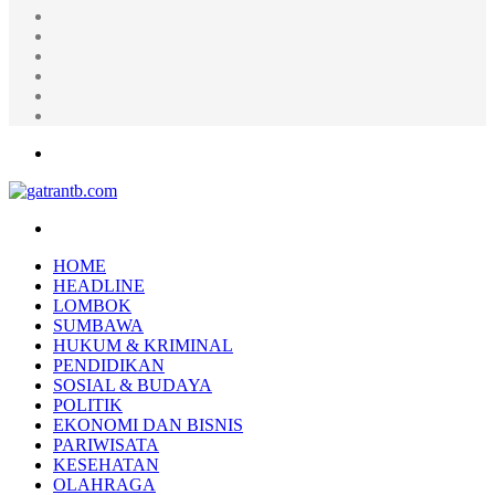
Random
Article
Log
In
Instagram
YouTube
Twitter
Facebook
Menu
Search
for
HOME
HEADLINE
LOMBOK
SUMBAWA
HUKUM & KRIMINAL
PENDIDIKAN
SOSIAL & BUDAYA
POLITIK
EKONOMI DAN BISNIS
PARIWISATA
KESEHATAN
OLAHRAGA