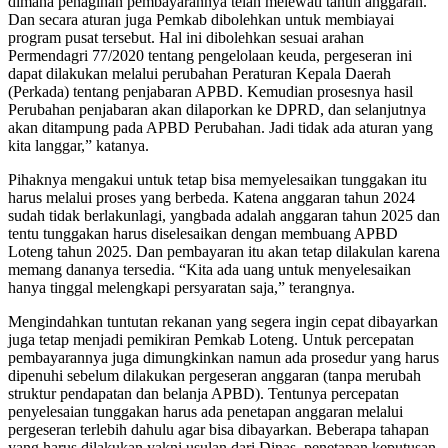
dimana penagihan pembayarannya telah melewati tahun anggaran.
Dan secara aturan juga Pemkab dibolehkan untuk membiayai
program pusat tersebut. Hal ini dibolehkan sesuai arahan
Permendagri 77/2020 tentang pengelolaan keuda, pergeseran ini
dapat dilakukan melalui perubahan Peraturan Kepala Daerah
(Perkada) tentang penjabaran APBD. Kemudian prosesnya hasil
Perubahan penjabaran akan dilaporkan ke DPRD, dan selanjutnya
akan ditampung pada APBD Perubahan. Jadi tidak ada aturan yang
kita langgar,” katanya.
Pihaknya mengakui untuk tetap bisa memyelesaikan tunggakan itu
harus melalui proses yang berbeda. Katena anggaran tahun 2024
sudah tidak berlakunlagi, yangbada adalah anggaran tahun 2025 dan
tentu tunggakan harus diselesaikan dengan membuang APBD
Loteng tahun 2025. Dan pembayaran itu akan tetap dilakulan karena
memang dananya tersedia. “Kita ada uang untuk menyelesaikan
hanya tinggal melengkapi persyaratan saja,” terangnya.
Mengindahkan tuntutan rekanan yang segera ingin cepat dibayarkan
juga tetap menjadi pemikiran Pemkab Loteng. Untuk percepatan
pembayarannya juga dimungkinkan namun ada prosedur yang harus
dipenuhi sebelum dilakukan pergeseran anggaran (tanpa merubah
struktur pendapatan dan belanja APBD). Tentunya percepatan
penyelesaian tunggakan harus ada penetapan anggaran melalui
pergeseran terlebih dahulu agar bisa dibayarkan. Beberapa tahapan
yang harus dilakukan yakni usulan dari Dinas, penetapan keputusan