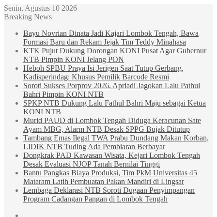
Senin, Agustus 10 2026
Breaking News
Bayu Novrian Dinata Jadi Kajari Lombok Tengah, Bawa
Formasi Baru dan Rekam Jejak Tim Teddy Minahasa
KTK Pujut Dukung Dorongan KONI Pusat Agar Gubernur
NTB Pimpin KONI Jelang PON
Heboh SPBU Praya Isi Jerigen Saat Tutup Gerbang,
Kadisperindag: Khusus Pemilik Barcode Resmi
Soroti Sukses Porprov 2026, Apriadi Jagokan Lalu Pathul
Bahri Pimpin KONI NTB
SPKP NTB Dukung Lalu Fathul Bahri Maju sebagai Ketua
KONI NTB
Murid PAUD di Lombok Tengah Diduga Keracunan Sate
Ayam MBG, Alarm NTB Desak SPPG Bujak Ditutup
Tambang Emas Ilegal TWA Prabu Dundang Makan Korban,
LIDIK NTB Tuding Ada Pembiaran Berbayar
Dongkrak PAD Kawasan Wisata, Kejari Lombok Tengah
Desak Evaluasi NJOP Tanah Bernilai Tinggi
Bantu Pangkas Biaya Produksi, Tim PkM Universitas 45
Mataram Latih Pembuatan Pakan Mandiri di Lingsar
Lembaga Deklarasi NTB Soroti Dugaan Penyimpangan
Program Cadangan Pangan di Lombok Tengah
Sidebar