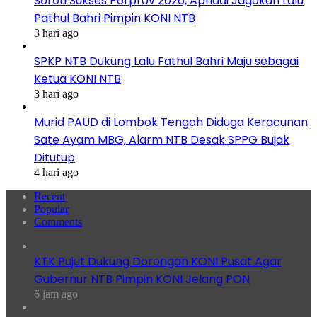
Soroti Sukses Porprov 2026, Apriadi Jagokan Lalu
Pathul Bahri Pimpin KONI NTB
3 hari ago
SPKP NTB Dukung Lalu Fathul Bahri Maju sebagai
Ketua KONI NTB
3 hari ago
Murid PAUD di Lombok Tengah Diduga Keracunan
Sate Ayam MBG, Alarm NTB Desak SPPG Bujak
Ditutup
4 hari ago
Recent
Popular
Comments
KTK Pujut Dukung Dorongan KONI Pusat Agar
Gubernur NTB Pimpin KONI Jelang PON
6 jam ago