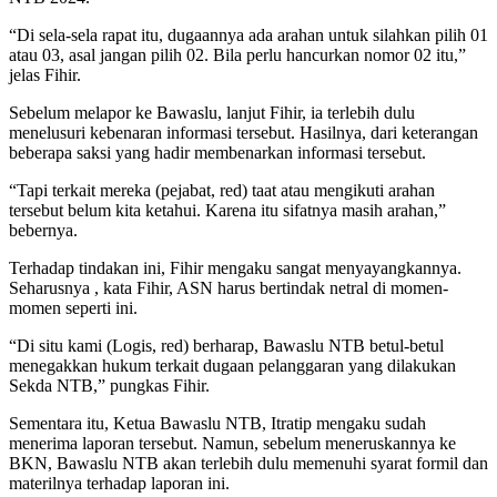
“Di sela-sela rapat itu, dugaannya ada arahan untuk silahkan pilih 01
atau 03, asal jangan pilih 02. Bila perlu hancurkan nomor 02 itu,”
jelas Fihir.
Sebelum melapor ke Bawaslu, lanjut Fihir, ia terlebih dulu
menelusuri kebenaran informasi tersebut. Hasilnya, dari keterangan
beberapa saksi yang hadir membenarkan informasi tersebut.
“Tapi terkait mereka (pejabat, red) taat atau mengikuti arahan
tersebut belum kita ketahui. Karena itu sifatnya masih arahan,”
bebernya.
Terhadap tindakan ini, Fihir mengaku sangat menyayangkannya.
Seharusnya , kata Fihir, ASN harus bertindak netral di momen-
momen seperti ini.
“Di situ kami (Logis, red) berharap, Bawaslu NTB betul-betul
menegakkan hukum terkait dugaan pelanggaran yang dilakukan
Sekda NTB,” pungkas Fihir.
Sementara itu, Ketua Bawaslu NTB, Itratip mengaku sudah
menerima laporan tersebut. Namun, sebelum meneruskannya ke
BKN, Bawaslu NTB akan terlebih dulu memenuhi syarat formil dan
materilnya terhadap laporan ini.