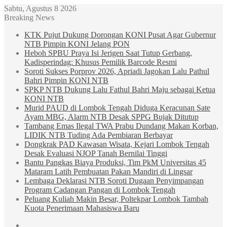
Sabtu, Agustus 8 2026
Breaking News
KTK Pujut Dukung Dorongan KONI Pusat Agar Gubernur
NTB Pimpin KONI Jelang PON
Heboh SPBU Praya Isi Jerigen Saat Tutup Gerbang,
Kadisperindag: Khusus Pemilik Barcode Resmi
Soroti Sukses Porprov 2026, Apriadi Jagokan Lalu Pathul
Bahri Pimpin KONI NTB
SPKP NTB Dukung Lalu Fathul Bahri Maju sebagai Ketua
KONI NTB
Murid PAUD di Lombok Tengah Diduga Keracunan Sate
Ayam MBG, Alarm NTB Desak SPPG Bujak Ditutup
Tambang Emas Ilegal TWA Prabu Dundang Makan Korban,
LIDIK NTB Tuding Ada Pembiaran Berbayar
Dongkrak PAD Kawasan Wisata, Kejari Lombok Tengah
Desak Evaluasi NJOP Tanah Bernilai Tinggi
Bantu Pangkas Biaya Produksi, Tim PkM Universitas 45
Mataram Latih Pembuatan Pakan Mandiri di Lingsar
Lembaga Deklarasi NTB Soroti Dugaan Penyimpangan
Program Cadangan Pangan di Lombok Tengah
Peluang Kuliah Makin Besar, Poltekpar Lombok Tambah
Kuota Penerimaan Mahasiswa Baru
Sidebar