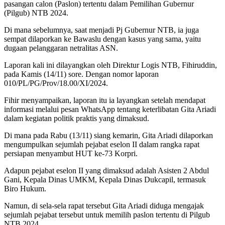
pasangan calon (Paslon) tertentu dalam Pemilihan Gubernur
(Pilgub) NTB 2024.
Di mana sebelumnya, saat menjadi Pj Gubernur NTB, ia juga
sempat dilaporkan ke Bawaslu dengan kasus yang sama, yaitu
dugaan pelanggaran netralitas ASN.
Laporan kali ini dilayangkan oleh Direktur Logis NTB, Fihiruddin,
pada Kamis (14/11) sore. Dengan nomor laporan
010/PL/PG/Prov/18.00/XI/2024.
Fihir menyampaikan, laporan itu ia layangkan setelah mendapat
informasi melalui pesan WhatsApp tentang keterlibatan Gita Ariadi
dalam kegiatan politik praktis yang dimaksud.
Di mana pada Rabu (13/11) siang kemarin, Gita Ariadi dilaporkan
mengumpulkan sejumlah pejabat eselon II dalam rangka rapat
persiapan menyambut HUT ke-73 Korpri.
Adapun pejabat eselon II yang dimaksud adalah Asisten 2 Abdul
Gani, Kepala Dinas UMKM, Kepala Dinas Dukcapil, termasuk
Biro Hukum.
Namun, di sela-sela rapat tersebut Gita Ariadi diduga mengajak
sejumlah pejabat tersebut untuk memilih paslon tertentu di Pilgub
NTB 2024.