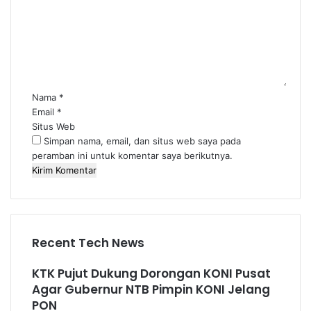
m
e
n
t
a
r
*
Nama
*
Email
*
Situs Web
Simpan nama, email, dan situs web saya pada
peramban ini untuk komentar saya berikutnya.
Recent Tech News
KTK Pujut Dukung Dorongan KONI Pusat
Agar Gubernur NTB Pimpin KONI Jelang
PON