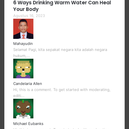
6 Ways Drinking Warm Water Can Heal
Your Body
Agustus 16, 2023
Mahayudin
Selamat Pagi, kita sepakat negara kita adalah negara
hukum,...
Candelaria Allen
Hi, this is a comment. To get started with moderating,
editi...
Michael Eubanks