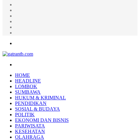
Random
Article
Log
In
Instagram
YouTube
Twitter
Facebook
Menu
Search
for
HOME
HEADLINE
LOMBOK
SUMBAWA
HUKUM & KRIMINAL
PENDIDIKAN
SOSIAL & BUDAYA
POLITIK
EKONOMI DAN BISNIS
PARIWISATA
KESEHATAN
OLAHRAGA