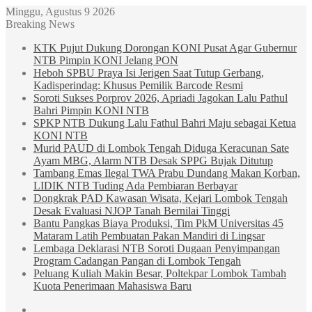
Minggu, Agustus 9 2026
Breaking News
KTK Pujut Dukung Dorongan KONI Pusat Agar Gubernur
NTB Pimpin KONI Jelang PON
Heboh SPBU Praya Isi Jerigen Saat Tutup Gerbang,
Kadisperindag: Khusus Pemilik Barcode Resmi
Soroti Sukses Porprov 2026, Apriadi Jagokan Lalu Pathul
Bahri Pimpin KONI NTB
SPKP NTB Dukung Lalu Fathul Bahri Maju sebagai Ketua
KONI NTB
Murid PAUD di Lombok Tengah Diduga Keracunan Sate
Ayam MBG, Alarm NTB Desak SPPG Bujak Ditutup
Tambang Emas Ilegal TWA Prabu Dundang Makan Korban,
LIDIK NTB Tuding Ada Pembiaran Berbayar
Dongkrak PAD Kawasan Wisata, Kejari Lombok Tengah
Desak Evaluasi NJOP Tanah Bernilai Tinggi
Bantu Pangkas Biaya Produksi, Tim PkM Universitas 45
Mataram Latih Pembuatan Pakan Mandiri di Lingsar
Lembaga Deklarasi NTB Soroti Dugaan Penyimpangan
Program Cadangan Pangan di Lombok Tengah
Peluang Kuliah Makin Besar, Poltekpar Lombok Tambah
Kuota Penerimaan Mahasiswa Baru
Sidebar