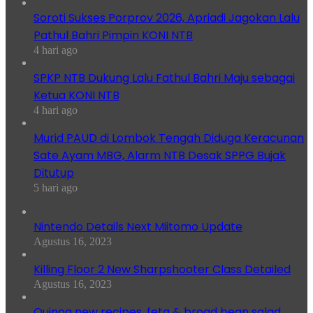
Soroti Sukses Porprov 2026, Apriadi Jagokan Lalu
Pathul Bahri Pimpin KONI NTB
4 hari ago
SPKP NTB Dukung Lalu Fathul Bahri Maju sebagai
Ketua KONI NTB
4 hari ago
Murid PAUD di Lombok Tengah Diduga Keracunan
Sate Ayam MBG, Alarm NTB Desak SPPG Bujak
Ditutup
5 hari ago
Nintendo Details Next Miitomo Update
Agustus 16, 2023
Killing Floor 2 New Sharpshooter Class Detailed
Agustus 16, 2023
Quinoa new recipes, feta & broad bean salad