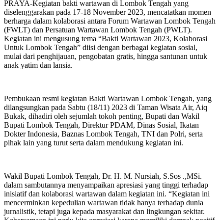
PRAYA-Kegiatan bakti wartawan di Lombok Tengah yang
diselenggarakan pada 17-18 November 2023, mencatatkan momen
berharga dalam kolaborasi antara Forum Wartawan Lombok Tengah
(FWLT) dan Persatuan Wartawan Lombok Tengah (PWLT).
Kegiatan ini mengusung tema “Bakti Wartawan 2023, Kolaborasi
Untuk Lombok Tengah” diisi dengan berbagai kegiatan sosial,
mulai dari penghijauan, pengobatan gratis, hingga santunan untuk
anak yatim dan lansia.
Pembukaan resmi kegiatan Bakti Wartawan Lombok Tengah, yang
dilangsungkan pada Sabtu (18/11) 2023 di Taman Wisata Air, Aiq
Bukak, dihadiri oleh sejumlah tokoh penting, Bupati dan Wakil
Bupati Lombok Tengah, Direktur PDAM, Dinas Sosial, Ikatan
Dokter Indonesia, Baznas Lombok Tengah, TNI dan Polri, serta
pihak lain yang turut serta dalam mendukung kegiatan ini.
Wakil Bupati Lombok Tengah, Dr. H. M. Nursiah, S.Sos .,MSi.
dalam sambutannya menyampaikan apresiasi yang tinggi terhadap
inisiatif dan kolaborasi wartawan dalam kegiatan ini. “Kegiatan ini
mencerminkan kepedulian wartawan tidak hanya terhadap dunia
jurnalistik, tetapi juga kepada masyarakat dan lingkungan sekitar.