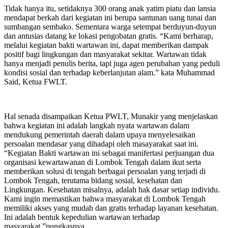
Tidak hanya itu, setidaknya 300 orang anak yatim piatu dan lansia
mendapat berkah dari kegiatan ini berupa santunan uang tunai dan
sumbangan sembako. Sementara warga setempat berduyun-duyun
dan antusias datang ke lokasi pengobatan gratis. “Kami berharap,
melalui kegiatan bakti wartawan ini, dapat memberikan dampak
positif bagi lingkungan dan masyarakat sekitar. Wartawan tidak
hanya menjadi penulis berita, tapi juga agen perubahan yang peduli
kondisi sosial dan terhadap keberlanjutan alam.” kata Muhammad
Said, Ketua FWLT.
Hal senada disampaikan Ketua PWLT, Munakir yang menjelaskan
bahwa kegiatan ini adalah langkah nyata wartawan dalam
mendukung pemerintah daerah dalam upaya menyelesaikan
persoalan mendasar yang dihadapi oleh masayarakat saat ini.
“Kegiatan Bakti wartawan ini sebagai manifertasi perjuangan dua
organisasi kewartawanan di Lombok Tengah dalam ikut serta
memberikan solusi di tengah berbagai persoalan yang terjadi di
Lombok Tengah, terutama bidang sosial, kesehatan dan
Lingkungan. Kesehatan misalnya, adalah hak dasar setiap individu.
Kami ingin memastikan bahwa masyarakat di Lombok Tengah
memiliki akses yang mudah dan gratis terhadap layanan kesehatan.
Ini adalah bentuk kepedulian wartawan terhadap
masyarakat,”pungkasnya.