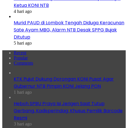
Ketua KONI NTB
4 hari ago
Murid PAUD di Lombok Tengah Diduga Keracunan
Sate Ayam MBG, Alarm NTB Desak SPPG Bujak
Ditutup
5 hari ago
Recent
Popular
Comments
KTK Pujut Dukung Dorongan KONI Pusat Agar
Gubernur NTB Pimpin KONI Jelang PON
1 hari ago
Heboh SPBU Praya Isi Jerigen Saat Tutup
Gerbang, Kadisperindag: Khusus Pemilik Barcode
Resmi
3 hari ago