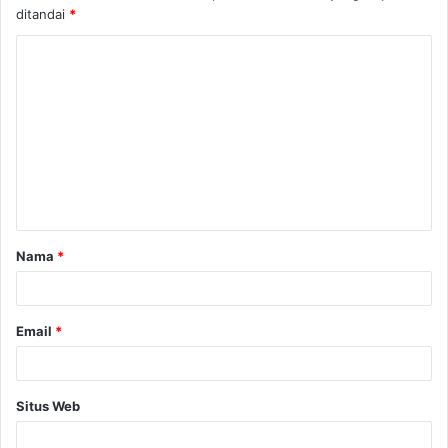
ditandai
*
K
o
m
e
n
t
a
Nama
*
r
*
Email
*
Situs Web