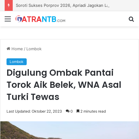
Soroti Sukses Porprov 2026, Apriadi Jagokan Lalu Pathul Bahri Pimpin KONI NTB
Menu
S
fo
Home
/
Lombok
Lombok
Digulung Ombak Pantai
Torok Aik Belek, WNA Asal
Turki Tewas
Last Updated: Oktober 22, 2023
0
2 minutes read