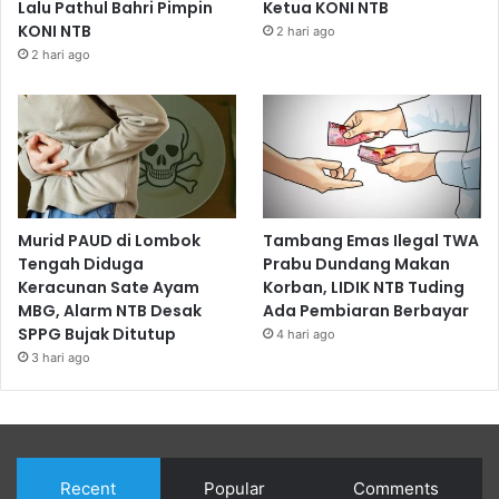
Lalu Pathul Bahri Pimpin
Ketua KONI NTB
KONI NTB
2 hari ago
2 hari ago
Murid PAUD di Lombok
Tambang Emas Ilegal TWA
Tengah Diduga
Prabu Dundang Makan
Keracunan Sate Ayam
Korban, LIDIK NTB Tuding
MBG, Alarm NTB Desak
Ada Pembiaran Berbayar
SPPG Bujak Ditutup
4 hari ago
3 hari ago
Recent
Popular
Comments