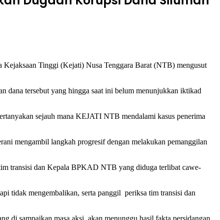
skan Dugaan Korupsi Dana Siluman
Kejaksaan Tinggi (Kejati) Nusa Tenggara Barat (NTB) mengusut
 dana tersebut yang hingga saat ini belum menunjukkan iktikad
empertanyakan sejauh mana KEJATI NTB mendalami kasus penerima
berani mengambil langkah progresif dengan melakukan pemanggilan
tim transisi dan Kepala BPKAD NTB yang diduga terlibat cawe-
i tidak mengembalikan, serta panggil periksa tim transisi dan
 di sampaikan masa aksi, akan menunggu hasil fakta persidangan.