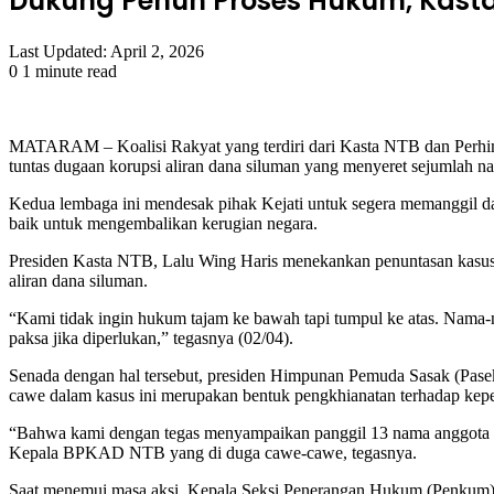
Dukung Penuh Proses Hukum, Kasta
Last Updated: April 2, 2026
0
1 minute read
Facebook
Twitter
LinkedIn
Tumblr
Pinterest
Reddit
VKontakte
Odnoklassniki
Pocket
MATARAM – Koalisi Rakyat yang terdiri dari Kasta NTB dan Perh
tuntas dugaan korupsi aliran dana siluman yang menyeret sejumlah na
Kedua lembaga ini mendesak pihak Kejati untuk segera memanggil d
baik untuk mengembalikan kerugian negara.
Presiden Kasta NTB, Lalu Wing Haris menekankan penuntasan kasus
aliran dana siluman.
“Kami tidak ingin hukum tajam ke bawah tapi tumpul ke atas. Nama-
paksa jika diperlukan,” tegasnya (02/04).
Senada dengan hal tersebut, presiden Himpunan Pemuda Sasak (Pase
cawe dalam kasus ini merupakan bentuk pengkhianatan terhadap kepe
“Bahwa kami dengan tegas menyampaikan panggil 13 nama anggota dewa
Kepala BPKAD NTB yang di duga cawe-cawe, tegasnya.
Saat menemui masa aksi, Kepala Seksi Penerangan Hukum (Penkum) K