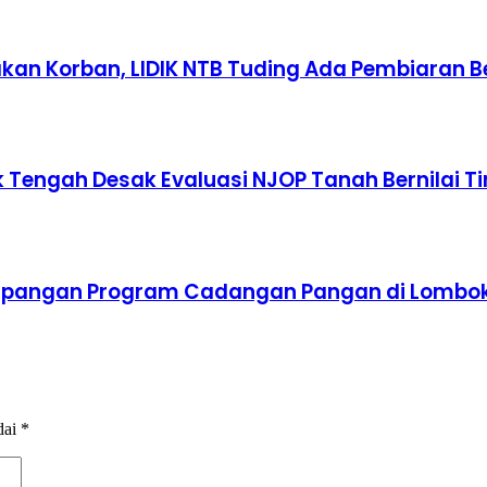
an Korban, LIDIK NTB Tuding Ada Pembiaran B
Tengah Desak Evaluasi NJOP Tanah Bernilai Ti
impangan Program Cadangan Pangan di Lombo
dai
*