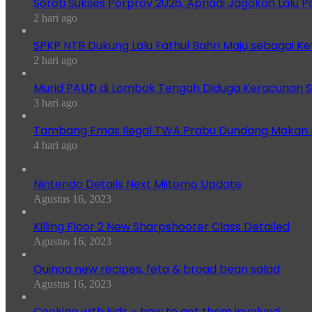
Soroti Sukses Porprov 2026, Apriadi Jagokan Lalu P
2 hari ago
SPKP NTB Dukung Lalu Fathul Bahri Maju sebagai K
2 hari ago
Murid PAUD di Lombok Tengah Diduga Keracunan S
3 hari ago
Tambang Emas Ilegal TWA Prabu Dundang Makan K
4 hari ago
Nintendo Details Next Miitomo Update
Agustus 16, 2023
Killing Floor 2 New Sharpshooter Class Detailed
Agustus 16, 2023
Quinoa new recipes, feta & broad bean salad
Agustus 16, 2023
Cooking with kids – how to get them involved