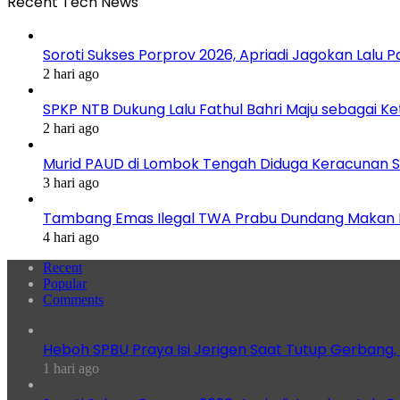
Recent Tech News
Soroti Sukses Porprov 2026, Apriadi Jagokan Lalu P
2 hari ago
SPKP NTB Dukung Lalu Fathul Bahri Maju sebagai K
2 hari ago
Murid PAUD di Lombok Tengah Diduga Keracunan S
3 hari ago
Tambang Emas Ilegal TWA Prabu Dundang Makan K
4 hari ago
Recent
Popular
Comments
Heboh SPBU Praya Isi Jerigen Saat Tutup Gerbang,
1 hari ago