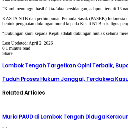
“Kami menunggu hasil fakta-fakta persidangan, adapun terkait 13 nam
KASTA NTB dan perhimpunan Pemuda Sasak (PASEK) Indonesia memast
bentuk penguatan dukungan moral kepada Kejati NTB sekaligus pengin
“Dukungan kami kepada Kejati adalah dukungan mutlak selama mereka
Last Updated: April 2, 2026
0
1 minute read
Facebook
Twitter
LinkedIn
Tumblr
Pinterest
Reddit
VKontakte
Odnoklassniki
Pocket
Share
Facebook
Twitter
LinkedIn
Tumblr
Pinterest
Reddit
VKontakte
Odnoklassniki
Pocket
Share
Print
via
​Lombok Tengah Targetkan Opini Terbaik, Bup
Email
Tuduh Proses Hukum Janggal, Terdakwa Kasu
Related Articles
Murid PAUD di Lombok Tengah Diduga Keracun