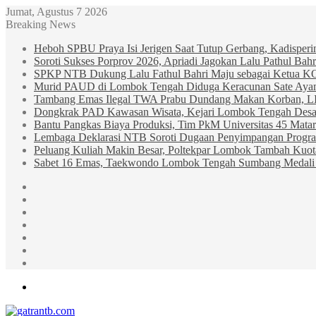
Jumat, Agustus 7 2026
Breaking News
Heboh SPBU Praya Isi Jerigen Saat Tutup Gerbang, Kadisper
Soroti Sukses Porprov 2026, Apriadi Jagokan Lalu Pathul B
SPKP NTB Dukung Lalu Fathul Bahri Maju sebagai Ketua 
Murid PAUD di Lombok Tengah Diduga Keracunan Sate Ay
Tambang Emas Ilegal TWA Prabu Dundang Makan Korban, L
Dongkrak PAD Kawasan Wisata, Kejari Lombok Tengah Desak
Bantu Pangkas Biaya Produksi, Tim PkM Universitas 45 Matar
Lembaga Deklarasi NTB Soroti Dugaan Penyimpangan Progr
Peluang Kuliah Makin Besar, Poltekpar Lombok Tambah Kuo
Sabet 16 Emas, Taekwondo Lombok Tengah Sumbang Medali 
Sidebar
Random
Article
Log
In
Instagram
YouTube
Twitter
Facebook
Menu