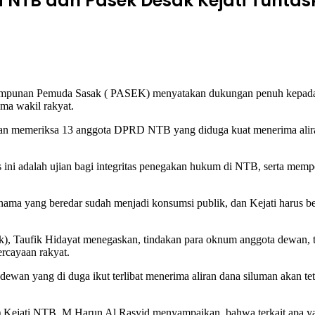
 NTB dan Pasek Desak Kejati Tunta
impunan Pemuda Sasak ( PASEK) menyatakan dukungan penuh kepada 
ma wakil rakyat.
an memeriksa 13 anggota DPRD NTB yang diduga kuat menerima aliran
 ini adalah ujian bagi integritas penegakan hukum di NTB, serta m
nama yang beredar sudah menjadi konsumsi publik, dan Kejati harus 
k), Taufik Hidayat menegaskan, tindakan para oknum anggota dewan, 
rcayaan rakyat.
n yang di duga ikut terlibat menerima aliran dana siluman akan tetap
ejati NTB, M Harun Al Rasyid menyampaikan, bahwa terkait apa yang