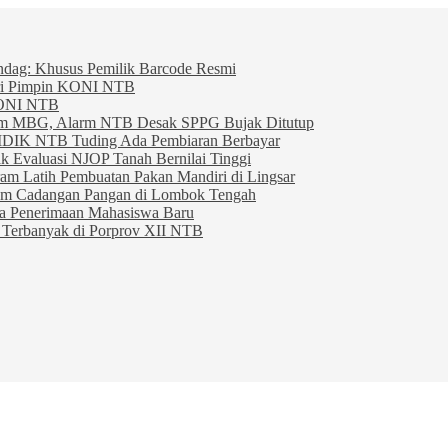
indag: Khusus Pemilik Barcode Resmi
ahri Pimpin KONI NTB
KONI NTB
am MBG, Alarm NTB Desak SPPG Bujak Ditutup
IDIK NTB Tuding Ada Pembiaran Berbayar
 Evaluasi NJOP Tanah Bernilai Tinggi
am Latih Pembuatan Pakan Mandiri di Lingsar
am Cadangan Pangan di Lombok Tengah
ta Penerimaan Mahasiswa Baru
Terbanyak di Porprov XII NTB