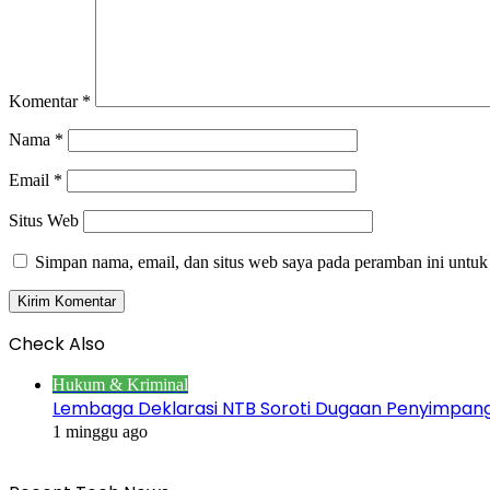
Komentar
*
Nama
*
Email
*
Situs Web
Simpan nama, email, dan situs web saya pada peramban ini untuk
Check Also
Close
Hukum & Kriminal
Lembaga Deklarasi NTB Soroti Dugaan Penyimpa
1 minggu ago