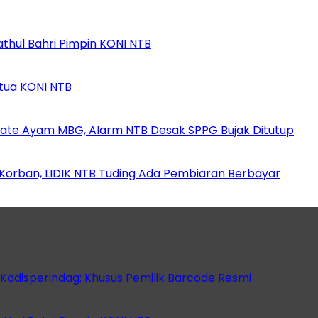
athul Bahri Pimpin KONI NTB
etua KONI NTB
ate Ayam MBG, Alarm NTB Desak SPPG Bujak Ditutup
orban, LIDIK NTB Tuding Ada Pembiaran Berbayar
 Kadisperindag: Khusus Pemilik Barcode Resmi