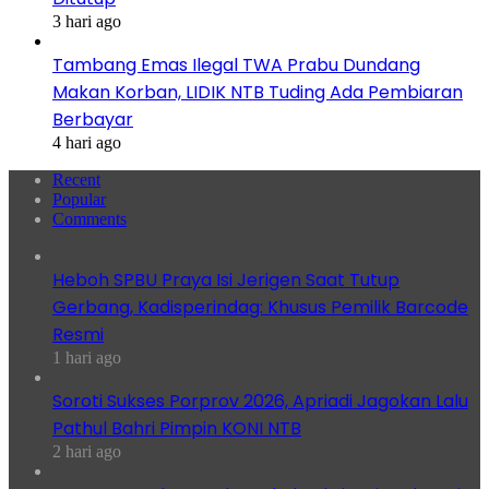
3 hari ago
Tambang Emas Ilegal TWA Prabu Dundang
Makan Korban, LIDIK NTB Tuding Ada Pembiaran
Berbayar
4 hari ago
Recent
Popular
Comments
Heboh SPBU Praya Isi Jerigen Saat Tutup
Gerbang, Kadisperindag: Khusus Pemilik Barcode
Resmi
1 hari ago
Soroti Sukses Porprov 2026, Apriadi Jagokan Lalu
Pathul Bahri Pimpin KONI NTB
2 hari ago