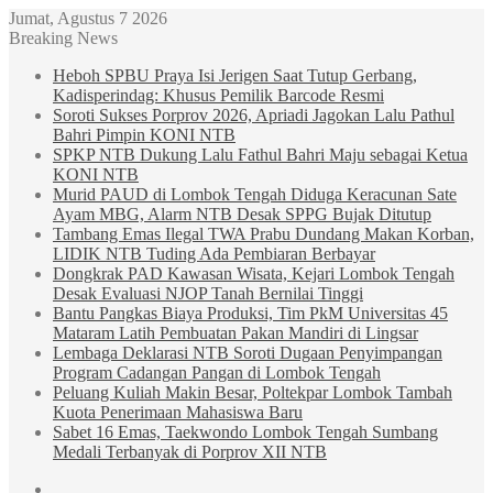
Jumat, Agustus 7 2026
Breaking News
Heboh SPBU Praya Isi Jerigen Saat Tutup Gerbang,
Kadisperindag: Khusus Pemilik Barcode Resmi
Soroti Sukses Porprov 2026, Apriadi Jagokan Lalu Pathul
Bahri Pimpin KONI NTB
SPKP NTB Dukung Lalu Fathul Bahri Maju sebagai Ketua
KONI NTB
Murid PAUD di Lombok Tengah Diduga Keracunan Sate
Ayam MBG, Alarm NTB Desak SPPG Bujak Ditutup
Tambang Emas Ilegal TWA Prabu Dundang Makan Korban,
LIDIK NTB Tuding Ada Pembiaran Berbayar
Dongkrak PAD Kawasan Wisata, Kejari Lombok Tengah
Desak Evaluasi NJOP Tanah Bernilai Tinggi
Bantu Pangkas Biaya Produksi, Tim PkM Universitas 45
Mataram Latih Pembuatan Pakan Mandiri di Lingsar
Lembaga Deklarasi NTB Soroti Dugaan Penyimpangan
Program Cadangan Pangan di Lombok Tengah
Peluang Kuliah Makin Besar, Poltekpar Lombok Tambah
Kuota Penerimaan Mahasiswa Baru
Sabet 16 Emas, Taekwondo Lombok Tengah Sumbang
Medali Terbanyak di Porprov XII NTB
Sidebar