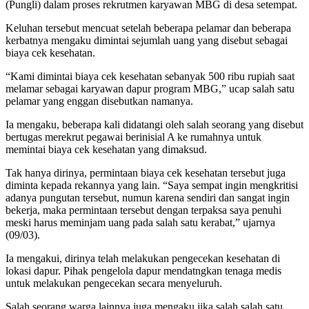
(Pungli) dalam proses rekrutmen karyawan MBG di desa setempat.
Keluhan tersebut mencuat setelah beberapa pelamar dan beberapa
kerbatnya mengaku dimintai sejumlah uang yang disebut sebagai
biaya cek kesehatan.
“Kami dimintai biaya cek kesehatan sebanyak 500 ribu rupiah saat
melamar sebagai karyawan dapur program MBG,” ucap salah satu
pelamar yang enggan disebutkan namanya.
Ia mengaku, beberapa kali didatangi oleh salah seorang yang disebut
bertugas merekrut pegawai berinisial A ke rumahnya untuk
memintai biaya cek kesehatan yang dimaksud.
Tak hanya dirinya, permintaan biaya cek kesehatan tersebut juga
diminta kepada rekannya yang lain. “Saya sempat ingin mengkritisi
adanya pungutan tersebut, numun karena sendiri dan sangat ingin
bekerja, maka permintaan tersebut dengan terpaksa saya penuhi
meski harus meminjam uang pada salah satu kerabat,” ujarnya
(09/03).
Ia mengakui, dirinya telah melakukan pengecekan kesehatan di
lokasi dapur. Pihak pengelola dapur mendatngkan tenaga medis
untuk melakukan pengecekan secara menyeluruh.
Salah seorang warga lainnya juga mengaku jika salah salah satu