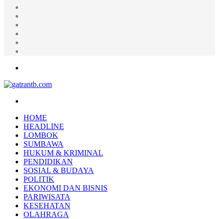
Random
Article
Log
In
Instagram
YouTube
Twitter
Facebook
Menu
Search
for
HOME
HEADLINE
LOMBOK
SUMBAWA
HUKUM & KRIMINAL
PENDIDIKAN
SOSIAL & BUDAYA
POLITIK
EKONOMI DAN BISNIS
PARIWISATA
KESEHATAN
OLAHRAGA