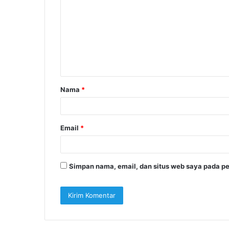
m
e
n
t
a
Nama
*
r
*
Email
*
Simpan nama, email, dan situs web saya pada pe