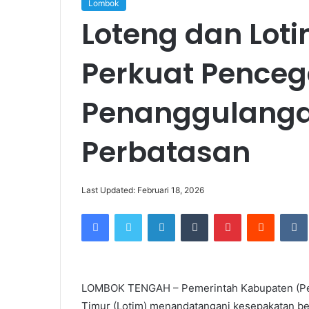
Lombok
Loteng dan Loti
Perkuat Pence
Penanggulanga
Perbatasan
Last Updated: Februari 18, 2026
Facebook
Twitter
LinkedIn
Tumblr
Pinterest
Reddit
LOMBOK TENGAH – Pemerintah Kabupaten (Pe
Timur (Lotim) menandatangani kesepakatan be