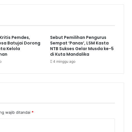
 Kritis Pemdes,
Sebut Pemilihan Pengurus
sa Batujai Dorong
Sempat ‘Panas’, LSM Kasta
ata Kelola
NTB Sukses Gelar Musda ke-5
han
di Kuta Mandalika
o
4 minggu ago
ng wajib ditandai
*