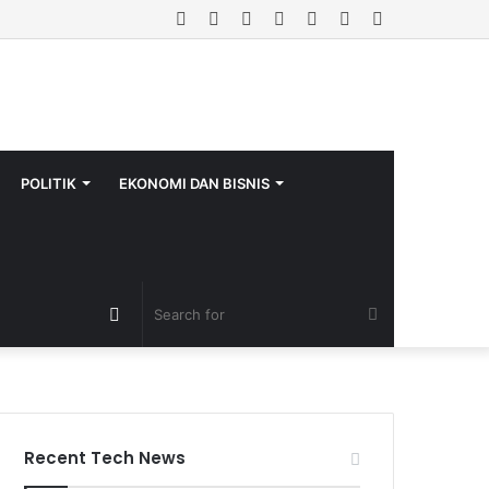
Facebook
Twitter
YouTube
Instagram
Log
Random
Sidebar
In
Article
POLITIK
EKONOMI DAN BISNIS
Random
Search
Article
for
Recent Tech News