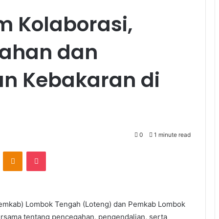
m Kolaborasi,
gahan dan
n Kebakaran di
0
1 minute read
VKontakte
Odnoklassniki
Pocket
mkab) Lombok Tengah (Loteng) dan Pemkab Lombok
rsama tentang pencegahan, pengendalian, serta