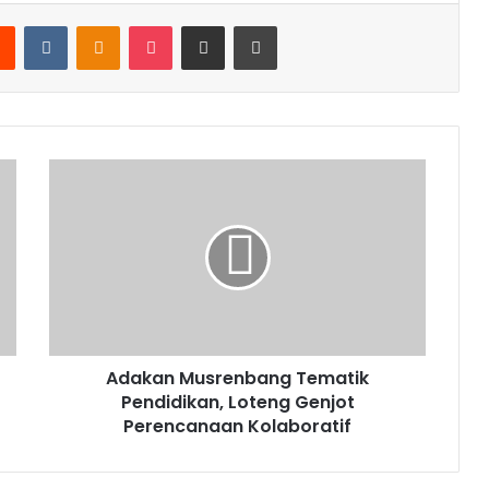
rest
Reddit
VKontakte
Odnoklassniki
Pocket
Share via Email
Print
Adakan Musrenbang Tematik
Pendidikan, Loteng Genjot
Perencanaan Kolaboratif