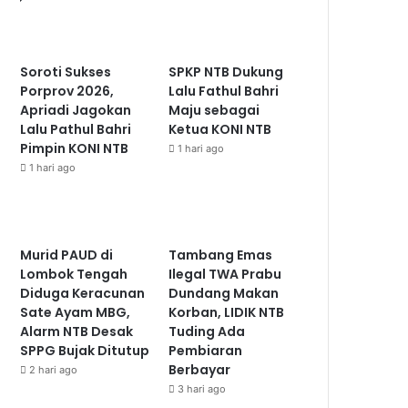
Soroti Sukses
SPKP NTB Dukung
Porprov 2026,
Lalu Fathul Bahri
Apriadi Jagokan
Maju sebagai
Lalu Pathul Bahri
Ketua KONI NTB
Pimpin KONI NTB
1 hari ago
1 hari ago
Murid PAUD di
Tambang Emas
Lombok Tengah
Ilegal TWA Prabu
Diduga Keracunan
Dundang Makan
Sate Ayam MBG,
Korban, LIDIK NTB
Alarm NTB Desak
Tuding Ada
SPPG Bujak Ditutup
Pembiaran
Berbayar
2 hari ago
3 hari ago