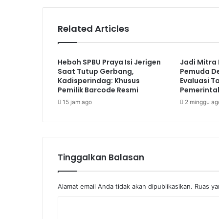
Related Articles
Heboh SPBU Praya Isi Jerigen
Jadi Mitra
Saat Tutup Gerbang,
Pemuda De
Kadisperindag: Khusus
Evaluasi T
Pemilik Barcode Resmi
Pemerinta
15 jam ago
2 minggu ag
Tinggalkan Balasan
Alamat email Anda tidak akan dipublikasikan.
Ruas ya
K
o