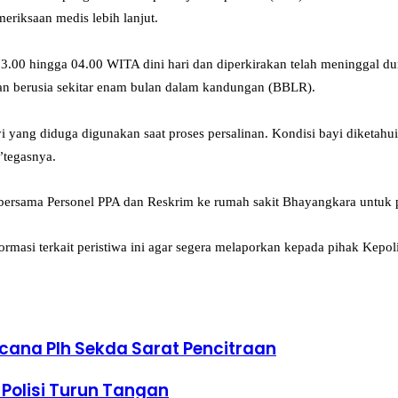
riksaan medis lebih lanjut.
 03.00 hingga 04.00 WITA dini hari dan diperkirakan telah meninggal du
akan berusia sekitar enam bulan dalam kandungan (BBLR).
i yang diduga digunakan saat proses persalinan. Kondisi bayi diketahui
”tegasnya.
bersama Personel PPA dan Reskrim ke rumah sakit Bhayangkara untuk pr
asi terkait peristiwa ini agar segera melaporkan kepada pihak Kepoli
ncana Plh Sekda Sarat Pencitraan
 Polisi Turun Tangan