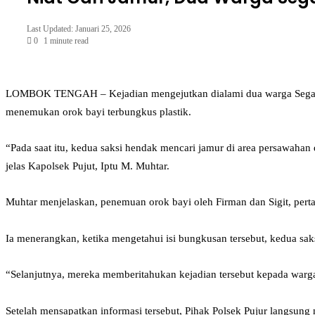
Last Updated: Januari 25, 2026
0
1 minute read
Facebook
Twitter
LinkedIn
Tumblr
Pinterest
Reddit
VKontakte
Odnoklassniki
Pocket
‎LOMBOK TENGAH – Kejadian mengejutkan dialami dua warga Segala An
menemukan orok bayi terbungkus plastik.
‎“Pada saat itu, kedua saksi hendak mencari jamur di area persawahan 
jelas Kapolsek Pujut, Iptu M. Muhtar.
‎Muhtar menjelaskan, penemuan orok bayi oleh Firman dan Sigit, perta
Ia menerangkan, ketika mengetahui isi bungkusan tersebut, kedua saks
“Selanjutnya, mereka memberitahukan kejadian tersebut kepada warga 
Setelah mensapatkan informasi tersebut, Pihak Polsek Pujur langsu