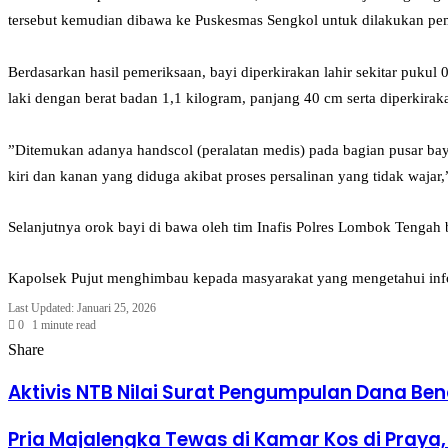
tersebut kemudian dibawa ke Puskesmas Sengkol untuk dilakukan peme
‎Berdasarkan hasil pemeriksaan, bayi diperkirakan lahir sekitar pukul
laki dengan berat badan 1,1 kilogram, panjang 40 cm serta diperkir
‎”Ditemukan adanya handscol (peralatan medis) pada bagian pusar bay
kiri dan kanan yang diduga akibat proses persalinan yang tidak wajar,
Selanjutnya orok bayi di bawa oleh tim Inafis Polres Lombok Tengah 
‎Kapolsek Pujut menghimbau kepada masyarakat yang mengetahui inform
Last Updated: Januari 25, 2026
0
1 minute read
Facebook
Twitter
LinkedIn
Tumblr
Pinterest
Reddit
VKontakte
Odnoklassniki
Pocket
Share
Facebook
Twitter
LinkedIn
Tumblr
Pinterest
Reddit
VKontakte
Odnoklassniki
Pocket
Share
Print
via
Aktivis NTB Nilai Surat Pengumpulan Dana Be
Email
Pria Majalengka Tewas di Kamar Kos di Praya,