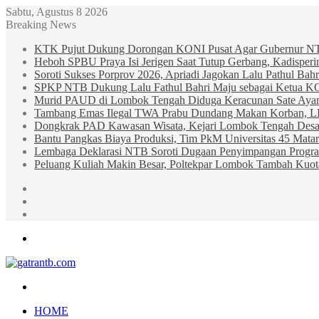
Sabtu, Agustus 8 2026
Breaking News
KTK Pujut Dukung Dorongan KONI Pusat Agar Gubernur N
Heboh SPBU Praya Isi Jerigen Saat Tutup Gerbang, Kadisper
Soroti Sukses Porprov 2026, Apriadi Jagokan Lalu Pathul B
SPKP NTB Dukung Lalu Fathul Bahri Maju sebagai Ketua 
Murid PAUD di Lombok Tengah Diduga Keracunan Sate Ay
Tambang Emas Ilegal TWA Prabu Dundang Makan Korban, L
Dongkrak PAD Kawasan Wisata, Kejari Lombok Tengah Desak
Bantu Pangkas Biaya Produksi, Tim PkM Universitas 45 Matar
Lembaga Deklarasi NTB Soroti Dugaan Penyimpangan Progr
Peluang Kuliah Makin Besar, Poltekpar Lombok Tambah Kuo
Sidebar
Random
Article
Log
In
Menu
Search
for
HOME