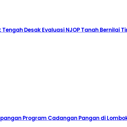
Tengah Desak Evaluasi NJOP Tanah Bernilai Ti
impangan Program Cadangan Pangan di Lombo