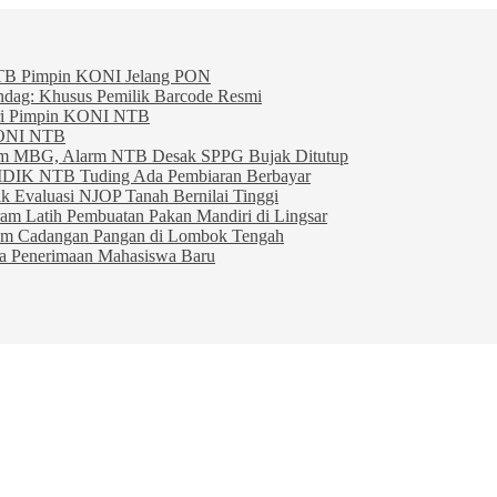
TB Pimpin KONI Jelang PON
indag: Khusus Pemilik Barcode Resmi
ahri Pimpin KONI NTB
KONI NTB
am MBG, Alarm NTB Desak SPPG Bujak Ditutup
IDIK NTB Tuding Ada Pembiaran Berbayar
 Evaluasi NJOP Tanah Bernilai Tinggi
am Latih Pembuatan Pakan Mandiri di Lingsar
am Cadangan Pangan di Lombok Tengah
ta Penerimaan Mahasiswa Baru