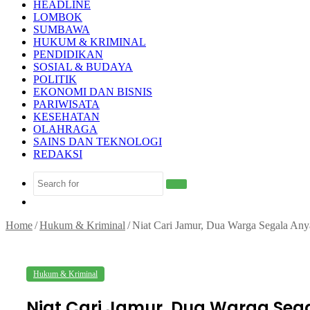
HEADLINE
LOMBOK
SUMBAWA
HUKUM & KRIMINAL
PENDIDIKAN
SOSIAL & BUDAYA
POLITIK
EKONOMI DAN BISNIS
PARIWISATA
KESEHATAN
OLAHRAGA
SAINS DAN TEKNOLOGI
REDAKSI
Search
Random
for
Article
Home
/
Hukum & Kriminal
/
Niat Cari Jamur, Dua Warga Segala An
Hukum & Kriminal
Niat Cari Jamur, Dua Warga Seg