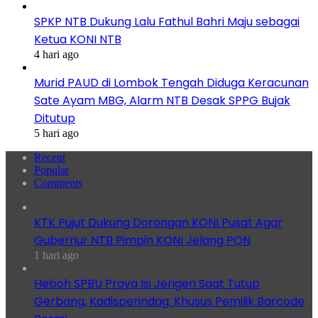
SPKP NTB Dukung Lalu Fathul Bahri Maju sebagai
Ketua KONI NTB
4 hari ago
Murid PAUD di Lombok Tengah Diduga Keracunan
Sate Ayam MBG, Alarm NTB Desak SPPG Bujak
Ditutup
5 hari ago
Recent
Popular
Comments
KTK Pujut Dukung Dorongan KONI Pusat Agar
Gubernur NTB Pimpin KONI Jelang PON
1 hari ago
Heboh SPBU Praya Isi Jerigen Saat Tutup
Gerbang, Kadisperindag: Khusus Pemilik Barcode