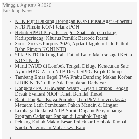
Minggu, Agustus 9 2026
Breaking News
KTK Pujut Dukung Dorongan KONI Pusat Agar Gubernur
NTB Pimpin KONI Jelang PON
Heboh SPBU Praya Isi Jerigen Saat Tutup Gerbang,
Kadisperindag: Khusus Pemilik Barcode Resmi
Soroti Sukses Porprov 2026, Apriadi Jagokan Lalu Pathul
Bahri Pimpin KONI NTB
SPKP NTB Dukung Lalu Fathul Bahri Maju sebagai Ketua
KONI NTB
Murid PAUD di Lombok Tengah Diduga Keracunan Sate
Ayam MBG, Alarm NTB Desak SPPG Bujak Ditutup
Tambang Emas Ilegal TWA Prabu Dundang Makan Korban,
LIDIK NTB Tuding Ada Pembiaran Berbayar
Dongkrak PAD Kawasan Wisata, Kejari Lombok Tengah
Desak Evaluasi NJOP Tanah Bernilai Tinggi
Bantu Pangkas Biaya Produksi, Tim PkM Universitas 45
Mataram Latih Pembuatan Pakan Mandiri di Lingsar
Lembaga Deklarasi NTB Soroti Dugaan Penyimpangan
Program Cadangan Pangan di Lombok Tengah
Peluang Kuliah Makin Besar, Poltekpar Lombok Tambah
Kuota Penerimaan Mahasiswa Baru
Sidebar