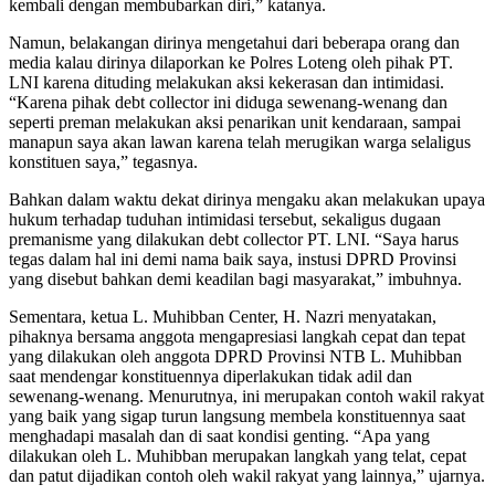
kembali dengan membubarkan diri,” katanya.
Namun, belakangan dirinya mengetahui dari beberapa orang dan
media kalau dirinya dilaporkan ke Polres Loteng oleh pihak PT.
LNI karena dituding melakukan aksi kekerasan dan intimidasi.
“Karena pihak debt collector ini diduga sewenang-wenang dan
seperti preman melakukan aksi penarikan unit kendaraan, sampai
manapun saya akan lawan karena telah merugikan warga selaligus
konstituen saya,” tegasnya.
Bahkan dalam waktu dekat dirinya mengaku akan melakukan upaya
hukum terhadap tuduhan intimidasi tersebut, sekaligus dugaan
premanisme yang dilakukan debt collector PT. LNI. “Saya harus
tegas dalam hal ini demi nama baik saya, instusi DPRD Provinsi
yang disebut bahkan demi keadilan bagi masyarakat,” imbuhnya.
Sementara, ketua L. Muhibban Center, H. Nazri menyatakan,
pihaknya bersama anggota mengapresiasi langkah cepat dan tepat
yang dilakukan oleh anggota DPRD Provinsi NTB L. Muhibban
saat mendengar konstituennya diperlakukan tidak adil dan
sewenang-wenang. Menurutnya, ini merupakan contoh wakil rakyat
yang baik yang sigap turun langsung membela konstituennya saat
menghadapi masalah dan di saat kondisi genting. “Apa yang
dilakukan oleh L. Muhibban merupakan langkah yang telat, cepat
dan patut dijadikan contoh oleh wakil rakyat yang lainnya,” ujarnya.