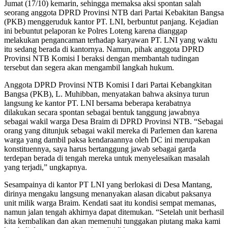
Jumat (17/10) kemarin, sehingga memaksa aksi spontan salah
seorang anggota DPRD Provinsi NTB dari Partai Kebakitan Bangsa
(PKB) menggeruduk kantor PT. LNI, berbuntut panjang. Kejadian
ini bebuntut pelaporan ke Polres Loteng karena dianggap
melakukan pengancaman terhadap karyawan PT. LNI yang waktu
itu sedang berada di kantornya. Namun, pihak anggota DPRD
Provinsi NTB Komisi I beraksi dengan membantah tudingan
tersebut dan segera akan mengambil langkah hukum.
Anggota DPRD Provinsi NTB Komisi I dari Partai Kebangkitan
Bangsa (PKB), L. Muhibban, menyatakan bahwa aksinya turun
langsung ke kantor PT. LNI bersama beberapa kerabatnya
dilakukan secara spontan sebagai bentuk tanggung jawabnya
sebagai wakil warga Desa Braim di DPRD Provinsi NTB. “Sebagai
orang yang ditunjuk sebagai wakil mereka di Parlemen dan karena
warga yang dambil paksa kendaraannya oleh DC ini merupakan
konstituennya, saya harus bertanggung jawab sebagai garda
terdepan berada di tengah mereka untuk menyelesaikan masalah
yang terjadi,” ungkapnya.
Sesampainya di kantor PT LNI yang berlokasi di Desa Mantang,
dirinya mengaku langsung menanyakan alasan dicabut paksanya
unit milik warga Braim. Kendati saat itu kondisi sempat memanas,
namun jalan tengah akhirnya dapat ditemukan. “Setelah unit berhasil
kita kembalikan dan akan memenuhi tunggakan piutang maka kami