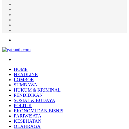
Random
Article
Log
In
Instagram
YouTube
Twitter
Facebook
Menu
Search
for
HOME
HEADLINE
LOMBOK
SUMBAWA
HUKUM & KRIMINAL
PENDIDIKAN
SOSIAL & BUDAYA
POLITIK
EKONOMI DAN BISNIS
PARIWISATA
KESEHATAN
OLAHRAGA