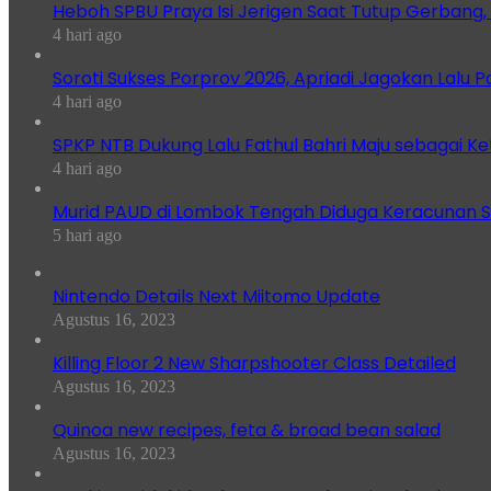
Heboh SPBU Praya Isi Jerigen Saat Tutup Gerbang,
4 hari ago
Soroti Sukses Porprov 2026, Apriadi Jagokan Lalu P
4 hari ago
SPKP NTB Dukung Lalu Fathul Bahri Maju sebagai K
4 hari ago
Murid PAUD di Lombok Tengah Diduga Keracunan S
5 hari ago
Nintendo Details Next Miitomo Update
Agustus 16, 2023
Killing Floor 2 New Sharpshooter Class Detailed
Agustus 16, 2023
Quinoa new recipes, feta & broad bean salad
Agustus 16, 2023