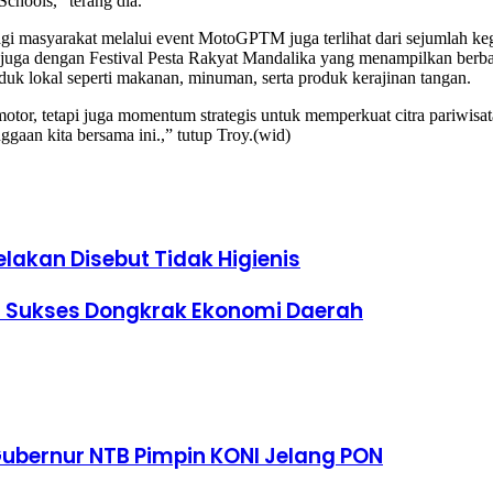
chools,” terang dia.
gi masyarakat melalui event MotoGPTM juga terlihat dari sejumlah ke
 juga dengan Festival Pesta Rakyat Mandalika yang menampilkan berba
lokal seperti makanan, minuman, serta produk kerajinan tangan.
otor, tetapi juga momentum strategis untuk memperkuat citra pariwisa
aan kita bersama ini.,” tutup Troy.(wid)
lakan Disebut Tidak Higienis
5 Sukses Dongkrak Ekonomi Daerah
Gubernur NTB Pimpin KONI Jelang PON