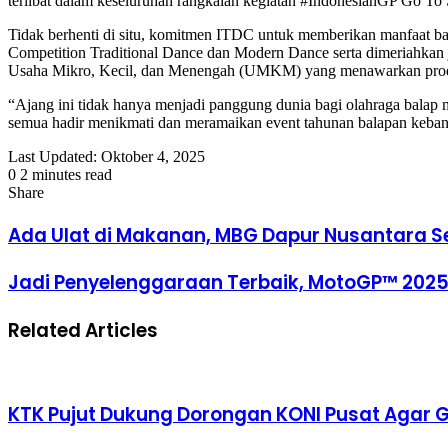
terlibat dalam keseluruhan rangkaian kegiatan #IndonesianGP Go To S
Tidak berhenti di situ, komitmen ITDC untuk memberikan manfaat ba
Competition Traditional Dance dan Modern Dance serta dimeriahkan
Usaha Mikro, Kecil, dan Menengah (UMKM) yang menawarkan produk 
“Ajang ini tidak hanya menjadi panggung dunia bagi olahraga balap m
semua hadir menikmati dan meramaikan event tahunan balapan kebangg
Last Updated: Oktober 4, 2025
0
2 minutes read
Facebook
Twitter
LinkedIn
Tumblr
Pinterest
Reddit
VKontakte
Odnoklassniki
Pocket
Share
Facebook
Twitter
LinkedIn
Tumblr
Pinterest
Reddit
VKontakte
Odnoklassniki
Pocket
Share
Print
via
Ada Ulat di Makanan, MBG Dapur Nusantara Se
Email
Jadi Penyelenggaraan Terbaik, MotoGP™ 202
Related Articles
KTK Pujut Dukung Dorongan KONI Pusat Agar 