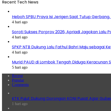
Recent Tech News
Heboh SPBU Praya Isi Jerigen Saat Tutup Gerbang,
4 hari ago
Soroti Sukses Porprov 2026, Apriadi Jagokan Lalu P
4 hari ago
SPKP NTB Dukung Lalu Fathul Bahri Maju sebagai K
4 hari ago
Murid PAUD di Lombok Tengah Diduga Keracunan S
5 hari ago
Recent
Popular
Comments
KTK Pujut Dukung Dorongan KONI Pusat Agar Gube
1 hari ago