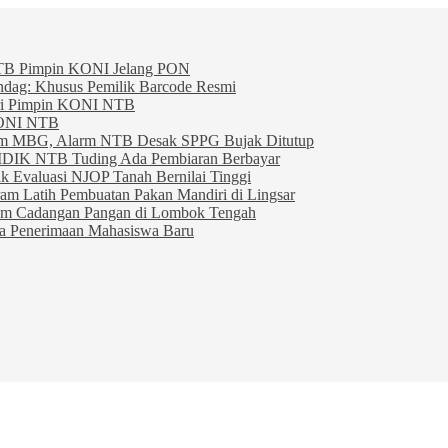
TB Pimpin KONI Jelang PON
indag: Khusus Pemilik Barcode Resmi
ahri Pimpin KONI NTB
KONI NTB
am MBG, Alarm NTB Desak SPPG Bujak Ditutup
IDIK NTB Tuding Ada Pembiaran Berbayar
 Evaluasi NJOP Tanah Bernilai Tinggi
am Latih Pembuatan Pakan Mandiri di Lingsar
am Cadangan Pangan di Lombok Tengah
ta Penerimaan Mahasiswa Baru