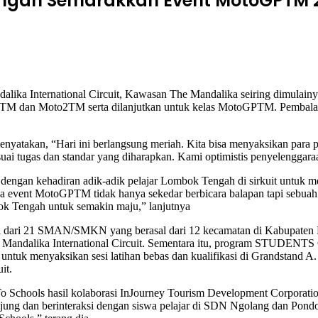
Tengah Semarakkan Event MotoGPTM 
International Circuit, Kawasan The Mandalika seiring dimulainya P
oto3TM dan Moto2TM serta dilanjutkan untuk kelas MotoGPTM. Pembalap
yatakan, “Hari ini berlangsung meriah. Kita bisa menyaksikan para p
suai tugas dan standar yang diharapkan. Kami optimistis penyelenggara
 marak dengan kehadiran adik-adik pelajar Lombok Tengah di sirkui
t MotoGPTM tidak hanya sekedar berbicara balapan tapi sebuah kegi
ok Tengah untuk semakin maju,” lanjutnya
ari 21 SMAN/SMKN yang berasal dari 12 kecamatan di Kabupaten L
mina Mandalika International Circuit. Sementara itu, program STUD
untuk menyaksikan sesi latihan bebas dan kualifikasi di Grandstand A.
it.
o Schools hasil kolaborasi InJourney Tourism Development Corporat
unjung dan berinteraksi dengan siswa pelajar di SDN Ngolang dan Pondo