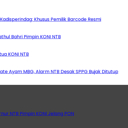
 Kadisperindag: Khusus Pemilik Barcode Resmi
athul Bahri Pimpin KONI NTB
etua KONI NTB
ate Ayam MBG, Alarm NTB Desak SPPG Bujak Ditutup
rnur NTB Pimpin KONI Jelang PON