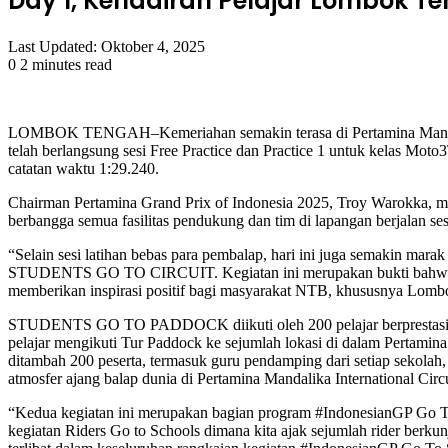
Day 1, Kehadiran Pelajar Lombok 
Last Updated: Oktober 4, 2025
0
2 minutes read
Facebook
Twitter
LinkedIn
Tumblr
Pinterest
Reddit
VKontakte
Odnoklassniki
Pocket
LOMBOK TENGAH–Kemeriahan semakin terasa di Pertamina Mandalika 
telah berlangsung sesi Free Practice dan Practice 1 untuk kelas M
catatan waktu 1:29.240.
Chairman Pertamina Grand Prix of Indonesia 2025, Troy Warokka, men
berbangga semua fasilitas pendukung dan tim di lapangan berjalan se
“Selain sesi latihan bebas para pembalap, hari ini juga semakin
STUDENTS GO TO CIRCUIT. Kegiatan ini merupakan bukti bahwa even
memberikan inspirasi positif bagi masyarakat NTB, khususnya Lomb
STUDENTS GO TO PADDOCK diikuti oleh 200 pelajar berprestasi d
pelajar mengikuti Tur Paddock ke sejumlah lokasi di dalam Perta
ditambah 200 peserta, termasuk guru pendamping dari setiap sekolah, 
atmosfer ajang balap dunia di Pertamina Mandalika International Circu
“Kedua kegiatan ini merupakan bagian program #IndonesianGP Go T
kegiatan Riders Go to Schools dimana kita ajak sejumlah rider berk