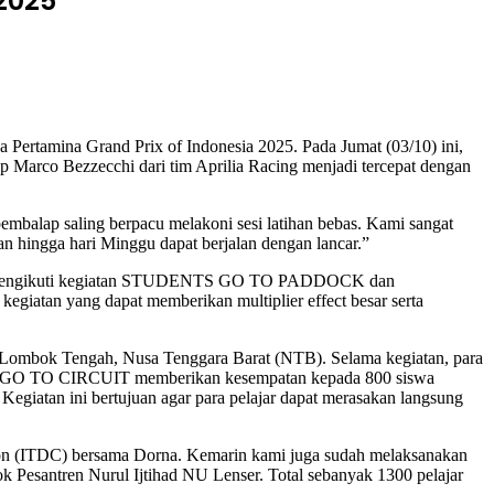
2025
ertamina Grand Prix of Indonesia 2025. Pada Jumat (03/10) ini,
 Marco Bezzecchi dari tim Aprilia Racing menjadi tercepat dengan
embalap saling berpacu melakoni sesi latihan bebas. Kami sangat
an hingga hari Minggu dapat berjalan dengan lancar.”
t untuk mengikuti kegiatan STUDENTS GO TO PADDOCK dan
atan yang dapat memberikan multiplier effect besar serta
ombok Tengah, Nusa Tenggara Barat (NTB). Selama kegiatan, para
ENTS GO TO CIRCUIT memberikan kesempatan kepada 800 siswa
 Kegiatan ini bertujuan agar para pelajar dapat merasakan langsung
ion (ITDC) bersama Dorna. Kemarin kami juga sudah melaksanakan
k Pesantren Nurul Ijtihad NU Lenser. Total sebanyak 1300 pelajar