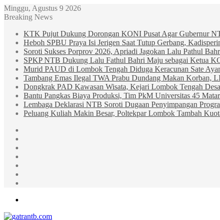
Minggu, Agustus 9 2026
Breaking News
KTK Pujut Dukung Dorongan KONI Pusat Agar Gubernur N
Heboh SPBU Praya Isi Jerigen Saat Tutup Gerbang, Kadisper
Soroti Sukses Porprov 2026, Apriadi Jagokan Lalu Pathul B
SPKP NTB Dukung Lalu Fathul Bahri Maju sebagai Ketua 
Murid PAUD di Lombok Tengah Diduga Keracunan Sate Ay
Tambang Emas Ilegal TWA Prabu Dundang Makan Korban, L
Dongkrak PAD Kawasan Wisata, Kejari Lombok Tengah Desak
Bantu Pangkas Biaya Produksi, Tim PkM Universitas 45 Matar
Lembaga Deklarasi NTB Soroti Dugaan Penyimpangan Progr
Peluang Kuliah Makin Besar, Poltekpar Lombok Tambah Kuo
Sidebar
Random
Article
Log
In
Instagram
YouTube
Twitter
Facebook
Menu