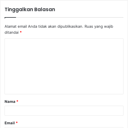
Tinggalkan Balasan
Alamat email Anda tidak akan dipublikasikan.
Ruas yang wajib
ditandai
*
K
o
m
e
n
t
a
Nama
*
r
*
Email
*