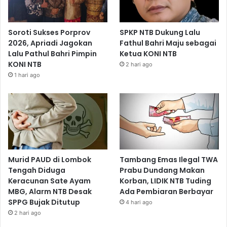
Soroti Sukses Porprov
SPKP NTB Dukung Lalu
2026, Apriadi Jagokan
Fathul Bahri Maju sebagai
Lalu Pathul Bahri Pimpin
Ketua KONI NTB
KONI NTB
2 hari ago
1 hari ago
Murid PAUD di Lombok
Tambang Emas Ilegal TWA
Tengah Diduga
Prabu Dundang Makan
Keracunan Sate Ayam
Korban, LIDIK NTB Tuding
MBG, Alarm NTB Desak
Ada Pembiaran Berbayar
SPPG Bujak Ditutup
4 hari ago
2 hari ago