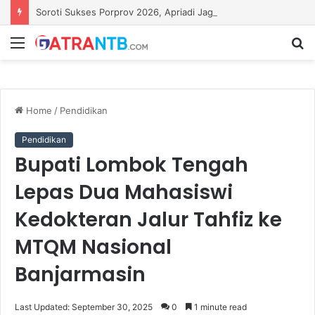
Soroti Sukses Porprov 2026, Apriadi Jagokan Lalu Pathul Bahri Pimpin KONI NTB
Menu
S
fo
Home
/
Pendidikan
Pendidikan
Bupati Lombok Tengah
Lepas Dua Mahasiswi
Kedokteran Jalur Tahfiz ke
MTQM Nasional
Banjarmasin
Last Updated: September 30, 2025
0
1 minute read