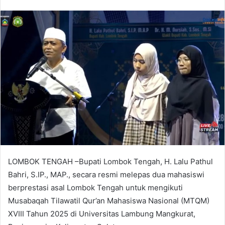
LOMBOK TENGAH –Bupati Lombok Tengah, H. Lalu Pathul
Bahri, S.IP., MAP., secara resmi melepas dua mahasiswi
berprestasi asal Lombok Tengah untuk mengikuti
Musabaqah Tilawatil Qur’an Mahasiswa Nasional (MTQM)
XVIII Tahun 2025 di Universitas Lambung Mangkurat,