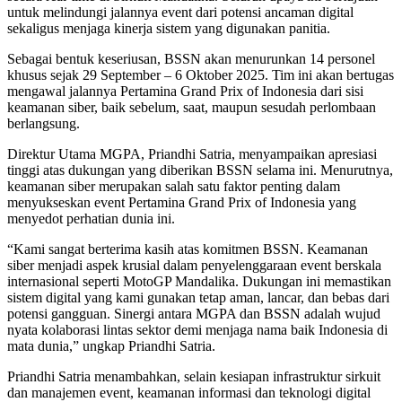
untuk melindungi jalannya event dari potensi ancaman digital
sekaligus menjaga kinerja sistem yang digunakan panitia.
Sebagai bentuk keseriusan, BSSN akan menurunkan 14 personel
khusus sejak 29 September – 6 Oktober 2025. Tim ini akan bertugas
mengawal jalannya Pertamina Grand Prix of Indonesia dari sisi
keamanan siber, baik sebelum, saat, maupun sesudah perlombaan
berlangsung.
Direktur Utama MGPA, Priandhi Satria, menyampaikan apresiasi
tinggi atas dukungan yang diberikan BSSN selama ini. Menurutnya,
keamanan siber merupakan salah satu faktor penting dalam
menyukseskan event Pertamina Grand Prix of Indonesia yang
menyedot perhatian dunia ini.
“Kami sangat berterima kasih atas komitmen BSSN. Keamanan
siber menjadi aspek krusial dalam penyelenggaraan event berskala
internasional seperti MotoGP Mandalika. Dukungan ini memastikan
sistem digital yang kami gunakan tetap aman, lancar, dan bebas dari
potensi gangguan. Sinergi antara MGPA dan BSSN adalah wujud
nyata kolaborasi lintas sektor demi menjaga nama baik Indonesia di
mata dunia,” ungkap Priandhi Satria.
Priandhi Satria menambahkan, selain kesiapan infrastruktur sirkuit
dan manajemen event, keamanan informasi dan teknologi digital