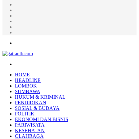
Random
Article
Log
In
Instagram
YouTube
Twitter
Facebook
Menu
Search
for
HOME
HEADLINE
LOMBOK
SUMBAWA
HUKUM & KRIMINAL
PENDIDIKAN
SOSIAL & BUDAYA
POLITIK
EKONOMI DAN BISNIS
PARIWISATA
KESEHATAN
OLAHRAGA