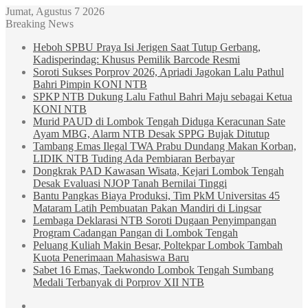
Jumat, Agustus 7 2026
Breaking News
Heboh SPBU Praya Isi Jerigen Saat Tutup Gerbang,
Kadisperindag: Khusus Pemilik Barcode Resmi
Soroti Sukses Porprov 2026, Apriadi Jagokan Lalu Pathul
Bahri Pimpin KONI NTB
SPKP NTB Dukung Lalu Fathul Bahri Maju sebagai Ketua
KONI NTB
Murid PAUD di Lombok Tengah Diduga Keracunan Sate
Ayam MBG, Alarm NTB Desak SPPG Bujak Ditutup
Tambang Emas Ilegal TWA Prabu Dundang Makan Korban,
LIDIK NTB Tuding Ada Pembiaran Berbayar
Dongkrak PAD Kawasan Wisata, Kejari Lombok Tengah
Desak Evaluasi NJOP Tanah Bernilai Tinggi
Bantu Pangkas Biaya Produksi, Tim PkM Universitas 45
Mataram Latih Pembuatan Pakan Mandiri di Lingsar
Lembaga Deklarasi NTB Soroti Dugaan Penyimpangan
Program Cadangan Pangan di Lombok Tengah
Peluang Kuliah Makin Besar, Poltekpar Lombok Tambah
Kuota Penerimaan Mahasiswa Baru
Sabet 16 Emas, Taekwondo Lombok Tengah Sumbang
Medali Terbanyak di Porprov XII NTB
Sidebar