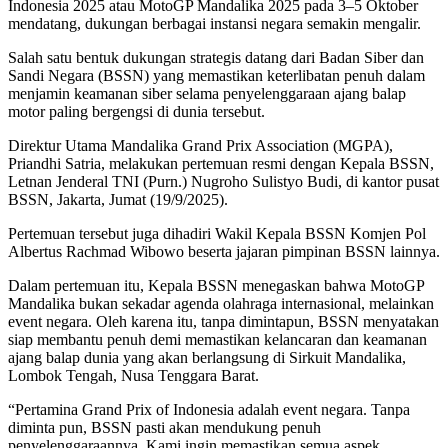
Indonesia 2025 atau MotoGP Mandalika 2025 pada 3–5 Oktober
mendatang, dukungan berbagai instansi negara semakin mengalir.
Salah satu bentuk dukungan strategis datang dari Badan Siber dan
Sandi Negara (BSSN) yang memastikan keterlibatan penuh dalam
menjamin keamanan siber selama penyelenggaraan ajang balap
motor paling bergengsi di dunia tersebut.
Direktur Utama Mandalika Grand Prix Association (MGPA),
Priandhi Satria, melakukan pertemuan resmi dengan Kepala BSSN,
Letnan Jenderal TNI (Purn.) Nugroho Sulistyo Budi, di kantor pusat
BSSN, Jakarta, Jumat (19/9/2025).
Pertemuan tersebut juga dihadiri Wakil Kepala BSSN Komjen Pol
Albertus Rachmad Wibowo beserta jajaran pimpinan BSSN lainnya.
Dalam pertemuan itu, Kepala BSSN menegaskan bahwa MotoGP
Mandalika bukan sekadar agenda olahraga internasional, melainkan
event negara. Oleh karena itu, tanpa dimintapun, BSSN menyatakan
siap membantu penuh demi memastikan kelancaran dan keamanan
ajang balap dunia yang akan berlangsung di Sirkuit Mandalika,
Lombok Tengah, Nusa Tenggara Barat.
“Pertamina Grand Prix of Indonesia adalah event negara. Tanpa
diminta pun, BSSN pasti akan mendukung penuh
penyelenggaraannya. Kami ingin memastikan semua aspek