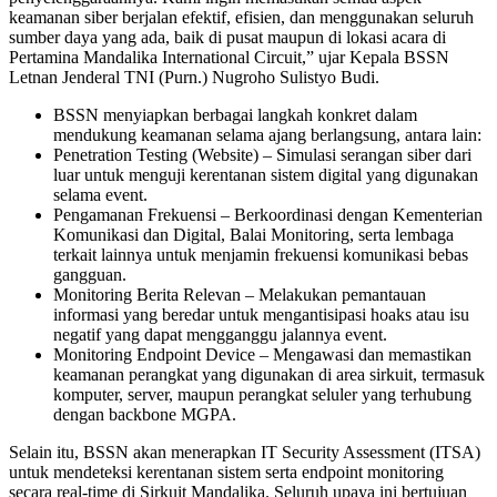
keamanan siber berjalan efektif, efisien, dan menggunakan seluruh
sumber daya yang ada, baik di pusat maupun di lokasi acara di
Pertamina Mandalika International Circuit,” ujar Kepala BSSN
Letnan Jenderal TNI (Purn.) Nugroho Sulistyo Budi.
BSSN menyiapkan berbagai langkah konkret dalam
mendukung keamanan selama ajang berlangsung, antara lain:
Penetration Testing (Website) – Simulasi serangan siber dari
luar untuk menguji kerentanan sistem digital yang digunakan
selama event.
Pengamanan Frekuensi – Berkoordinasi dengan Kementerian
Komunikasi dan Digital, Balai Monitoring, serta lembaga
terkait lainnya untuk menjamin frekuensi komunikasi bebas
gangguan.
Monitoring Berita Relevan – Melakukan pemantauan
informasi yang beredar untuk mengantisipasi hoaks atau isu
negatif yang dapat mengganggu jalannya event.
Monitoring Endpoint Device – Mengawasi dan memastikan
keamanan perangkat yang digunakan di area sirkuit, termasuk
komputer, server, maupun perangkat seluler yang terhubung
dengan backbone MGPA.
Selain itu, BSSN akan menerapkan IT Security Assessment (ITSA)
untuk mendeteksi kerentanan sistem serta endpoint monitoring
secara real-time di Sirkuit Mandalika. Seluruh upaya ini bertujuan