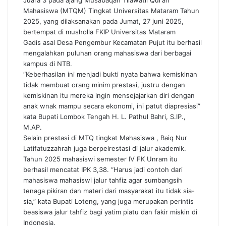
Juara 3 pada ajang Musabaqah Tilawatil Qur’an
Mahasiswa (MTQM) Tingkat Universitas Mataram Tahun
2025, yang dilaksanakan pada Jumat, 27 juni 2025,
bertempat di musholla FKIP Universitas Mataram
Gadis asal Desa Pengembur Kecamatan Pujut itu berhasil
mengalahkan puluhan orang mahasiswa dari berbagai
kampus di NTB.
“Keberhasilan ini menjadi bukti nyata bahwa kemiskinan
tidak membuat orang minim prestasi, justru dengan
kemiskinan itu mereka ingin mensejajarkan diri dengan
anak wnak mampu secara ekonomi, ini patut diapresiasi”
kata Bupati Lombok Tengah H. L. Pathul Bahri, S.IP.,
M.AP.
Selain prestasi di MTQ tingkat Mahasiswa , Baiq Nur
Latifatuzzahrah juga berpelrestasi di jalur akademik.
Tahun 2025 mahasiswi semester IV FK Unram itu
berhasil mencatat IPK 3,38. “Harus jadi contoh dari
mahasiswa mahasiswi jalur tahfiz agar sumbangsih
tenaga pikiran dan materi dari masyarakat itu tidak sia-
sia,” kata Bupati Loteng, yang juga merupakan perintis
beasiswa jalur tahfiz bagi yatim piatu dan fakir miskin di
Indonesia.