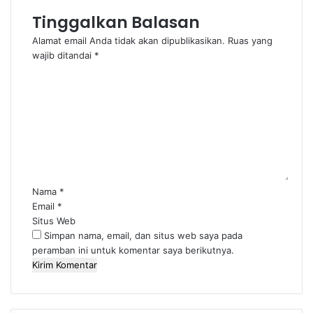
Tinggalkan Balasan
Alamat email Anda tidak akan dipublikasikan.
Ruas yang
wajib ditandai
*
K
o
m
e
n
t
a
r
*
Nama
*
Email
*
Situs Web
Simpan nama, email, dan situs web saya pada
peramban ini untuk komentar saya berikutnya.