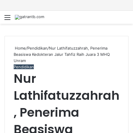
Menu
S
fo
Home
/
Pendidikan
/
Nur Lathifatuzzahrah, Penerima
Beasiswa Kedokteran Jalur Tahfiz Raih Juara 3 MHQ
Unram
Pendidikan
Nur
Lathifatuzzahrah
, Penerima
Beasiswa