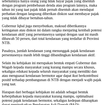
sebelumnya hanya orang yang tidak bayar pajak yang disentuh
dengan program pembebasan denda atau program lainnya, maka
tahun ini yang taat pajak tidak pernah disentuh akan mendapat
perhatian dengan langsung diberikan diskon saat membayar pajak
yang tidak dibayar bertahun-tahun.
Gubernur Iqbal juga menyebutkan, maksud diberikannya
keringanan atau diskon ini dalam rangka menjaring kembali potensi
kendaraan aktif yang persentasenya sampai dengan saat ini masih
dibawah 50 persen, dari total kendaraan yang terdaftar di Provinsi
NTB.
Pasalnya, jumlah kendaraan yang menunggak pajak kendaraan
persentasenya masih lebih tinggi dibandingkan kendaraan aktif.
Selain itu kebijakan ini merupakan bentuk empati Gubernur dan
Wagub kepada masyarakat yang kurang mampu secara khusus,
sekaligus edukasi kepada seluruh masyarakat yang memiliki dan
atau menguasai kendaraan bermotor agar dapat ikut berkontribusi
positif terhadap pembangunan di NTB dengan menjadi wajib pajak
yang taat.
Harapan dari berbagai kebijakan ini adalah sebagai bentuk
keberpihakan kepada masyarakat kurang mampu, optimalisasi
potensi pajak kendaraan bermotor, sekaligus kedepan diharapkan
dapat meningkatkan Pendapatan Asli Daerah (PAD).