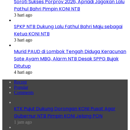
Soroti Sukses Porprov 2026, Apriadi Jagokan Lalu
Pathul Bahri Pimpin KONI NTB
3 hari ago
SPKP NTB Dukung Lalu Fathul Bahri Maju sebagai
Ketua KONI NTB
3 hari ago
Murid PAUD di Lombok Tengah Diduga Keracunan
Sate Ayam MBG, Alarm NTB Desak SPPG Bujak
Ditutup
4 hari ago
Recent
Popular
Comments
KTK Pujut Dukung Dorongan KONI Pusat Agar
Gubernur NTB Pimpin KONI Jelang PON
1 jam ago