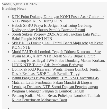
Sabtu, Agustus 8 2026
Breaking News
KTK Pujut Dukung Dorongan KONI Pusat Agar Gubernur
NTB Pimpin KONI Jelang PON
Heboh SPBU Praya Isi Jerigen Saat Tutup Gerbang,
Kadisperindag: Khusus Pemilik Barcode Resmi
Soroti Sukses Porprov 2026, Apriadi Jagokan Lalu Pathul
Bahri Pimpin KONI NTB
SPKP NTB Dukung Lalu Fathul Bahri Maju sebagai Ketua
KONI NTB
Murid PAUD di Lombok Tengah Diduga Keracunan Sate
Ayam MBG, Alarm NTB Desak SPPG Bujak Ditutup
Tambang Emas Ilegal TWA Prabu Dundang Makan Korban,
LIDIK NTB Tuding Ada Pembiaran Berbayar
Dongkrak PAD Kawasan Wisata, Kejari Lombok Tengah
Desak Evaluasi NJOP Tanah Bernilai Tinggi
Bantu Pangkas Biaya Produksi, Tim PkM Universitas 45
Mataram Latih Pembuatan Pakan Mandiri di Lingsar
Lembaga Deklarasi NTB Soroti Dugaan Penyimpangan
Program Cadangan Pangan di Lombok Tengah
Peluang Kuliah Makin Besar, Poltekpar Lombok Tambah
Kuota Penerimaan Mahasiswa Baru
Sidebar