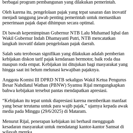
berbagai program pembangunan yang dilakukan pemerintah.
Oleh karena itu, pengelolaan pajak yang tepat sasaran dan inovatif
menjadi tanggung jawab penting pemerintah untuk memastikan
penerimaan pajak dapat dihimpun secara optimal.
Di bawah kepemimpinan Gubernur NTB Lalu Muhamad Iqbal dan
Wakil Gubernur Indah Dhamayanti Putri, NTB mencatatkan
langkah inovatif dalam pengelolaan pajak daerah.
Salah satu terobosan signifikan yang dilakukan adalah pemberian
kebijakan diskon tarif pajak kendaraan bermotor, baik roda dua
maupun roda empat. Kebijakan ini ditujukan bagi masyarakat yang
hingga saat ini belum melunasi kewajiban pajaknya.
Anggota Komisi III DPRD NTB sekaligus Wakil Ketua Pengurus
Besar Nahdlatul Wathan (PBNW) Syamsu Rijal mengungkapkan
bahwa kebijakan tersebut pantas mendapatkan apresiasi.
“Kebijakan itu tepat untuk diapresiasi karena memberikan manfaat
yang besar terutama untuk para wajib pajak,” ujarnya kepada awak
media pada Minggu (29/6/2025) di Mataram.
Menurut Rijal, penerapan kebijakan ini berhasil menggugah
kesadaran masyarakat untuk mendatangi kantor-kantor Samsat di
wilayah mereka.