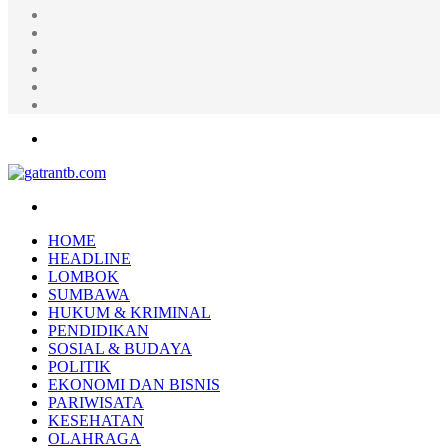
Random
Article
Log
In
Instagram
YouTube
Twitter
Facebook
Menu
Search
for
HOME
HEADLINE
LOMBOK
SUMBAWA
HUKUM & KRIMINAL
PENDIDIKAN
SOSIAL & BUDAYA
POLITIK
EKONOMI DAN BISNIS
PARIWISATA
KESEHATAN
OLAHRAGA