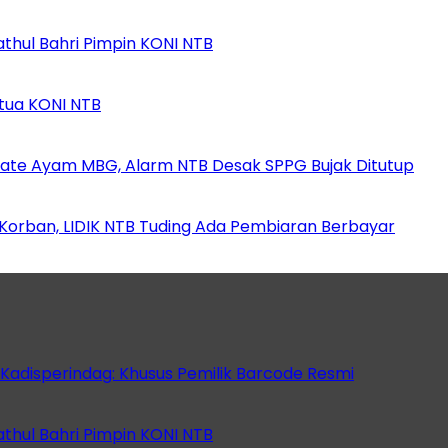
athul Bahri Pimpin KONI NTB
etua KONI NTB
ate Ayam MBG, Alarm NTB Desak SPPG Bujak Ditutup
orban, LIDIK NTB Tuding Ada Pembiaran Berbayar
 Kadisperindag: Khusus Pemilik Barcode Resmi
athul Bahri Pimpin KONI NTB