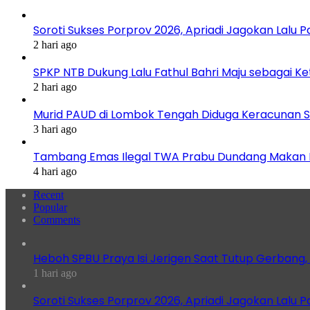
Soroti Sukses Porprov 2026, Apriadi Jagokan Lalu P
2 hari ago
SPKP NTB Dukung Lalu Fathul Bahri Maju sebagai K
2 hari ago
Murid PAUD di Lombok Tengah Diduga Keracunan S
3 hari ago
Tambang Emas Ilegal TWA Prabu Dundang Makan K
4 hari ago
Recent
Popular
Comments
Heboh SPBU Praya Isi Jerigen Saat Tutup Gerbang,
1 hari ago
Soroti Sukses Porprov 2026, Apriadi Jagokan Lalu P