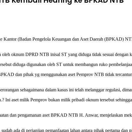
NTB Kembali Hearing ke BPKAD NTB
 Kantor (Badan Pengelola Keuangan dan Aset Daerah (BPKAD) NTB 
an oleh oknum DPRD NTB inisal ST yang diduga tidak sesuai dengan ko
rsebut diduga digunakan oleh ST untuk membangun ruko pembelanjaa
tara BPKAD dan pihak yg menggunakan aset Pemprov NTB tidak tercan
rorangan sebagaimana dalam kasus ini telah melanggar regulasi, dima
? Ini aset milik Pemprov bukan milik pribadi oknum tersebut sehin
aatan dan pengamanan aset BPKAD NTB H. Anwar, menjelaskan mekanis
udah ada di perjanjian pemanfaatan lahan antara pihak pertama dan p