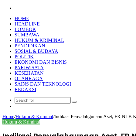
Search
for
HOME
HEADLINE
LOMBOK
SUMBAWA
HUKUM & KRIMINAL
PENDIDIKAN
SOSIAL & BUDAYA
POLITIK
EKONOMI DAN BISNIS
PARIWISATA
KESEHATAN
OLAHRAGA
SAINS DAN TEKNOLOGI
REDAKSI
Search
Random
for
Article
Home
/
Hukum & Kriminal
/
Indikasi Penyalahgunaan Aset, FR NTB
Hukum & Kriminal