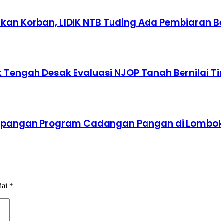
an Korban, LIDIK NTB Tuding Ada Pembiaran B
Tengah Desak Evaluasi NJOP Tanah Bernilai Ti
impangan Program Cadangan Pangan di Lombo
dai
*