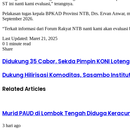
ST ini nanti kami evaluasi,” terangnya.
Pelakasan tugas kepala BPKAD Provinsi NTB, Drs. Ervan Anwar, men
September 2026.
“Terkait informasi dari Forum Rakyat NTB nanti kami akan evaluasi b
Last Updated: Maret 21, 2025
0
1 minute read
Facebook
Twitter
LinkedIn
Tumblr
Pinterest
Reddit
VKontakte
Odnoklassniki
Pocket
Share
Facebook
Twitter
LinkedIn
Tumblr
Pinterest
Reddit
VKontakte
Odnoklassniki
Pocket
Share
Print
via
Didukung 35 Cabor, Sekda Pimpin KONI Loteng
Email
Dukung Hilirisasi Komoditas, Sasambo Institu
Related Articles
Murid PAUD di Lombok Tengah Diduga Keracun
3 hari ago