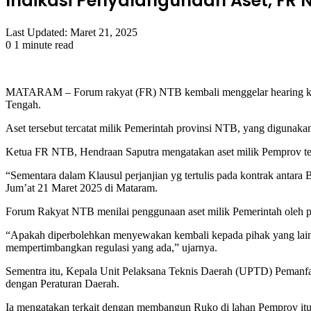
Indikasi Penyalahgunaan Aset, FR 
Last Updated: Maret 21, 2025
0
1 minute read
Facebook
Twitter
LinkedIn
Tumblr
Pinterest
Reddit
VKontakte
Odnoklassniki
Pocket
MATARAM – Forum rakyat (FR) NTB kembali menggelar hearing ke
Tengah.
Aset tersebut tercatat milik Pemerintah provinsi NTB, yang digunak
Ketua FR NTB, Hendraan Saputra mengatakan aset milik Pemprov te
“Sementara dalam Klausul perjanjian yg tertulis pada kontrak an
Jum’at 21 Maret 2025 di Mataram.
Forum Rakyat NTB menilai penggunaan aset milik Pemerintah oleh pe
“Apakah diperbolehkan menyewakan kembali kepada pihak yang lain.
mempertimbangkan regulasi yang ada,” ujarnya.
Sementra itu, Kepala Unit Pelaksana Teknis Daerah (UPTD) Pemanf
dengan Peraturan Daerah.
Ia mengatakan terkait dengan membangun Ruko di lahan Pemprov itu s