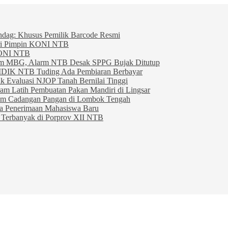
indag: Khusus Pemilik Barcode Resmi
ahri Pimpin KONI NTB
KONI NTB
am MBG, Alarm NTB Desak SPPG Bujak Ditutup
IDIK NTB Tuding Ada Pembiaran Berbayar
 Evaluasi NJOP Tanah Bernilai Tinggi
am Latih Pembuatan Pakan Mandiri di Lingsar
am Cadangan Pangan di Lombok Tengah
ta Penerimaan Mahasiswa Baru
Terbanyak di Porprov XII NTB