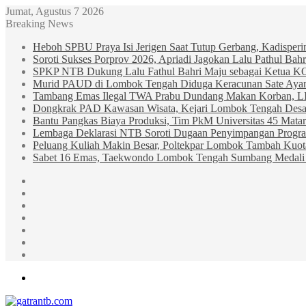
Jumat, Agustus 7 2026
Breaking News
Heboh SPBU Praya Isi Jerigen Saat Tutup Gerbang, Kadisper
Soroti Sukses Porprov 2026, Apriadi Jagokan Lalu Pathul B
SPKP NTB Dukung Lalu Fathul Bahri Maju sebagai Ketua 
Murid PAUD di Lombok Tengah Diduga Keracunan Sate Ay
Tambang Emas Ilegal TWA Prabu Dundang Makan Korban, L
Dongkrak PAD Kawasan Wisata, Kejari Lombok Tengah Desak
Bantu Pangkas Biaya Produksi, Tim PkM Universitas 45 Matar
Lembaga Deklarasi NTB Soroti Dugaan Penyimpangan Progr
Peluang Kuliah Makin Besar, Poltekpar Lombok Tambah Kuo
Sabet 16 Emas, Taekwondo Lombok Tengah Sumbang Medali 
Sidebar
Random
Article
Log
In
Instagram
YouTube
Twitter
Facebook
Menu