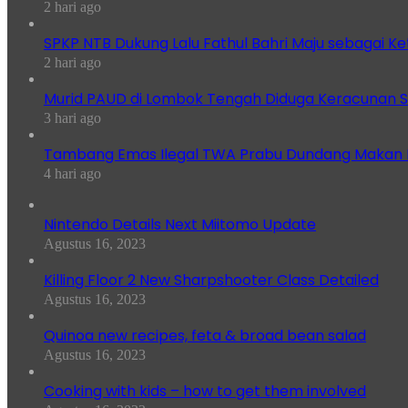
2 hari ago
SPKP NTB Dukung Lalu Fathul Bahri Maju sebagai K
2 hari ago
Murid PAUD di Lombok Tengah Diduga Keracunan S
3 hari ago
Tambang Emas Ilegal TWA Prabu Dundang Makan K
4 hari ago
Nintendo Details Next Miitomo Update
Agustus 16, 2023
Killing Floor 2 New Sharpshooter Class Detailed
Agustus 16, 2023
Quinoa new recipes, feta & broad bean salad
Agustus 16, 2023
Cooking with kids – how to get them involved