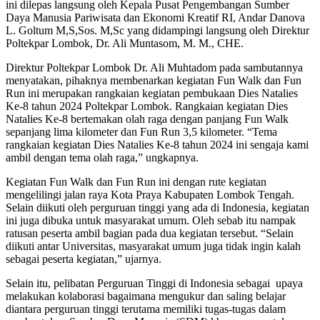
ini dilepas langsung oleh Kepala Pusat Pengembangan Sumber
Daya Manusia Pariwisata dan Ekonomi Kreatif RI, Andar Danova
L. Goltum M,S,Sos. M,Sc yang didampingi langsung oleh Direktur
Poltekpar Lombok, Dr. Ali Muntasom, M. M., CHE.
Direktur Poltekpar Lombok Dr. Ali Muhtadom pada sambutannya
menyatakan, pihaknya membenarkan kegiatan Fun Walk dan Fun
Run ini merupakan rangkaian kegiatan pembukaan Dies Natalies
Ke-8 tahun 2024 Poltekpar Lombok. Rangkaian kegiatan Dies
Natalies Ke-8 bertemakan olah raga dengan panjang Fun Walk
sepanjang lima kilometer dan Fun Run 3,5 kilometer. “Tema
rangkaian kegiatan Dies Natalies Ke-8 tahun 2024 ini sengaja kami
ambil dengan tema olah raga,” ungkapnya.
Kegiatan Fun Walk dan Fun Run ini dengan rute kegiatan
mengelilingi jalan raya Kota Praya Kabupaten Lombok Tengah.
Selain diikuti oleh perguruan tinggi yang ada di Indonesia, kegiatan
ini juga dibuka untuk masyarakat umum. Oleh sebab itu nampak
ratusan peserta ambil bagian pada dua kegiatan tersebut. “Selain
diikuti antar Universitas, masyarakat umum juga tidak ingin kalah
sebagai peserta kegiatan,” ujarnya.
Selain itu, pelibatan Perguruan Tinggi di Indonesia sebagai upaya
melakukan kolaborasi bagaimana mengukur dan saling belajar
diantara perguruan tinggi terutama memiliki tugas-tugas dalam