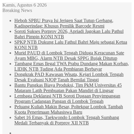
Kamis, Agustus 6 2026
Breaking News
Heboh SPBU Praya Isi Jerigen Saat Tutup Gerbang,
Kadisperindag: Khusus Pemilik Barcode Resmi
Soroti Sukses Porprov 2026, Apriadi Jagokan Lalu Pathul
Bahri Pimpin KONI NTB
SPKP NTB Dukung Lalu Fathul Bahri Maju sebagai Ketua
KONI NTB
Murid PAUD di Lombok Tengah Diduga Keracunan Sate
Ayam MBG, Alarm NTB Desak SPPG Bujak Ditutup
Tambang Emas Ilegal TWA Prabu Dundang Makan Korban,
LIDIK NTB Tuding Ada Pembiaran Berbayar
Dongkrak PAD Kawasan Wisata, Kejari Lombok Tengah
Desak Evaluasi NJOP Tanah Bernilai Tinggi
Bantu Pangkas Biaya Produksi, Tim PkM Universitas 45
Mataram Latih Pembuatan Pakan Mandiri di Lingsar
Lembaga Deklarasi NTB Soroti Dugaan Penyimpangan
Program Cadangan Pangan di Lombok Tengah
Peluang Kuliah Makin Besar, Poltekpar Lombok Tambah
Kuota Penerimaan Mahasiswa Baru
Sabet 16 Emas, Taekwondo Lombok Tengah Sumbang
Medali Terbanyak di Porprov XII NTB
Sidebar