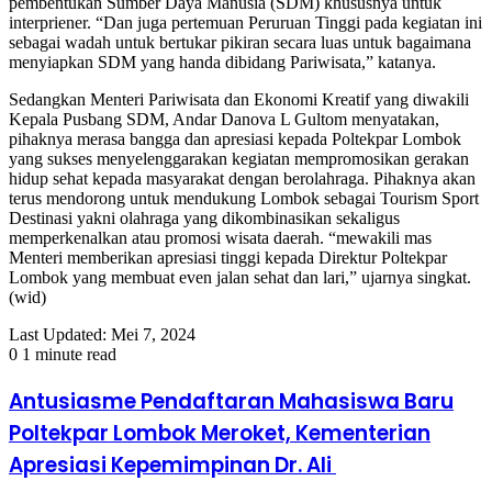
pembentukan Sumber Daya Manusia (SDM) khususnya untuk
interpriener. “Dan juga pertemuan Peruruan Tinggi pada kegiatan ini
sebagai wadah untuk bertukar pikiran secara luas untuk bagaimana
menyiapkan SDM yang handa dibidang Pariwisata,” katanya.
Sedangkan Menteri Pariwisata dan Ekonomi Kreatif yang diwakili
Kepala Pusbang SDM, Andar Danova L Gultom menyatakan,
pihaknya merasa bangga dan apresiasi kepada Poltekpar Lombok
yang sukses menyelenggarakan kegiatan mempromosikan gerakan
hidup sehat kepada masyarakat dengan berolahraga. Pihaknya akan
terus mendorong untuk mendukung Lombok sebagai Tourism Sport
Destinasi yakni olahraga yang dikombinasikan sekaligus
memperkenalkan atau promosi wisata daerah. “mewakili mas
Menteri memberikan apresiasi tinggi kepada Direktur Poltekpar
Lombok yang membuat even jalan sehat dan lari,” ujarnya singkat.
(wid)
Last Updated: Mei 7, 2024
0
1 minute read
Antusiasme Pendaftaran Mahasiswa Baru
Poltekpar Lombok Meroket, Kementerian
Apresiasi Kepemimpinan Dr. Ali