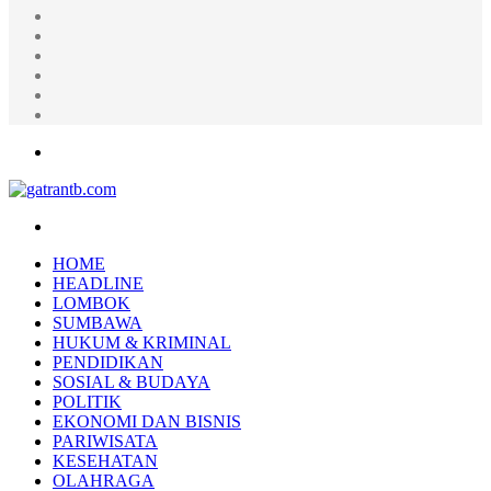
Random
Article
Log
In
Instagram
YouTube
Twitter
Facebook
Menu
Search
for
HOME
HEADLINE
LOMBOK
SUMBAWA
HUKUM & KRIMINAL
PENDIDIKAN
SOSIAL & BUDAYA
POLITIK
EKONOMI DAN BISNIS
PARIWISATA
KESEHATAN
OLAHRAGA