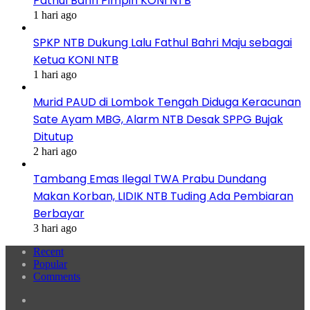
Pathul Bahri Pimpin KONI NTB
1 hari ago
SPKP NTB Dukung Lalu Fathul Bahri Maju sebagai
Ketua KONI NTB
1 hari ago
Murid PAUD di Lombok Tengah Diduga Keracunan
Sate Ayam MBG, Alarm NTB Desak SPPG Bujak
Ditutup
2 hari ago
Tambang Emas Ilegal TWA Prabu Dundang
Makan Korban, LIDIK NTB Tuding Ada Pembiaran
Berbayar
3 hari ago
Recent
Popular
Comments