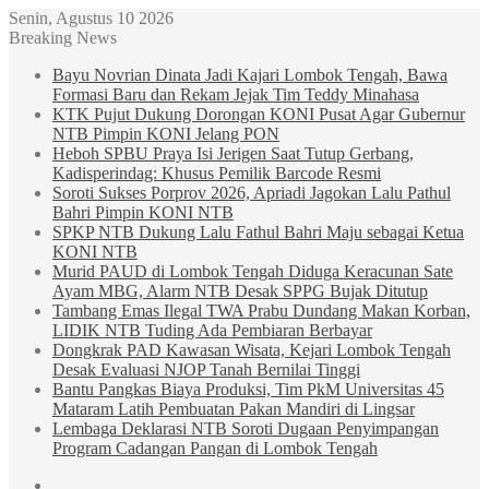
Senin, Agustus 10 2026
Breaking News
Bayu Novrian Dinata Jadi Kajari Lombok Tengah, Bawa
Formasi Baru dan Rekam Jejak Tim Teddy Minahasa
KTK Pujut Dukung Dorongan KONI Pusat Agar Gubernur
NTB Pimpin KONI Jelang PON
Heboh SPBU Praya Isi Jerigen Saat Tutup Gerbang,
Kadisperindag: Khusus Pemilik Barcode Resmi
Soroti Sukses Porprov 2026, Apriadi Jagokan Lalu Pathul
Bahri Pimpin KONI NTB
SPKP NTB Dukung Lalu Fathul Bahri Maju sebagai Ketua
KONI NTB
Murid PAUD di Lombok Tengah Diduga Keracunan Sate
Ayam MBG, Alarm NTB Desak SPPG Bujak Ditutup
Tambang Emas Ilegal TWA Prabu Dundang Makan Korban,
LIDIK NTB Tuding Ada Pembiaran Berbayar
Dongkrak PAD Kawasan Wisata, Kejari Lombok Tengah
Desak Evaluasi NJOP Tanah Bernilai Tinggi
Bantu Pangkas Biaya Produksi, Tim PkM Universitas 45
Mataram Latih Pembuatan Pakan Mandiri di Lingsar
Lembaga Deklarasi NTB Soroti Dugaan Penyimpangan
Program Cadangan Pangan di Lombok Tengah
Sidebar