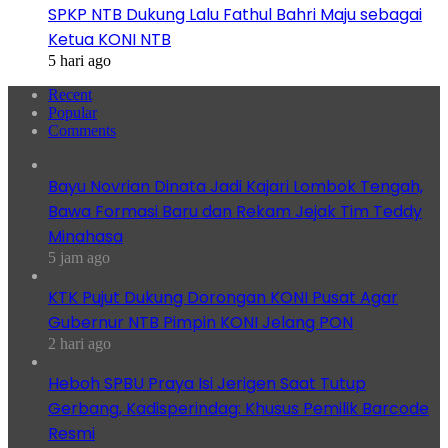
SPKP NTB Dukung Lalu Fathul Bahri Maju sebagai
Ketua KONI NTB
5 hari ago
Recent
Popular
Comments
Bayu Novrian Dinata Jadi Kajari Lombok Tengah,
Bawa Formasi Baru dan Rekam Jejak Tim Teddy
Minahasa
5 jam ago
KTK Pujut Dukung Dorongan KONI Pusat Agar
Gubernur NTB Pimpin KONI Jelang PON
2 hari ago
Heboh SPBU Praya Isi Jerigen Saat Tutup
Gerbang, Kadisperindag: Khusus Pemilik Barcode
Resmi