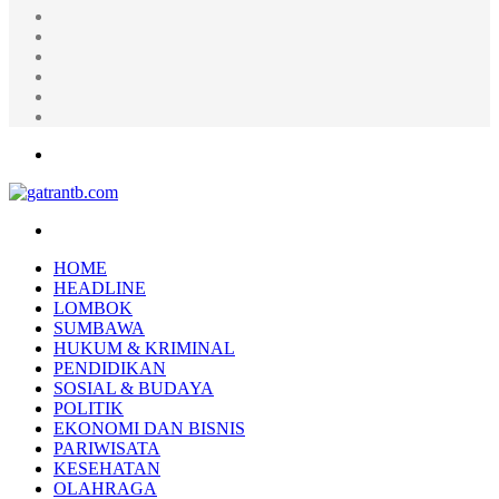
Random
Article
Log
In
Instagram
YouTube
Twitter
Facebook
Menu
Search
for
HOME
HEADLINE
LOMBOK
SUMBAWA
HUKUM & KRIMINAL
PENDIDIKAN
SOSIAL & BUDAYA
POLITIK
EKONOMI DAN BISNIS
PARIWISATA
KESEHATAN
OLAHRAGA