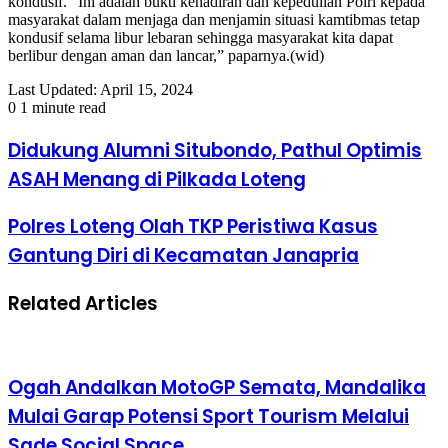
kondusif. “Ini adalah bukti kehadiran dan kepedulian Polri kepada
masyarakat dalam menjaga dan menjamin situasi kamtibmas tetap
kondusif selama libur lebaran sehingga masyarakat kita dapat
berlibur dengan aman dan lancar,” paparnya.(wid)
Last Updated: April 15, 2024
0
1 minute read
Didukung Alumni Situbondo, Pathul Optimis
ASAH Menang di Pilkada Loteng
Polres Loteng Olah TKP Peristiwa Kasus
Gantung Diri di Kecamatan Janapria
Related Articles
Ogah Andalkan MotoGP Semata, Mandalika
Mulai Garap Potensi Sport Tourism Melalui
Sade Social Space