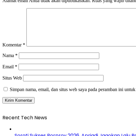
Alamat email Anda tidak akan dipublikasikan.
Ruas yang wajib ditan
Komentar
*
Nama
*
Email
*
Situs Web
Simpan nama, email, dan situs web saya pada peramban ini untuk
Recent Tech News
Soroti Sukses Porprov 2026, Apriadi Jagokan Lalu P