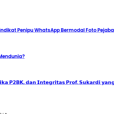
indikat Penipu WhatsApp Bermodal Foto Pejaba
 Mendunia?
𝗮 𝗣𝟮𝗕𝗞, 𝗱𝗮𝗻 𝗜𝗻𝘁𝗲𝗴𝗿𝗶𝘁𝗮𝘀 𝗣𝗿𝗼𝗳. 𝗦𝘂𝗸𝗮𝗿𝗱𝗶 𝘆𝗮