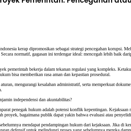
yek Pemerintah: Pencegahan atau P
donesia kerap dipromosikan sebagai strategi pencegahan korupsi. M
Secara normatif, gagasan ini terdengar ideal: mencegah lebih baik dar
ek pemerintah bekerja dalam tekanan regulasi yang kompleks. Ketakuta
ukum bisa memberikan rasa aman dan kepastian prosedural.
ran, mengurangi kesalahan administratif, serta memperkuat dokumenta
n.
amin independensi dan akuntabilitas?
parat penegak hukum adalah potensi konflik kepentingan. Kejaksaan m
ah proyek, bagaimana publik dapat yakin bahwa evaluasi atau penyelid
sebelumnya mendapat pendampingan hukum dari kejaksaan. Jika di ke
ungan defensif untuk melindungi proses yang sebelumnya mereka damp