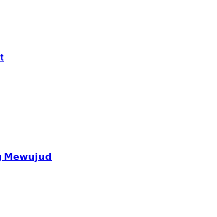
t
𝗴 𝗠𝗲𝘄𝘂𝗷𝘂𝗱