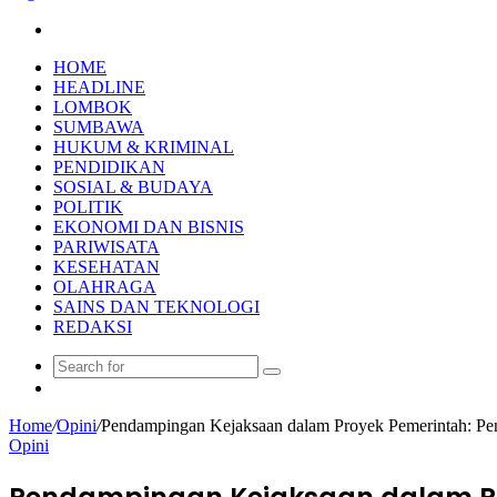
Search
for
HOME
HEADLINE
LOMBOK
SUMBAWA
HUKUM & KRIMINAL
PENDIDIKAN
SOSIAL & BUDAYA
POLITIK
EKONOMI DAN BISNIS
PARIWISATA
KESEHATAN
OLAHRAGA
SAINS DAN TEKNOLOGI
REDAKSI
Search
Random
for
Article
Home
/
Opini
/
Pendampingan Kejaksaan dalam Proyek Pemerintah: Pen
Opini