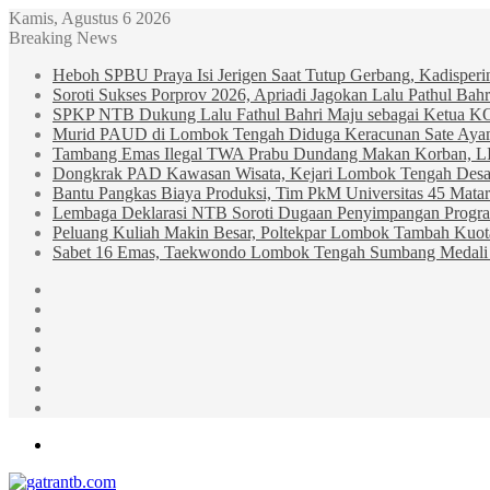
Kamis, Agustus 6 2026
Breaking News
Heboh SPBU Praya Isi Jerigen Saat Tutup Gerbang, Kadisper
Soroti Sukses Porprov 2026, Apriadi Jagokan Lalu Pathul B
SPKP NTB Dukung Lalu Fathul Bahri Maju sebagai Ketua 
Murid PAUD di Lombok Tengah Diduga Keracunan Sate Ay
Tambang Emas Ilegal TWA Prabu Dundang Makan Korban, L
Dongkrak PAD Kawasan Wisata, Kejari Lombok Tengah Desak
Bantu Pangkas Biaya Produksi, Tim PkM Universitas 45 Matar
Lembaga Deklarasi NTB Soroti Dugaan Penyimpangan Progr
Peluang Kuliah Makin Besar, Poltekpar Lombok Tambah Kuo
Sabet 16 Emas, Taekwondo Lombok Tengah Sumbang Medali 
Sidebar
Random
Article
Log
In
Instagram
YouTube
Twitter
Facebook
Menu