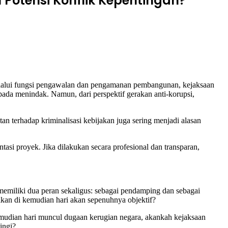
otensi Konflik Kepentingan?
elalui fungsi pengawalan dan pengamanan pembangunan, kejaksaan
ipada menindak. Namun, dari perspektif gerakan anti-korupsi,
n terhadap kriminalisasi kebijakan juga sering menjadi alasan
si proyek. Jika dilakukan secara profesional dan transparan,
emiliki dua peran sekaligus: sebagai pendamping dan sebagai
ikan di kemudian hari akan sepenuhnya objektif?
mudian hari muncul dugaan kerugian negara, akankah kejaksaan
ingi?