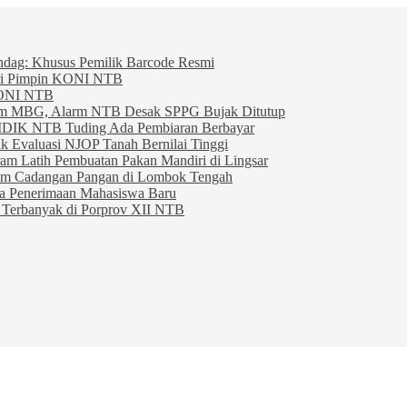
indag: Khusus Pemilik Barcode Resmi
ahri Pimpin KONI NTB
KONI NTB
am MBG, Alarm NTB Desak SPPG Bujak Ditutup
IDIK NTB Tuding Ada Pembiaran Berbayar
 Evaluasi NJOP Tanah Bernilai Tinggi
am Latih Pembuatan Pakan Mandiri di Lingsar
am Cadangan Pangan di Lombok Tengah
ta Penerimaan Mahasiswa Baru
Terbanyak di Porprov XII NTB