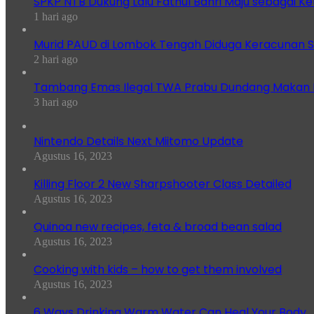
SPKP NTB Dukung Lalu Fathul Bahri Maju sebagai K
1 hari ago
Murid PAUD di Lombok Tengah Diduga Keracunan S
2 hari ago
Tambang Emas Ilegal TWA Prabu Dundang Makan K
3 hari ago
Nintendo Details Next Miitomo Update
Agustus 16, 2023
Killing Floor 2 New Sharpshooter Class Detailed
Agustus 16, 2023
Quinoa new recipes, feta & broad bean salad
Agustus 16, 2023
Cooking with kids – how to get them involved
Agustus 16, 2023
6 Ways Drinking Warm Water Can Heal Your Body