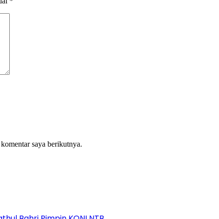
dai
*
 komentar saya berikutnya.
athul Bahri Pimpin KONI NTB