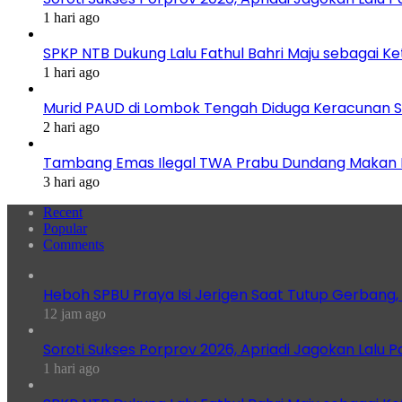
1 hari ago
SPKP NTB Dukung Lalu Fathul Bahri Maju sebagai K
1 hari ago
Murid PAUD di Lombok Tengah Diduga Keracunan S
2 hari ago
Tambang Emas Ilegal TWA Prabu Dundang Makan K
3 hari ago
Recent
Popular
Comments
Heboh SPBU Praya Isi Jerigen Saat Tutup Gerbang,
12 jam ago
Soroti Sukses Porprov 2026, Apriadi Jagokan Lalu P
1 hari ago