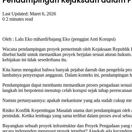
Pendampingan Kejaksaan dalam Pro
Last Updated: Maret 6, 2026
0
2 minutes read
Facebook
Twitter
LinkedIn
Tumblr
Pinterest
Reddit
VKontakte
Odnoklassniki
Pocket
Oleh : Lalu Eko mihardi/bajang Eko (penggiat Anti Korupsi)
Wacana pendampingan proyek pemerintah oleh Kejaksaan Republik In
disebut hadir untuk memastikan proyek berjalan sesuai aturan hukum. 
kebijakan ini tidak sesederhana itu.
Kita harus mengakui bahwa banyak pejabat daerah dan pengelola proy
lambatnya penyerapan anggaran. Dalam konteks ini, pendampingan h
Pendampingan dapat membantu memastikan proses pengadaan sesuai atu
langkah ini berpotensi menutup celah korupsi sejak tahap perencanaa
Namun pertanyaannya: apakah mekanisme yang ada sudah cukup menj
Risiko Konflik Kepentingan Masalah utama dari pendampingan oleh a
penindak. Ketika lembaga yang sama terlibat dalam proses awal sebu
Bayangkan sebuah proyek infrastruktur dan Proyek Pengadaan yang 
secara independen mengusut proyek tersebut? Ataukah ada kecender