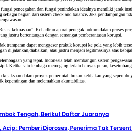
fungsi pencegahan dan fungsi penindakan idealnya memiliki jarak insti
ebagai bagian dari sistem check and balance. Jika pendampingan tidak 
pengawasan.
 ” Relasi kekuasaan”. Kehadiran aparat penegak hukum dalam proses pro
 yang justru bertentangan dengan semangat pemberantasan korupsi.
tramparan dapat menggeser praktik korupsi ke pola yang lebih terselubu
 di jalankan,diabaikan, atau justru menjadi legitimasinya atas kebij
n kelembagaan yang tepat. Indonesia telah membangun sistem pengawas
ipil. Ketika satu lembaga memegang terlalu banyak peran, keseimbanga
ejaksaan dalam proyek pemerintah bukan kebijakan yang sepenuhnya ke
ik kepentingan dan melemahkan akuntabilitas.
mbok Tengah, Berikut Daftar Juaranya
 Acip : Pemberi Diproses, Penerima Tak Tersen