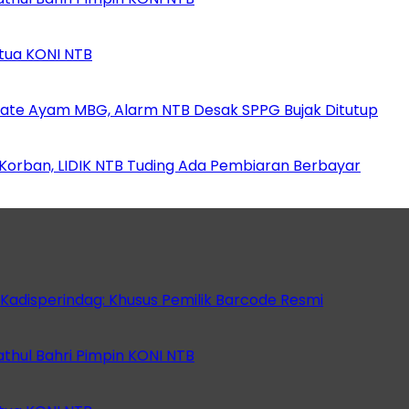
etua KONI NTB
ate Ayam MBG, Alarm NTB Desak SPPG Bujak Ditutup
orban, LIDIK NTB Tuding Ada Pembiaran Berbayar
 Kadisperindag: Khusus Pemilik Barcode Resmi
athul Bahri Pimpin KONI NTB