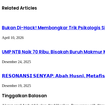
Related Articles
Bukan Di-Hack! Membongkar Trik Psikologis S
April 10, 2026
UMP NTB Naik 70 Ribu, Bisakah Buruh Makmur
Desember 24, 2025
𝗥𝗘𝗦𝗢𝗡𝗔𝗡𝗦𝗜 𝗦𝗘𝗡𝗬𝗔𝗣: 𝗔𝗯𝗮𝗵 𝗛𝘂𝘀𝗻𝗶, 𝗠𝗲𝘁𝗮𝗳𝗶𝘀𝗶
Desember 19, 2025
Tinggalkan Balasan