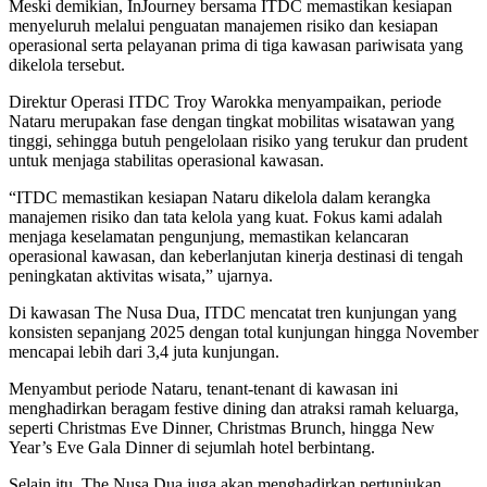
Meski demikian, InJourney bersama ITDC memastikan kesiapan
menyeluruh melalui penguatan manajemen risiko dan kesiapan
operasional serta pelayanan prima di tiga kawasan pariwisata yang
dikelola tersebut.
Direktur Operasi ITDC Troy Warokka menyampaikan, periode
Nataru merupakan fase dengan tingkat mobilitas wisatawan yang
tinggi, sehingga butuh pengelolaan risiko yang terukur dan prudent
untuk menjaga stabilitas operasional kawasan.
“ITDC memastikan kesiapan Nataru dikelola dalam kerangka
manajemen risiko dan tata kelola yang kuat. Fokus kami adalah
menjaga keselamatan pengunjung, memastikan kelancaran
operasional kawasan, dan keberlanjutan kinerja destinasi di tengah
peningkatan aktivitas wisata,” ujarnya.
Di kawasan The Nusa Dua, ITDC mencatat tren kunjungan yang
konsisten sepanjang 2025 dengan total kunjungan hingga November
mencapai lebih dari 3,4 juta kunjungan.
Menyambut periode Nataru, tenant-tenant di kawasan ini
menghadirkan beragam festive dining dan atraksi ramah keluarga,
seperti Christmas Eve Dinner, Christmas Brunch, hingga New
Year’s Eve Gala Dinner di sejumlah hotel berbintang.
Selain itu, The Nusa Dua juga akan menghadirkan pertunjukan