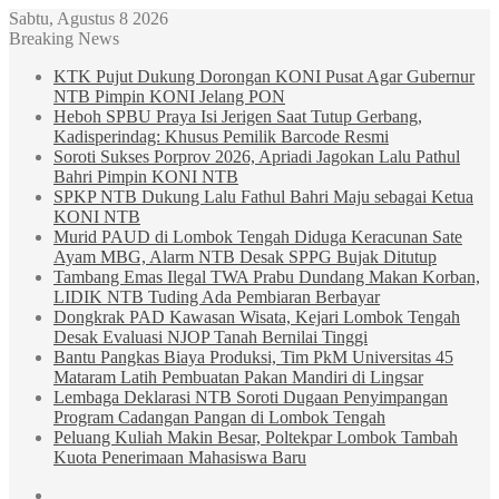
Sabtu, Agustus 8 2026
Breaking News
KTK Pujut Dukung Dorongan KONI Pusat Agar Gubernur
NTB Pimpin KONI Jelang PON
Heboh SPBU Praya Isi Jerigen Saat Tutup Gerbang,
Kadisperindag: Khusus Pemilik Barcode Resmi
Soroti Sukses Porprov 2026, Apriadi Jagokan Lalu Pathul
Bahri Pimpin KONI NTB
SPKP NTB Dukung Lalu Fathul Bahri Maju sebagai Ketua
KONI NTB
Murid PAUD di Lombok Tengah Diduga Keracunan Sate
Ayam MBG, Alarm NTB Desak SPPG Bujak Ditutup
Tambang Emas Ilegal TWA Prabu Dundang Makan Korban,
LIDIK NTB Tuding Ada Pembiaran Berbayar
Dongkrak PAD Kawasan Wisata, Kejari Lombok Tengah
Desak Evaluasi NJOP Tanah Bernilai Tinggi
Bantu Pangkas Biaya Produksi, Tim PkM Universitas 45
Mataram Latih Pembuatan Pakan Mandiri di Lingsar
Lembaga Deklarasi NTB Soroti Dugaan Penyimpangan
Program Cadangan Pangan di Lombok Tengah
Peluang Kuliah Makin Besar, Poltekpar Lombok Tambah
Kuota Penerimaan Mahasiswa Baru
Sidebar