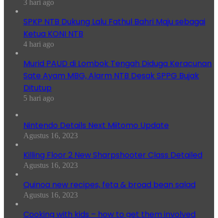
3 hari ago
SPKP NTB Dukung Lalu Fathul Bahri Maju sebagai
Ketua KONI NTB
4 hari ago
Murid PAUD di Lombok Tengah Diduga Keracunan
Sate Ayam MBG, Alarm NTB Desak SPPG Bujak
Ditutup
5 hari ago
Nintendo Details Next Miitomo Update
Agustus 16, 2023
Killing Floor 2 New Sharpshooter Class Detailed
Agustus 16, 2023
Quinoa new recipes, feta & broad bean salad
Agustus 16, 2023
Cooking with kids – how to get them involved