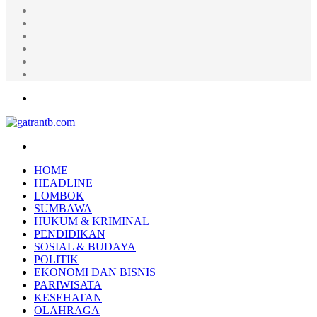
Random
Article
Log
In
Instagram
YouTube
Twitter
Facebook
Menu
Search
for
HOME
HEADLINE
LOMBOK
SUMBAWA
HUKUM & KRIMINAL
PENDIDIKAN
SOSIAL & BUDAYA
POLITIK
EKONOMI DAN BISNIS
PARIWISATA
KESEHATAN
OLAHRAGA