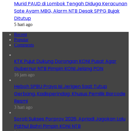
Murid PAUD di Lombok Tengah Diduga Keracunan
Sate Ayam MBG, Alarm NTB Desak SPPG Bujak
Ditutup
5 hari ago
Recent
Popular
Comments
KTK Pujut Dukung Dorongan KONI Pusat Agar
Gubernur NTB Pimpin KONI Jelang PON
16 jam ago
Heboh SPBU Praya Isi Jerigen Saat Tutup
Gerbang, Kadisperindag: Khusus Pemilik Barcode
Resmi
3 hari ago
Soroti Sukses Porprov 2026, Apriadi Jagokan Lalu
Pathul Bahri Pimpin KONI NTB