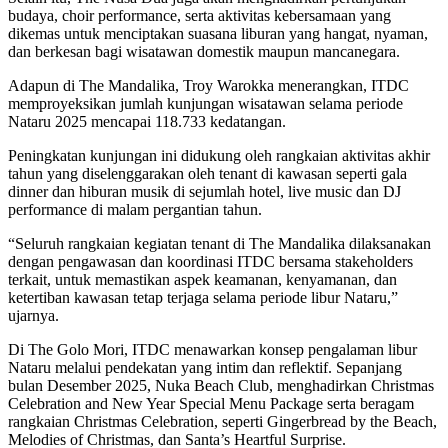
budaya, choir performance, serta aktivitas kebersamaan yang
dikemas untuk menciptakan suasana liburan yang hangat, nyaman,
dan berkesan bagi wisatawan domestik maupun mancanegara.
Adapun di The Mandalika, Troy Warokka menerangkan, ITDC
memproyeksikan jumlah kunjungan wisatawan selama periode
Nataru 2025 mencapai 118.733 kedatangan.
Peningkatan kunjungan ini didukung oleh rangkaian aktivitas akhir
tahun yang diselenggarakan oleh tenant di kawasan seperti gala
dinner dan hiburan musik di sejumlah hotel, live music dan DJ
performance di malam pergantian tahun.
“Seluruh rangkaian kegiatan tenant di The Mandalika dilaksanakan
dengan pengawasan dan koordinasi ITDC bersama stakeholders
terkait, untuk memastikan aspek keamanan, kenyamanan, dan
ketertiban kawasan tetap terjaga selama periode libur Nataru,”
ujarnya.
Di The Golo Mori, ITDC menawarkan konsep pengalaman libur
Nataru melalui pendekatan yang intim dan reflektif. Sepanjang
bulan Desember 2025, Nuka Beach Club, menghadirkan Christmas
Celebration and New Year Special Menu Package serta beragam
rangkaian Christmas Celebration, seperti Gingerbread by the Beach,
Melodies of Christmas, dan Santa’s Heartful Surprise.