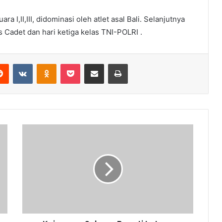
 I,II,III, didominasi oleh atlet asal Bali. Selanjutnya
 Cadet dan hari ketiga kelas TNI-POLRI .
erest
Reddit
VKontakte
Odnoklassniki
Pocket
Share via Email
Print