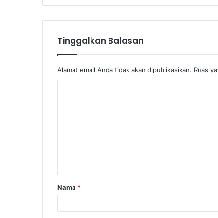
Tinggalkan Balasan
Alamat email Anda tidak akan dipublikasikan.
Ruas ya
K
o
m
e
n
t
a
Nama
*
r
*