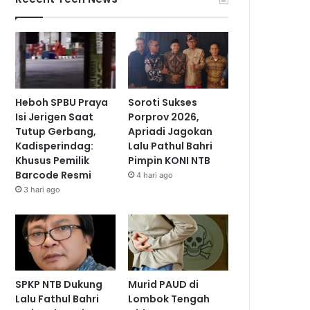
Heboh SPBU Praya
Soroti Sukses
Isi Jerigen Saat
Porprov 2026,
Tutup Gerbang,
Apriadi Jagokan
Kadisperindag:
Lalu Pathul Bahri
Khusus Pemilik
Pimpin KONI NTB
Barcode Resmi
4 hari ago
3 hari ago
SPKP NTB Dukung
Murid PAUD di
Lalu Fathul Bahri
Lombok Tengah