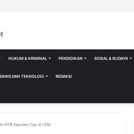
raya Isi Jerigen Saat Tutup Gerbang, Kadisperindag: Khusus Pemilik B
HUKUM & KRIMINAL
PENDIDIKAN
SOSIAL & BUDAYA
SAINS DAN TEKNOLOGI
REDAKSI
do NTB Kapolda Cup di LEM