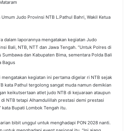
 Mataram
Umum Judo Provinsi NTB L.Pathul Bahri, Wakil Ketua
ara dalam laporannya mengatakan kegiatan Judo
vinsi Bali, NTB, NTT dan Jawa Tengah. “Untuk Polres di
es Sumbawa dan Kabupaten Bima, sementara Polda Bali
ta Bagus
 mengatakan kegiatan ini pertama digelar ri NTB sejak
B kata Pathul tergolong sangat muda namun demikian
an keikutsertaan atlet judo NTB di kejuaraan ataupun
 di NTB tetapi Alhamdulillah prestasi demi prestasi
l,” kata Bupati Lombok Tengah itu.
carian bibit unggul untuk menghadapi PON 2028 nanti.
p untuk menghadapi event nasional itu. “Ini ajang