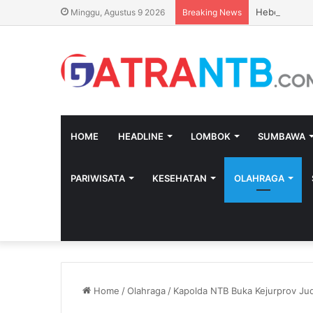
Heboh SPBU P
Minggu, Agustus 9 2026
Breaking News
HOME
HEADLINE
LOMBOK
SUMBAWA
PARIWISATA
KESEHATAN
OLAHRAGA
Home
/
Olahraga
/
Kapolda NTB Buka Kejurprov Ju