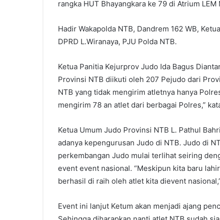
rangka HUT Bhayangkara ke 79 di Atrium LEM
Hadir Wakapolda NTB, Dandrem 162 WB, Ketua 
DPRD L.Wiranaya, PJU Polda NTB.
Ketua Panitia Kejurprov Judo Ida Bagus Diant
Provinsi NTB diikuti oleh 207 Pejudo dari Pro
NTB yang tidak mengirim atletnya hanya Polr
mengirim 78 an atlet dari berbagai Polres,” ka
Ketua Umum Judo Provinsi NTB L. Pathul Bahri
adanya kepengurusan Judo di NTB. Judo di NT
perkembangan Judo mulai terlihat seiring deng
event event nasional. “Meskipun kita baru lahir
berhasil di raih oleh atlet kita dievent nasiona
Event ini lanjut Ketum akan menjadi ajang pen
Sehingga diharapkan nanti atlet NTB sudah sia