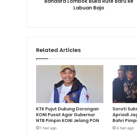
Bandara Lombok Buka Rute Baru ke
Labuan Bajo
Related Articles
KTK Pujut Dukung Dorongan
Soroti Suk
KONI Pusat Agar Gubernur
Apriadi Ja
NTB Pimpin KONI Jelang PON
Bahri Pimp
1 hari ago
4 hari ago