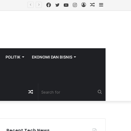
Facebook
Twitter
YouTube
Instagram
Log
Random
Sidebar
arcode Resmi
In
Article
POLITIK
EKONOMI DAN BISNIS
Random
Search
Article
for
Recent Tech News