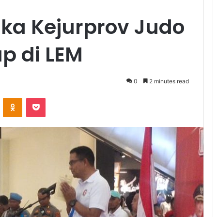
ka Kejurprov Judo
p di LEM
0
2 minutes read
VKontakte
Odnoklassniki
Pocket