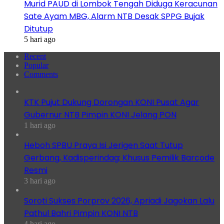
Murid PAUD di Lombok Tengah Diduga Keracunan
Sate Ayam MBG, Alarm NTB Desak SPPG Bujak
Ditutup
5 hari ago
Recent
Popular
Comments
KTK Pujut Dukung Dorongan KONI Pusat Agar
Gubernur NTB Pimpin KONI Jelang PON
1 hari ago
Heboh SPBU Praya Isi Jerigen Saat Tutup
Gerbang, Kadisperindag: Khusus Pemilik Barcode
Resmi
3 hari ago
Soroti Sukses Porprov 2026, Apriadi Jagokan Lalu
Pathul Bahri Pimpin KONI NTB
4 hari ago