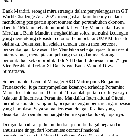
lokal.”.
Bank Mandiri, sebagai mitra strategis dalam penyelenggaraan GT
World Challenge Asia 2025, menegaskan komitmennya dalam
mendukung penguatan sport tourism dan pertumbuhan ekonomi
daerah. “Melalui kehadiran produk Livin’ by Mandiri dan Livin’
Merchant, Bank Mandiri menghadirkan solusi transaksi keuangan
yang mendukung ekosistem otomotif dan pelaku UMKM di sektor
olahraga. Dukungan ini sejalan dengan upaya mempercepat
perkembangan kawasan The Mandalika sebagai episentrum event
internasional, menciptakan peluang usaha, dan mendorong
pertumbuhan sektor produktif di NTB dan Indonesia Timur,” ujar
Vice President Region XI Bali Nusra Bank Mandiri Divva
Sumardana.
Sementara itu, General Manager SRO Motorsports Benjamin
Franassovici, juga menyampaikan kesannya terhadap Pertamina
Mandalika International Circuit. “Ini adalah pertama kalinya saya
balapan di Indonesia. Pertamina Mandalika International Circuit
memiliki karakter yang unik, berpadu dengan pemandangan pesisir
yang luar biasa. Saya sangat terkesan dengan fasilitas yang
disiapkan dan sambutan hangat dari masyarakat lokal,” ujarnya.
Dengan kehadiran puluhan tim balap dari berbagai negara dan
antusiasme tinggi dari komunitas otomotif nasional,
penyelenggaraan GT World Challenge Asia 2025 diharapkan