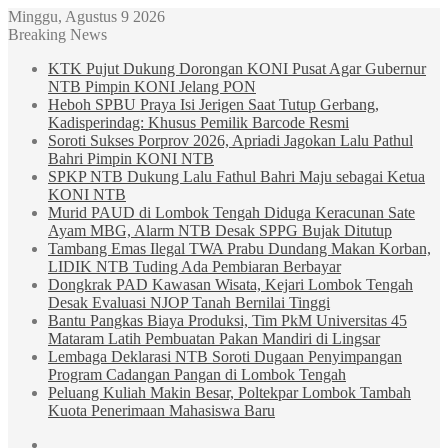
Minggu, Agustus 9 2026
Breaking News
KTK Pujut Dukung Dorongan KONI Pusat Agar Gubernur
NTB Pimpin KONI Jelang PON
Heboh SPBU Praya Isi Jerigen Saat Tutup Gerbang,
Kadisperindag: Khusus Pemilik Barcode Resmi
Soroti Sukses Porprov 2026, Apriadi Jagokan Lalu Pathul
Bahri Pimpin KONI NTB
SPKP NTB Dukung Lalu Fathul Bahri Maju sebagai Ketua
KONI NTB
Murid PAUD di Lombok Tengah Diduga Keracunan Sate
Ayam MBG, Alarm NTB Desak SPPG Bujak Ditutup
Tambang Emas Ilegal TWA Prabu Dundang Makan Korban,
LIDIK NTB Tuding Ada Pembiaran Berbayar
Dongkrak PAD Kawasan Wisata, Kejari Lombok Tengah
Desak Evaluasi NJOP Tanah Bernilai Tinggi
Bantu Pangkas Biaya Produksi, Tim PkM Universitas 45
Mataram Latih Pembuatan Pakan Mandiri di Lingsar
Lembaga Deklarasi NTB Soroti Dugaan Penyimpangan
Program Cadangan Pangan di Lombok Tengah
Peluang Kuliah Makin Besar, Poltekpar Lombok Tambah
Kuota Penerimaan Mahasiswa Baru
Sidebar