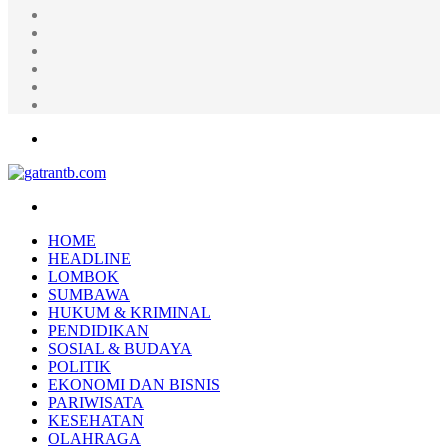
Random
Article
Log
In
Instagram
YouTube
Twitter
Facebook
Menu
Search
for
HOME
HEADLINE
LOMBOK
SUMBAWA
HUKUM & KRIMINAL
PENDIDIKAN
SOSIAL & BUDAYA
POLITIK
EKONOMI DAN BISNIS
PARIWISATA
KESEHATAN
OLAHRAGA