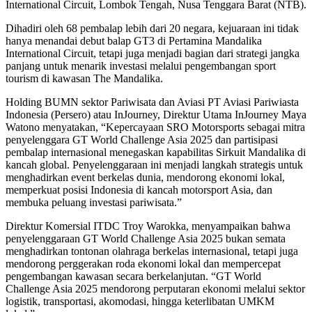
International Circuit, Lombok Tengah, Nusa Tenggara Barat (NTB).
Dihadiri oleh 68 pembalap lebih dari 20 negara, kejuaraan ini tidak
hanya menandai debut balap GT3 di Pertamina Mandalika
International Circuit, tetapi juga menjadi bagian dari strategi jangka
panjang untuk menarik investasi melalui pengembangan sport
tourism di kawasan The Mandalika.
Holding BUMN sektor Pariwisata dan Aviasi PT Aviasi Pariwiasta
Indonesia (Persero) atau InJourney, Direktur Utama InJourney Maya
Watono menyatakan, “Kepercayaan SRO Motorsports sebagai mitra
penyelenggara GT World Challenge Asia 2025 dan partisipasi
pembalap internasional menegaskan kapabilitas Sirkuit Mandalika di
kancah global. Penyelenggaraan ini menjadi langkah strategis untuk
menghadirkan event berkelas dunia, mendorong ekonomi lokal,
memperkuat posisi Indonesia di kancah motorsport Asia, dan
membuka peluang investasi pariwisata.”
Direktur Komersial ITDC Troy Warokka, menyampaikan bahwa
penyelenggaraan GT World Challenge Asia 2025 bukan semata
menghadirkan tontonan olahraga berkelas internasional, tetapi juga
mendorong perggerakan roda ekonomi lokal dan mempercepat
pengembangan kawasan secara berkelanjutan. “GT World
Challenge Asia 2025 mendorong perputaran ekonomi melalui sektor
logistik, transportasi, akomodasi, hingga keterlibatan UMKM