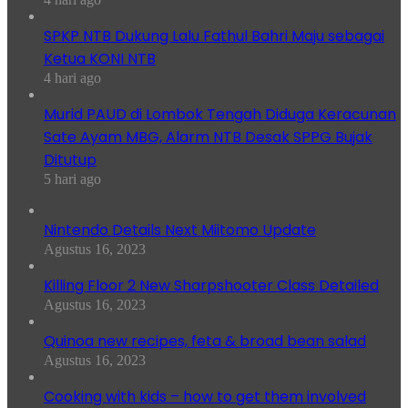
SPKP NTB Dukung Lalu Fathul Bahri Maju sebagai
Ketua KONI NTB
4 hari ago
Murid PAUD di Lombok Tengah Diduga Keracunan
Sate Ayam MBG, Alarm NTB Desak SPPG Bujak
Ditutup
5 hari ago
Nintendo Details Next Miitomo Update
Agustus 16, 2023
Killing Floor 2 New Sharpshooter Class Detailed
Agustus 16, 2023
Quinoa new recipes, feta & broad bean salad
Agustus 16, 2023
Cooking with kids – how to get them involved