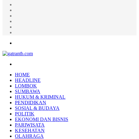
Random
Article
Log
In
Instagram
YouTube
Twitter
Facebook
Menu
Search
for
HOME
HEADLINE
LOMBOK
SUMBAWA
HUKUM & KRIMINAL
PENDIDIKAN
SOSIAL & BUDAYA
POLITIK
EKONOMI DAN BISNIS
PARIWISATA
KESEHATAN
OLAHRAGA