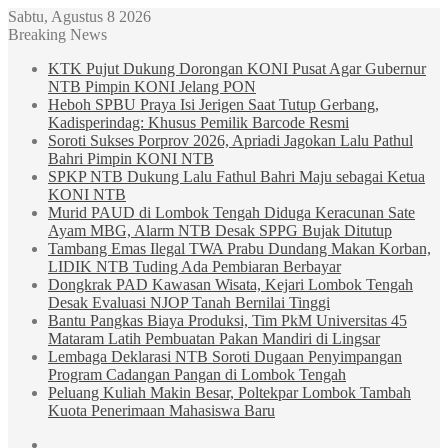
Sabtu, Agustus 8 2026
Breaking News
KTK Pujut Dukung Dorongan KONI Pusat Agar Gubernur
NTB Pimpin KONI Jelang PON
Heboh SPBU Praya Isi Jerigen Saat Tutup Gerbang,
Kadisperindag: Khusus Pemilik Barcode Resmi
Soroti Sukses Porprov 2026, Apriadi Jagokan Lalu Pathul
Bahri Pimpin KONI NTB
SPKP NTB Dukung Lalu Fathul Bahri Maju sebagai Ketua
KONI NTB
Murid PAUD di Lombok Tengah Diduga Keracunan Sate
Ayam MBG, Alarm NTB Desak SPPG Bujak Ditutup
Tambang Emas Ilegal TWA Prabu Dundang Makan Korban,
LIDIK NTB Tuding Ada Pembiaran Berbayar
Dongkrak PAD Kawasan Wisata, Kejari Lombok Tengah
Desak Evaluasi NJOP Tanah Bernilai Tinggi
Bantu Pangkas Biaya Produksi, Tim PkM Universitas 45
Mataram Latih Pembuatan Pakan Mandiri di Lingsar
Lembaga Deklarasi NTB Soroti Dugaan Penyimpangan
Program Cadangan Pangan di Lombok Tengah
Peluang Kuliah Makin Besar, Poltekpar Lombok Tambah
Kuota Penerimaan Mahasiswa Baru
Sidebar