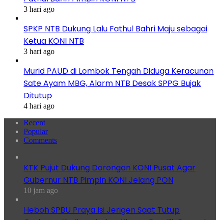
3 hari ago
SPKP NTB Dukung Lalu Fathul Bahri Maju sebagai
Ketua KONI NTB
3 hari ago
Murid PAUD di Lombok Tengah Diduga Keracunan
Sate Ayam MBG, Alarm NTB Desak SPPG Bujak
Ditutup
4 hari ago
Recent
Popular
Comments
KTK Pujut Dukung Dorongan KONI Pusat Agar
Gubernur NTB Pimpin KONI Jelang PON
10 jam ago
Heboh SPBU Praya Isi Jerigen Saat Tutup