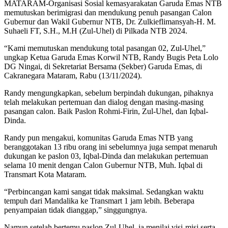
MATARAM-Organisasi Sosial kemasyarakatan Garuda Emas NTB
memutuskan berimigrasi dan mendukung penuh pasangan Calon
Gubernur dan Wakil Gubernur NTB, Dr. Zulkieflimansyah-H. M.
Suhaeli FT, S.H., M.H (Zul-Uhel) di Pilkada NTB 2024.
“Kami memutuskan mendukung total pasangan 02, Zul-Uhel,”
ungkap Ketua Garuda Emas Korwil NTB, Randy Bugis Peta Lolo
DG Ningai, di Sekretariat Bersama (Sekber) Garuda Emas, di
Cakranegara Mataram, Rabu (13/11/2024).
Randy mengungkapkan, sebelum berpindah dukungan, pihaknya
telah melakukan pertemuan dan dialog dengan masing-masing
pasangan calon. Baik Paslon Rohmi-Firin, Zul-Uhel, dan Iqbal-
Dinda.
Randy pun mengakui, komunitas Garuda Emas NTB yang
beranggotakan 13 ribu orang ini sebelumnya juga sempat menaruh
dukungan ke paslon 03, Iqbal-Dinda dan melakukan pertemuan
selama 10 menit dengan Calon Gubernur NTB, Muh. Iqbal di
Transmart Kota Mataram.
“Perbincangan kami sangat tidak maksimal. Sedangkan waktu
tempuh dari Mandalika ke Transmart 1 jam lebih. Beberapa
penyampaian tidak dianggap,” singgungnya.
Namun setelah bertemu paslon Zul-Uhel, ia menilai visi-misi serta