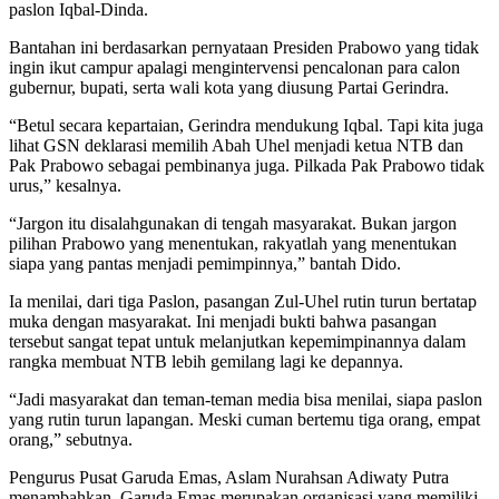
paslon Iqbal-Dinda.
Bantahan ini berdasarkan pernyataan Presiden Prabowo yang tidak
ingin ikut campur apalagi mengintervensi pencalonan para calon
gubernur, bupati, serta wali kota yang diusung Partai Gerindra.
“Betul secara kepartaian, Gerindra mendukung Iqbal. Tapi kita juga
lihat GSN deklarasi memilih Abah Uhel menjadi ketua NTB dan
Pak Prabowo sebagai pembinanya juga. Pilkada Pak Prabowo tidak
urus,” kesalnya.
“Jargon itu disalahgunakan di tengah masyarakat. Bukan jargon
pilihan Prabowo yang menentukan, rakyatlah yang menentukan
siapa yang pantas menjadi pemimpinnya,” bantah Dido.
Ia menilai, dari tiga Paslon, pasangan Zul-Uhel rutin turun bertatap
muka dengan masyarakat. Ini menjadi bukti bahwa pasangan
tersebut sangat tepat untuk melanjutkan kepemimpinannya dalam
rangka membuat NTB lebih gemilang lagi ke depannya.
“Jadi masyarakat dan teman-teman media bisa menilai, siapa paslon
yang rutin turun lapangan. Meski cuman bertemu tiga orang, empat
orang,” sebutnya.
Pengurus Pusat Garuda Emas, Aslam Nurahsan Adiwaty Putra
menambahkan, Garuda Emas merupakan organisasi yang memiliki