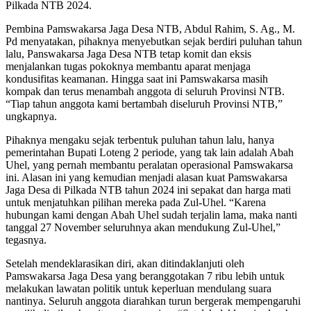
Pilkada NTB 2024.
Pembina Pamswakarsa Jaga Desa NTB, Abdul Rahim, S. Ag., M.
Pd menyatakan, pihaknya menyebutkan sejak berdiri puluhan tahun
lalu, Panswakarsa Jaga Desa NTB tetap komit dan eksis
menjalankan tugas pokoknya membantu aparat menjaga
kondusifitas keamanan. Hingga saat ini Pamswakarsa masih
kompak dan terus menambah anggota di seluruh Provinsi NTB.
“Tiap tahun anggota kami bertambah diseluruh Provinsi NTB,”
ungkapnya.
Pihaknya mengaku sejak terbentuk puluhan tahun lalu, hanya
pemerintahan Bupati Loteng 2 periode, yang tak lain adalah Abah
Uhel, yang pernah membantu peralatan operasional Pamswakarsa
ini. Alasan ini yang kemudian menjadi alasan kuat Pamswakarsa
Jaga Desa di Pilkada NTB tahun 2024 ini sepakat dan harga mati
untuk menjatuhkan pilihan mereka pada Zul-Uhel. “Karena
hubungan kami dengan Abah Uhel sudah terjalin lama, maka nanti
tanggal 27 November seluruhnya akan mendukung Zul-Uhel,”
tegasnya.
Setelah mendeklarasikan diri, akan ditindaklanjuti oleh
Pamswakarsa Jaga Desa yang beranggotakan 7 ribu lebih untuk
melakukan lawatan politik untuk keperluan mendulang suara
nantinya. Seluruh anggota diarahkan turun bergerak mempengaruhi