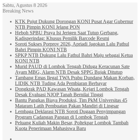
Sabtu, Agustus 8 2026
Breaking News
KTK Pujut Dukung Dorongan KONI Pusat Agar Gubernur
NTB Pimpin KONI Jelang PON
Heboh SPBU Praya Isi Jerigen Saat Tutup Gerbang,
Kadisperindag: Khusus Pemilik Barcode Resmi
Soroti Sukses Porprov 2026, Apriadi Jagokan Lalu Pathul
Bahri Pimpin KONI NTB
SPKP NTB Dukung Lalu Fathul Bahri Maju sebagai Ketua
KONI NTB
Murid PAUD di Lombok Tengah Diduga Keracunan Sate
Ayam MBG, Alarm NTB Desak SPPG Bujak Ditutup
Tambang Emas Ilegal TWA Prabu Dundang Makan Korban,
LIDIK NTB Tuding Ada Pembiaran Berbayar
Dongkrak PAD Kawasan Wisata, Kejari Lombok Tengah
Desak Evaluasi NJOP Tanah Bernilai Tinggi
Bantu Pangkas Biaya Produksi, Tim PkM Universitas 45
Mataram Latih Pembuatan Pakan Mandiri di Lingsar
Lembaga Deklarasi NTB Soroti Dugaan Penyimpangan
Program Cadangan Pangan di Lombok Tengah
Peluang Kuliah Makin Besar, Poltekpar Lombok Tambah
Kuota Penerimaan Mahasiswa Baru
Sidebar