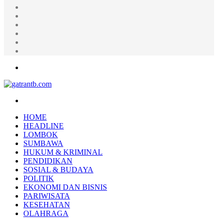
Random
Article
Log
In
Instagram
YouTube
Twitter
Facebook
Menu
Search
for
HOME
HEADLINE
LOMBOK
SUMBAWA
HUKUM & KRIMINAL
PENDIDIKAN
SOSIAL & BUDAYA
POLITIK
EKONOMI DAN BISNIS
PARIWISATA
KESEHATAN
OLAHRAGA