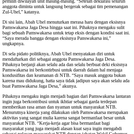
pemilih diwilayah unit masing-masing. “Setelah deklarasi seluruh
anggota diminta untuk langsung bergerak sebagai tim pemenangan
Zul-Uhel,” katanya.
Di sisi lain, Abah Uhel menuturkan merasa haru dengan eksisnya
Pamswakarsa Jaga Desa hingga saat ini. Pihaknya mengaku sulit
bagi sebuah Pamswakarsa untuk tetap eksis dengan kondisi saat ini.
“Saya merada bangga dengan eksisnya Panswakarsa ini,”
ungkapnya.
Di sela pidato politiknya, Abah Uhel menyatakan diri untuk
mendaftarkan diri sebagai anggota Pamswakarsa Jaga Desa.
Pihaknya berjanji akan selalu ada dan selalu berbuat deki eksisnya
Pamswakarsa ini berkontirbusi untuk daerah dalam hal menjaga
kondusifitas dan keamanan di NTB. “Saya masuk anggota bukan
karena mau didukung, hatta saya tidak jadipun saya akan selalu ada
buat Pamswakarsa Jaga Desa,” akunya.
Pihaknya mengaku ingin menjadi bagian dari Pamswakarsa lantaran
ingin juga berkontribusi untuk ikhtiar sebagai garda terdepan
memberikan rasa aman dan nyaman untuk masyarakat NTB.
Menurutnya kinerja yang dilakukan oleh Pamswakarsa merupakan
aktivitas yang sangat mulia karena sangat bermanfaat besar untuk
masyarakat NTB. “Kerja-kerja agar bisa bermanfaat bagi
masyarakat yang juga menjadi alasan kuat saya ingin mengabdi
sebagai pelayan masuarakat NTB dengan jabatan Wakil Gubernur