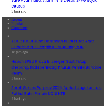
Sate Ayam MBG, Alarm NTB Desak SPPG Bujak
Ditutup
5 hari ago
Recent
Popular
Comments
KTK Pujut Dukung Dorongan KONI Pusat Agar
Gubernur NTB Pimpin KONI Jelang PON
18 jam ago
Heboh SPBU Praya Isi Jerigen Saat Tutup
Gerbang, Kadisperindag: Khusus Pemilik Barcode
Resmi
3 hari ago
Soroti Sukses Porprov 2026, Apriadi Jagokan Lalu
Pathul Bahri Pimpin KONI NTB
4 hari ago