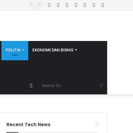
Facebook
Twitter
YouTube
Instagram
Log
Random
Sidebar
code Resmi
In
Article
POLITIK
EKONOMI DAN BISNIS
Random
Search
Article
for
Recent Tech News