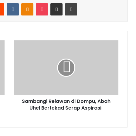
rest
Reddit
VKontakte
Odnoklassniki
Pocket
Share via Email
Print
Sambangi Relawan di Dompu, Abah
Uhel Bertekad Serap Aspirasi