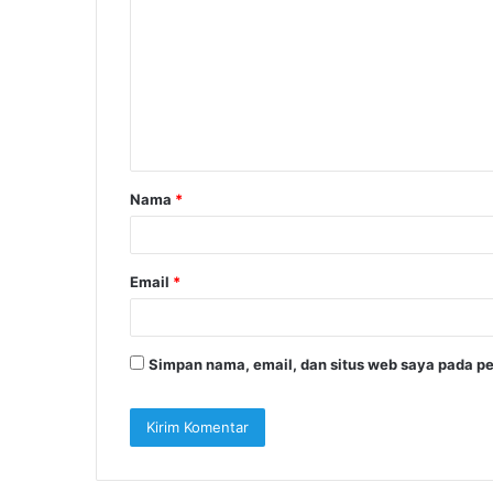
o
m
e
n
t
a
Nama
*
r
*
Email
*
Simpan nama, email, dan situs web saya pada pe