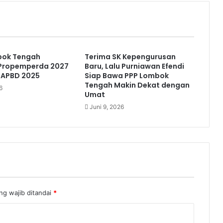
bok Tengah
Terima SK Kepengurusan
Propemperda 2027
Baru, Lalu Purniawan Efendi
 APBD 2025
Siap Bawa PPP Lombok
Tengah Makin Dekat dengan
6
Umat
Juni 9, 2026
ng wajib ditandai
*