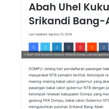
Abah Uhel Kuk
Srikandi Bang
Last Updated: Agustus 15, 2024
Facebook
Twitter
LinkedIn
Tumblr
Pinterest
Reddit
Abah Uhel bersama relawan Srikandi Dompu usai pengukuhan
DOMPU-Jelang hari pendaftaran pasangan bak
masyarakat NTB semakin terlihat. Kelompok r
masing-masing bakal calon gubernur yang akan 
pasangan bakal calon gubernur NTB dengan j
kelompok relawan kabupaten Dompu yang meng
gedung PKK Dompu, bakal calon Gubernur NTB, 
mengukuhkan puluhan Srikandi Bang-Abah.