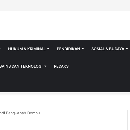
ya Isi Jerigen Saat Tutup Gerbang, Kadisperindag: Khusus Pemilik Bar
HUKUM & KRIMINAL
PENDIDIKAN
SOSIAL & BUDAYA
SAINS DAN TEKNOLOGI
REDAKSI
andi Bang-Abah Dompu