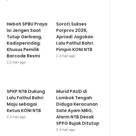
Heboh SPBU Praya
Soroti Sukses
Isi Jerigen Saat
Porprov 2026,
Tutup Gerbang,
Apriadi Jagokan
Kadisperindag:
Lalu Pathul Bahri
Khusus Pemilik
Pimpin KONI NTB
Barcode Resmi
3 hari ago
2 hari ago
SPKP NTB Dukung
Murid PAUD di
Lalu Fathul Bahri
Lombok Tengah
Maju sebagai
Diduga Keracunan
Ketua KONI NTB
Sate Ayam MBG,
Alarm NTB Desak
3 hari ago
SPPG Bujak Ditutup
4 hari ago