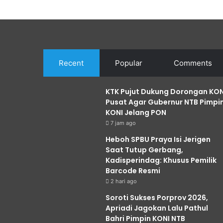
Recent
Popular
Comments
KTK Pujut Dukung Dorongan KON
Pusat Agar Gubernur NTB Pimpi
KONI Jelang PON
7 jam ago
Heboh SPBU Praya Isi Jerigen
Saat Tutup Gerbang,
Kadisperindag: Khusus Pemilik
Barcode Resmi
2 hari ago
Soroti Sukses Porprov 2026,
Apriadi Jagokan Lalu Pathul
Bahri Pimpin KONI NTB